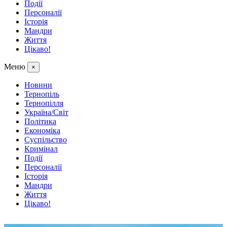
Події
Персоналії
Історія
Мандри
Життя
Цікаво!
Меню
×
Новини
Тернопіль
Тернопілля
Україна/Світ
Політика
Економіка
Суспільство
Кримінал
Події
Персоналії
Історія
Мандри
Життя
Цікаво!