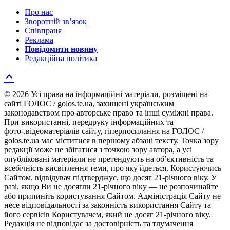
Про нас
Зворотній зв’язок
Співпраця
Реклама
Повідомити новину
Редакційна політика
© 2026 Усі права на інформаційні матеріали, розміщені на
сайті ГОЛОС / golos.te.ua, захищені українським
законодавством про авторське право та інші суміжні права.
При використанні, передруку інформаційних та
фото-,відеоматеріалів сайту, гіперпосилання на ГОЛОС /
golos.te.ua має міститися в першому абзаці тексту. Точка зору
редакції може не збігатися з точкою зору автора, а усі
опубліковані матеріали не претендують на об’єктивність та
всебічність висвітлення теми, про яку йдеться. Користуючись
Сайтом, відвідувач підтверджує, що досяг 21-річного віку. У
разі, якщо Ви не досягли 21-річного віку — не розпочинайте
або припиніть користування Сайтом. Адміністрація Сайту не
несе відповідальності за законність використання Сайту та
його сервісів Користувачем, який не досяг 21-річного віку.
Редакція не відповідає за достовірність та тлумачення