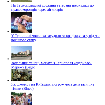
На Тернопільщині дружина ветерана звернулася до
правоохоронців через дії лікарів
У Тернополі чоловіка засудили за крадіжку газу під час
воєнного стану
Запальний танець монаха з Тернополя «підриває»
Мережу (Відео)
Як школяру на Київщині погрожують депутати і не
тільки (Відео)