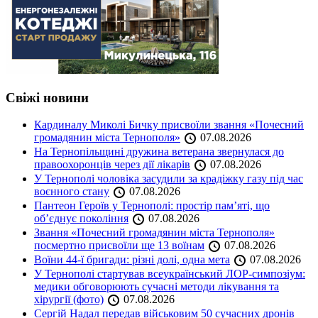
Свіжі новини
Кардиналу Миколі Бичку присвоїли звання «Почесний
громадянин міста Тернополя»
07.08.2026
На Тернопільщині дружина ветерана звернулася до
правоохоронців через дії лікарів
07.08.2026
У Тернополі чоловіка засудили за крадіжку газу під час
воєнного стану
07.08.2026
Пантеон Героїв у Тернополі: простір пам’яті, що
об’єднує покоління
07.08.2026
Звання «Почесний громадянин міста Тернополя»
посмертно присвоїли ще 13 воїнам
07.08.2026
Воїни 44-ї бригади: різні долі, одна мета
07.08.2026
У Тернополі стартував всеукраїнський ЛОР-симпозіум:
медики обговорюють сучасні методи лікування та
хірургії (фото)
07.08.2026
Сергій Надал передав військовим 50 сучасних дронів