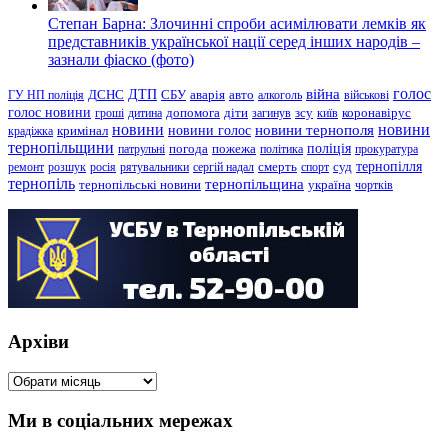
Степан Барна: Злочинні спроби асимілювати лемків як
представників української нації серед інших народів –
зазнали фіаско (фото)
голос
війна
ДТП
ГУ НП поліція
ДСНС
СБУ
аварія
авто
алкоголь
військові
голос новини
зсу
гроші
дитина
допомога
діти
загинув
київ
коронавірус
новини
новини тернополя
новини
новини голос
кримінал
крадіжка
тернопільщини
поліція
патрульні
погода
пожежа
політика
прокуратура
тернопілля
суд
ремонт
розшук
росія
рятувальники
сергій надал
смерть
спорт
тернопіль
тернопільщина
україна
тернопільські новини
чортків
Архіви
Архіви
Ми в соціальних мережах