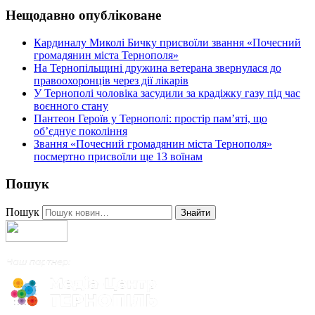
Нещодавно опубліковане
Кардиналу Миколі Бичку присвоїли звання «Почесний
громадянин міста Тернополя»
На Тернопільщині дружина ветерана звернулася до
правоохоронців через дії лікарів
У Тернополі чоловіка засудили за крадіжку газу під час
воєнного стану
Пантеон Героїв у Тернополі: простір пам’яті, що
об’єднує покоління
Звання «Почесний громадянин міста Тернополя»
посмертно присвоїли ще 13 воїнам
Пошук
Пошук
Знайти