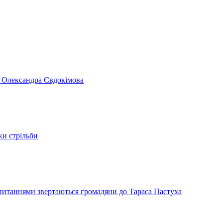
я Олександра Євдокімова
ки стрільби
и питаннями звертаються громадяни до Тараса Пастуха