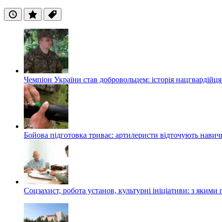
Останні
Популярні
Теги
Чемпіон України став добровольцем: історія нацгвардійц
Бойова підготовка триває: артилеристи відточують навич
Соцзахист, робота установ, культурні ініціативи: з яким