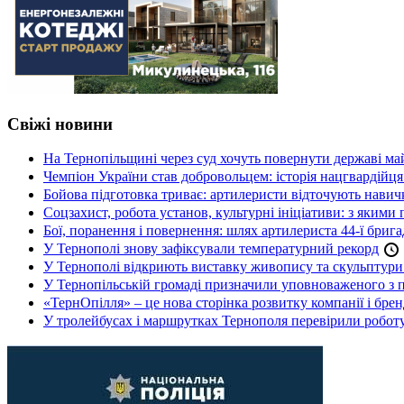
Свіжі новини
На Тернопільщині через суд хочуть повернути державі май
Чемпіон України став добровольцем: історія нацгвардійц
Бойова підготовка триває: артилеристи відточують навич
Соцзахист, робота установ, культурні ініціативи: з яким
Бої, поранення і повернення: шлях артилериста 44-ї бриг
У Тернополі знову зафіксували температурний рекорд
У Тернополі відкриють виставку живопису та скульптур
У Тернопільській громаді призначили уповноваженого з п
«ТернОпілля» – це нова сторінка розвитку компанії і бре
У тролейбусах і маршрутках Тернополя перевірили робот