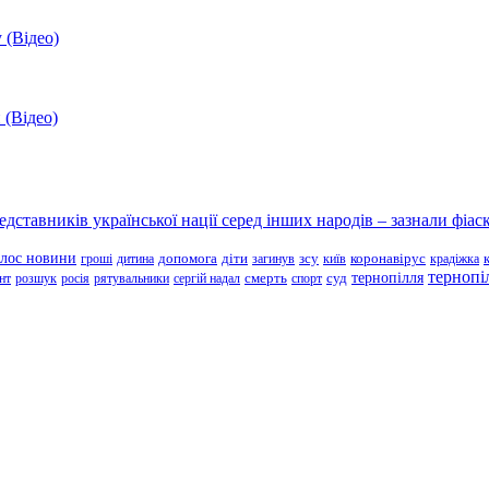
 (Відео)
 (Відео)
ставників української нації серед інших народів – зазнали фіаск
олос новини
зсу
гроші
дитина
допомога
діти
загинув
київ
коронавірус
крадіжка
тернопі
тернопілля
суд
нт
розшук
росія
рятувальники
сергій надал
смерть
спорт