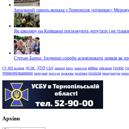
Запальний танець монаха з Тернополя «підриває» Мережу
Як школяру на Київщині погрожують депутати і не тільки
Степан Барна: Злочинні спроби асимілювати лемків як пред
голос
війна
г
ДТП
ГУ НП поліція
ДСНС
СБУ
аварія
авто
алкоголь
військові
тернопільщини
поліція
патрульні
погода
пожежа
політика
прокуратура
ремо
Архіви