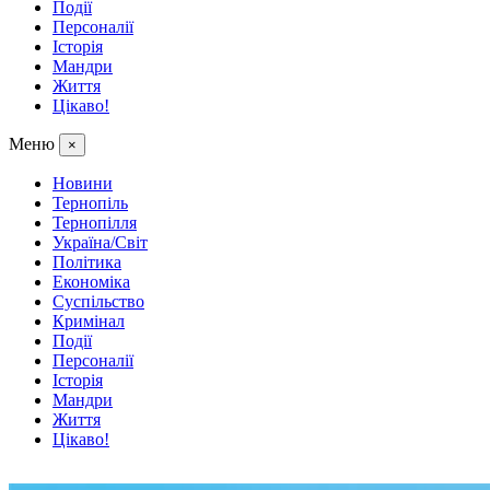
Події
Персоналії
Історія
Мандри
Життя
Цікаво!
Меню
×
Новини
Тернопіль
Тернопілля
Україна/Світ
Політика
Економіка
Суспільство
Кримінал
Події
Персоналії
Історія
Мандри
Життя
Цікаво!