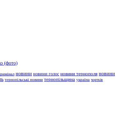
о (фото)
новини
новини тернополя
новини
новини голос
кримінал
ль
тернопільщина
україна
тернопільські новини
чортків