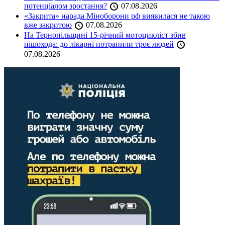
потенціалом зростання?
07.08.2026
«Закрита» нарада Міноборони рф виявилася не такою
вже закритою
07.08.2026
На Тернопільщині 15-річний мотоцикліст збив
пішохода: до лікарні потрапили троє людей
07.08.2026