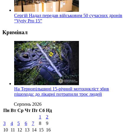
Сергій Надал передав військовим 50 сучасних дронів
“Vyriy Pro 15”
Кримінал
На Тернопільщині 15-річний мотоцикліст збив
пішохода: до лікарні потрапили троє людей
Серпень 2026
Пн
Вт
Ср
Чт
Пт
Сб
Нд
1
2
3
4
5
6
7
8
9
10
11
12
13
14
15
16