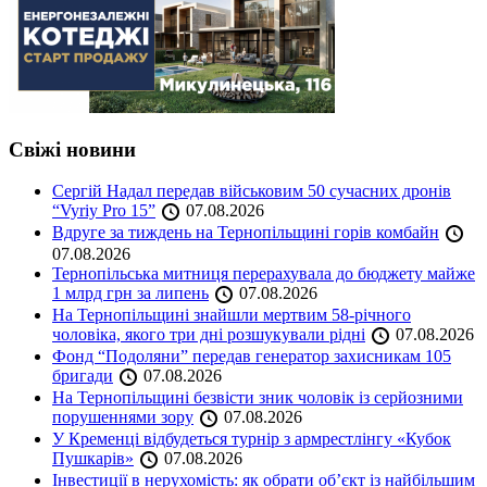
Свіжі новини
Сергій Надал передав військовим 50 сучасних дронів
“Vyriy Pro 15”
07.08.2026
Вдруге за тиждень на Тернопільщині горів комбайн
07.08.2026
Тернопільська митниця перерахувала до бюджету майже
1 млрд грн за липень
07.08.2026
На Тернопільщині знайшли мертвим 58-річного
чоловіка, якого три дні розшукували рідні
07.08.2026
Фонд “Подоляни” передав генератор захисникам 105
бригади
07.08.2026
На Тернопільщині безвісти зник чоловік із серйозними
порушеннями зору
07.08.2026
У Кременці відбудеться турнір з армрестлінгу «Кубок
Пушкарів»
07.08.2026
Інвестиції в нерухомість: як обрати об’єкт із найбільшим