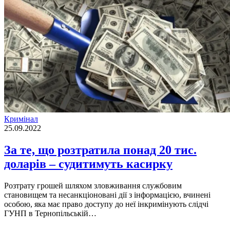
Кримінал
25.09.2022
За те, що розтратила понад 20 тис.
доларів – судитимуть касирку
Розтрату грошей шляхом зловживання службовим
становищем та несанкцiонованi дiї з iнформацiєю, вчиненi
особою, яка має право доступу до неї iнкримiнують слiдчi
ГУНП в Тернопiльськiй…