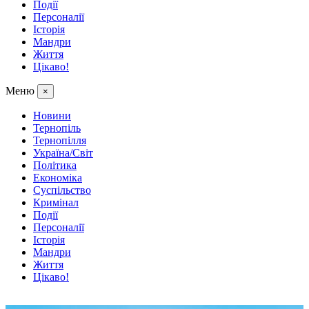
Події
Персоналії
Історія
Мандри
Життя
Цікаво!
Меню
×
Новини
Тернопіль
Тернопілля
Україна/Світ
Політика
Економіка
Суспільство
Кримінал
Події
Персоналії
Історія
Мандри
Життя
Цікаво!