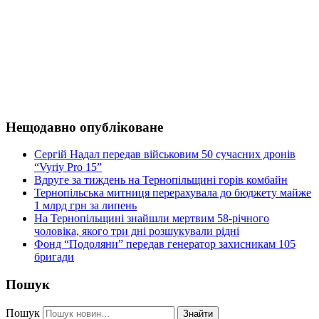
Нещодавно опубліковане
Сергій Надал передав військовим 50 сучасних дронів
“Vyriy Pro 15”
Вдруге за тиждень на Тернопільщині горів комбайн
Тернопільська митниця перерахувала до бюджету майже
1 млрд грн за липень
На Тернопільщині знайшли мертвим 58-річного
чоловіка, якого три дні розшукували рідні
Фонд “Подоляни” передав генератор захисникам 105
бригади
Пошук
Пошук
Знайти