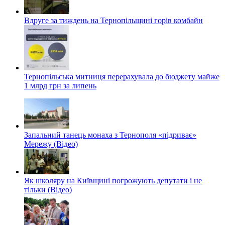
Вдруге за тиждень на Тернопільщині горів комбайн
Тернопільська митниця перерахувала до бюджету майже
1 млрд грн за липень
Запальний танець монаха з Тернополя «підриває»
Мережу (Відео)
Як школяру на Київщині погрожують депутати і не
тільки (Відео)