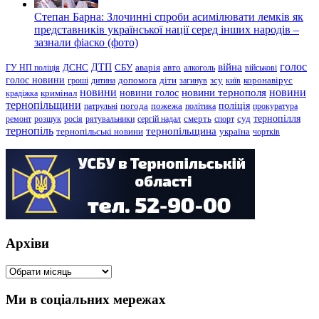
Степан Барна: Злочинні спроби асимілювати лемків як
представників української нації серед інших народів –
зазнали фіаско (фото)
голос
війна
ДТП
ГУ НП поліція
ДСНС
СБУ
аварія
авто
алкоголь
військові
голос новини
зсу
гроші
дитина
допомога
діти
загинув
київ
коронавірус
новини
новини тернополя
новини
новини голос
кримінал
крадіжка
тернопільщини
поліція
патрульні
погода
пожежа
політика
прокуратура
тернопілля
суд
ремонт
розшук
росія
рятувальники
сергій надал
смерть
спорт
тернопіль
тернопільщина
україна
тернопільські новини
чортків
Архіви
Архіви
Ми в соціальних мережах