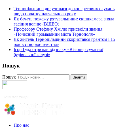
Тернопільщина долучилася до конгресових слухань
щодо початку навчального року
Як бачать пожежу рятувальники: екшнкамера зняла
гасіння вогню (ВІДЕО)
Професору Стефану Хмілю присвоїли звання
«Почесний громадянин міста Тернополя»
Як житель Тернопільщини скористався грантом і 15
років створює текстиль
Ігор Гуда отримав відзнаку «Візіонер сучасної
будівельної галузі»
Пошук
Пошук
Знайти
Про нас