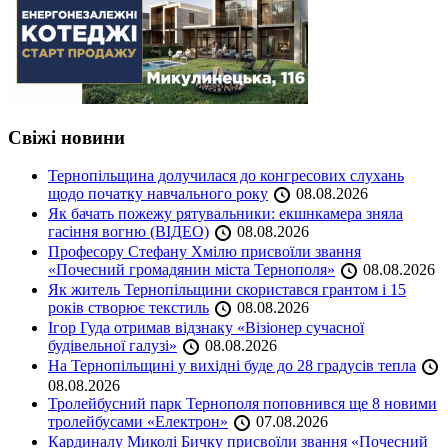
Свіжі новини
Тернопільщина долучилася до конгресових слухань
щодо початку навчального року
08.08.2026
Як бачать пожежу рятувальники: екшнкамера зняла
гасіння вогню (ВІДЕО)
08.08.2026
Професору Стефану Хмілю присвоїли звання
«Почесний громадянин міста Тернополя»
08.08.2026
Як житель Тернопільщини скористався грантом і 15
років створює текстиль
08.08.2026
Ігор Гуда отримав відзнаку «Візіонер сучасної
будівельної галузі»
08.08.2026
На Тернопільщині у вихідні буде до 28 градусів тепла
08.08.2026
Тролейбусний парк Тернополя поповнився ще 8 новими
тролейбусами «Електрон»
07.08.2026
Кардиналу Миколі Бичку присвоїли звання «Почесний