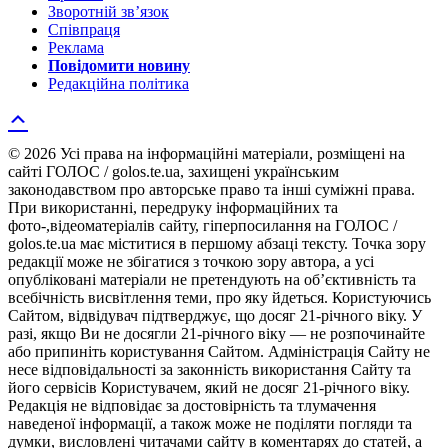
Зворотній зв’язок
Співпраця
Реклама
Повідомити новину
Редакційна політика
© 2026 Усі права на інформаційні матеріали, розміщені на
сайті ГОЛОС / golos.te.ua, захищені українським
законодавством про авторське право та інші суміжні права.
При використанні, передруку інформаційних та
фото-,відеоматеріалів сайту, гіперпосилання на ГОЛОС /
golos.te.ua має міститися в першому абзаці тексту. Точка зору
редакції може не збігатися з точкою зору автора, а усі
опубліковані матеріали не претендують на об’єктивність та
всебічність висвітлення теми, про яку йдеться. Користуючись
Сайтом, відвідувач підтверджує, що досяг 21-річного віку. У
разі, якщо Ви не досягли 21-річного віку — не розпочинайте
або припиніть користування Сайтом. Адміністрація Сайту не
несе відповідальності за законність використання Сайту та
його сервісів Користувачем, який не досяг 21-річного віку.
Редакція не відповідає за достовірність та тлумачення
наведеної інформації, а також може не поділяти погляди та
думки, висловлені читачами сайту в коментарях до статей, а