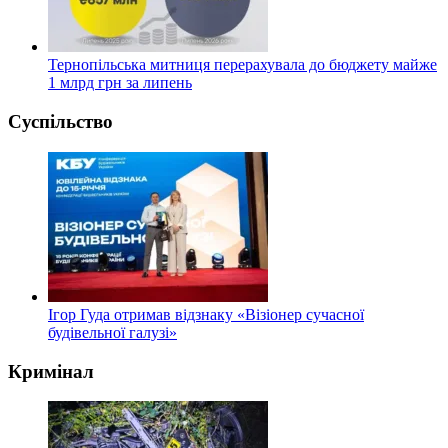
Тернопільська митниця перерахувала до бюджету майже
1 млрд грн за липень
Суспільство
Ігор Гуда отримав відзнаку «Візіонер сучасної
будівельної галузі»
Кримінал