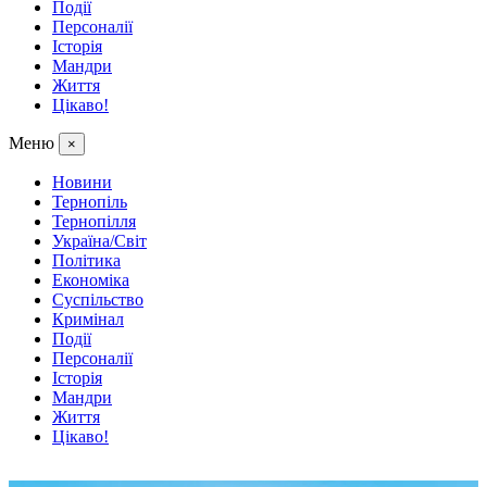
Події
Персоналії
Історія
Мандри
Життя
Цікаво!
Меню
×
Новини
Тернопіль
Тернопілля
Україна/Світ
Політика
Економіка
Суспільство
Кримінал
Події
Персоналії
Історія
Мандри
Життя
Цікаво!