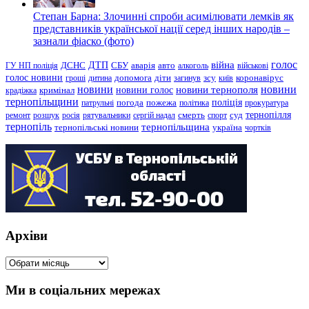
Степан Барна: Злочинні спроби асимілювати лемків як
представників української нації серед інших народів –
зазнали фіаско (фото)
голос
війна
ДТП
ГУ НП поліція
ДСНС
СБУ
аварія
авто
алкоголь
військові
голос новини
зсу
гроші
дитина
допомога
діти
загинув
київ
коронавірус
новини
новини тернополя
новини
новини голос
кримінал
крадіжка
тернопільщини
поліція
патрульні
погода
пожежа
політика
прокуратура
тернопілля
суд
ремонт
розшук
росія
рятувальники
сергій надал
смерть
спорт
тернопіль
тернопільщина
україна
тернопільські новини
чортків
Архіви
Архіви
Ми в соціальних мережах