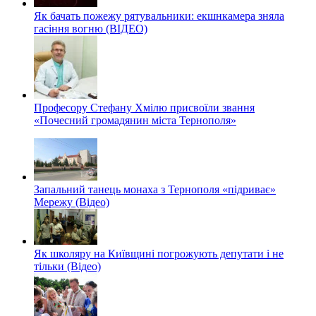
Як бачать пожежу рятувальники: екшнкамера зняла
гасіння вогню (ВІДЕО)
Професору Стефану Хмілю присвоїли звання
«Почесний громадянин міста Тернополя»
Запальний танець монаха з Тернополя «підриває»
Мережу (Відео)
Як школяру на Київщині погрожують депутати і не
тільки (Відео)