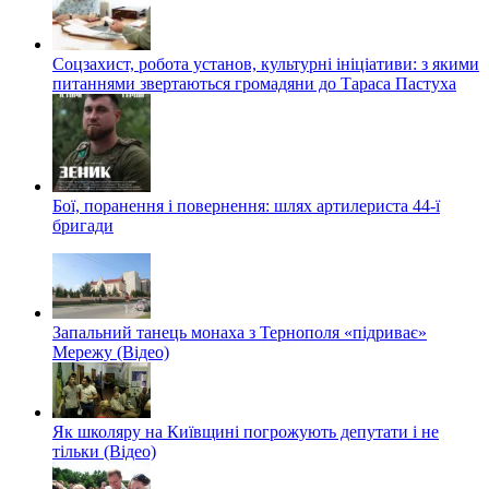
Соцзахист, робота установ, культурні ініціативи: з якими
питаннями звертаються громадяни до Тараса Пастуха
Бої, поранення і повернення: шлях артилериста 44-ї
бригади
Запальний танець монаха з Тернополя «підриває»
Мережу (Відео)
Як школяру на Київщині погрожують депутати і не
тільки (Відео)