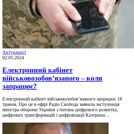
Актуально!
02.05.2024
Електронний кабінет
військовозобов’язаного – коли
запрацює?
Електронний кабiнет вiйськовозобов’язаного запрацює 18
травня. Про це в ефiрi Радiо Свобода заявила заступниця
мiнiстра оборони України з питань цифрового розвитку,
цифрових трансформацiй i цифровiзацiї Катерина…