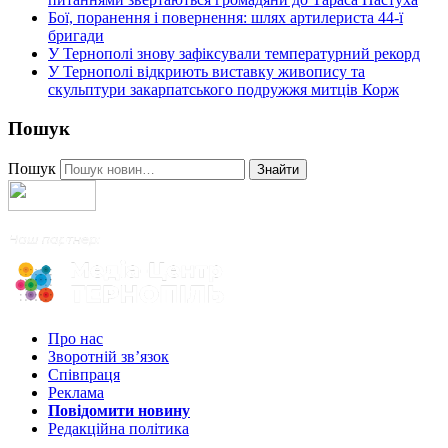
Бої, поранення і повернення: шлях артилериста 44-ї
бригади
У Тернополі знову зафіксували температурний рекорд
У Тернополі відкриють виставку живопису та
скульптури закарпатського подружжя митців Корж
Пошук
Пошук
Знайти
Про нас
Зворотній зв’язок
Співпраця
Реклама
Повідомити новину
Редакційна політика