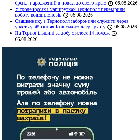
бренд, народжений в повазі до свого краю
06.08.2026
У тролейбусах і маршрутках Тернополя перевірили
роботу кондиціонерів
06.08.2026
Священнику з Тернополя заборонили служити через
участь у зібраннях Київського патріархату
06.08.2026
На Тернопільщині за добу сталося 14 пожеж
06.08.2026