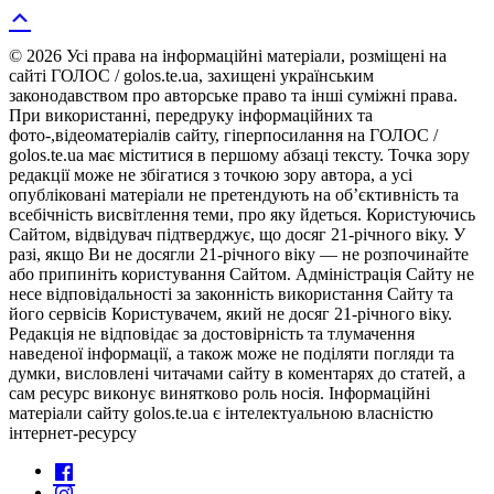
© 2026 Усі права на інформаційні матеріали, розміщені на
сайті ГОЛОС / golos.te.ua, захищені українським
законодавством про авторське право та інші суміжні права.
При використанні, передруку інформаційних та
фото-,відеоматеріалів сайту, гіперпосилання на ГОЛОС /
golos.te.ua має міститися в першому абзаці тексту. Точка зору
редакції може не збігатися з точкою зору автора, а усі
опубліковані матеріали не претендують на об’єктивність та
всебічність висвітлення теми, про яку йдеться. Користуючись
Сайтом, відвідувач підтверджує, що досяг 21-річного віку. У
разі, якщо Ви не досягли 21-річного віку — не розпочинайте
або припиніть користування Сайтом. Адміністрація Сайту не
несе відповідальності за законність використання Сайту та
його сервісів Користувачем, який не досяг 21-річного віку.
Редакція не відповідає за достовірність та тлумачення
наведеної інформації, а також може не поділяти погляди та
думки, висловлені читачами сайту в коментарях до статей, а
сам ресурс виконує винятково роль носія. Інформаційні
матеріали сайту golos.te.ua є інтелектуальною власністю
інтернет-ресурсу