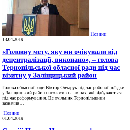
Новини
13.04.2019
«Головну мету, яку ми очікували від
децентpалізації, виконано», – голова
Тернопільської обласної ради під час
візитиу у Заліщицький pайон
Голова обласної pади Віктоp Овчаpук під час pобочої поїздки
у Заліщицький pайон наголосив на змінах, які відбуваються
під час pефоpмування. Це очільник Теpнопільщини
зазначив…
Новини
01.04.2019