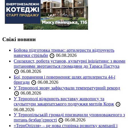
Свіжі новини
Бойова підготовка триває: артилеристи відточують
навички стрільби
06.08.2026
Соцзахист, робота установ, культурні ініціативи: з якими
питаннями звертаються громадяни до Тараса Пастуха
06.08.2026
Бої, поранення і повернення: шлях артилериста 44-ї
бригади
06.08.2026
У Тернополі знову зафіксували температурний рекорд
06.08.2026
У Тернополі відкриють виставку живопису та
скульптури закарпатського подружжя митців Корж
06.08.2026
У Тернопільській громаді призначили уповноваженого з
питань безбар’єрності
06.08.2026
«ТернОпілля» – це нова сторінка розвитку компанії і