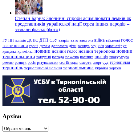
Степан Барна: Злочинні спроби асимілювати лемків як
представників української нації серед інших народів –
зазнали фіаско (фото)
голос
війна
ДТП
ГУ НП поліція
ДСНС
СБУ
аварія
авто
алкоголь
військові
голос новини
зсу
гроші
дитина
допомога
діти
загинув
київ
коронавірус
новини
новини тернополя
новини
новини голос
кримінал
крадіжка
тернопільщини
поліція
патрульні
погода
пожежа
політика
прокуратура
тернопілля
суд
ремонт
розшук
росія
рятувальники
сергій надал
смерть
спорт
тернопіль
тернопільщина
україна
тернопільські новини
чортків
Архіви
Архіви