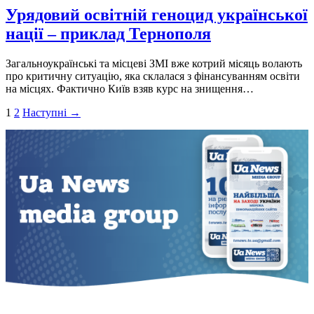
Урядовий освітній геноцид української
нації – приклад Тернополя
Загальноукраїнські та місцеві ЗМІ вже котрий місяць волають
про критичну ситуацію, яка склалася з фінансуванням освіти
на місцях. Фактично Київ взяв курс на знищення…
Пагінація
1
2
Наступні →
записів