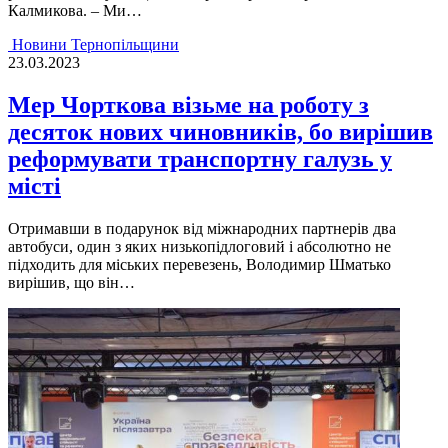
Калмикова. – Ми…
Новини Тернопільщини
23.03.2023
Мер Чорткова візьме на роботу з
десяток нових чиновників, бо вирішив
реформувати транспортну галузь у
місті
Отримавши в подарунок вiд мiжнародних партнерiв два
автобуси, один з яких низькопiдлоговий i абсолютно не
пiдходить для мiських перевезень, Володимир Шматько
вирiшив, що вiн…