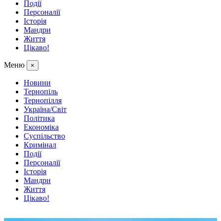
Події
Персоналії
Історія
Мандри
Життя
Цікаво!
Меню
×
Новини
Тернопіль
Тернопілля
Україна/Світ
Політика
Економіка
Суспільство
Кримінал
Події
Персоналії
Історія
Мандри
Життя
Цікаво!