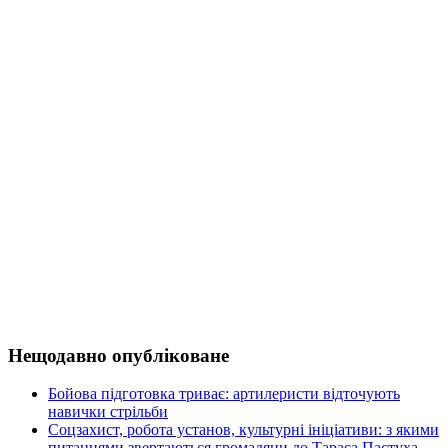
Нещодавно опубліковане
Бойова підготовка триває: артилеристи відточують
навички стрільби
Соцзахист, робота установ, культурні ініціативи: з якими
питаннями звертаються громадяни до Тараса Пастуха