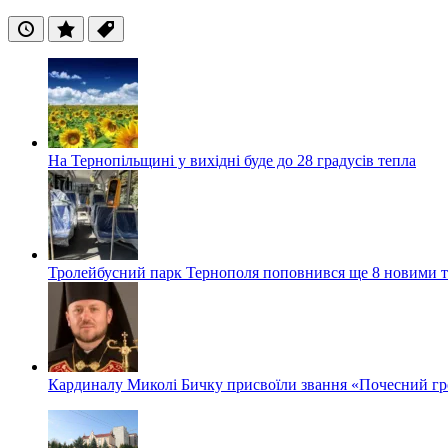
Останні
Популярні
Теги
На Тернопільщині у вихідні буде до 28 градусів тепла
Тролейбусний парк Тернополя поповнився ще 8 новими 
Кардиналу Миколі Бичку присвоїли звання «Почесний гр