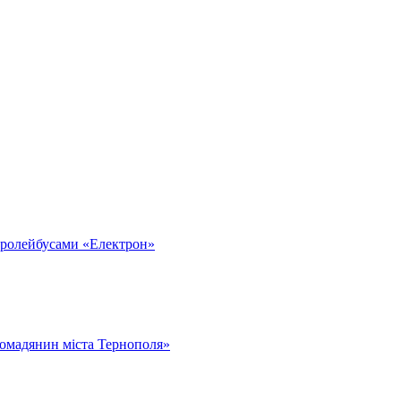
тролейбусами «Електрон»
омадянин міста Тернополя»