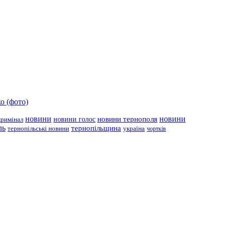
о (фото)
новини
новини тернополя
новини
новини голос
кримінал
ль
тернопільщина
україна
тернопільські новини
чортків