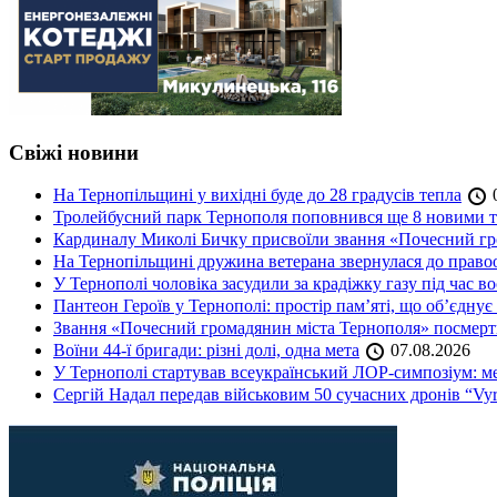
Свіжі новини
На Тернопільщині у вихідні буде до 28 градусів тепла
0
Тролейбусний парк Тернополя поповнився ще 8 новими 
Кардиналу Миколі Бичку присвоїли звання «Почесний гр
На Тернопільщині дружина ветерана звернулася до правоох
У Тернополі чоловіка засудили за крадіжку газу під час в
Пантеон Героїв у Тернополі: простір пам’яті, що об’єднує
Звання «Почесний громадянин міста Тернополя» посмерт
Воїни 44-ї бригади: різні долі, одна мета
07.08.2026
У Тернополі стартував всеукраїнський ЛОР-симпозіум: ме
Сергій Надал передав військовим 50 сучасних дронів “Vyr