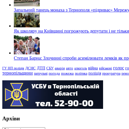
Запальний танець монаха з Тернополя «підриває» Мережу
Як школяру на Київщині погрожують депутати і не тільки
Степан Барна: Злочинні спроби асимілювати лемків як пред
голос
війна
г
ДТП
ГУ НП поліція
ДСНС
СБУ
аварія
авто
алкоголь
військові
тернопільщини
поліція
патрульні
погода
пожежа
політика
прокуратура
ремо
Архіви