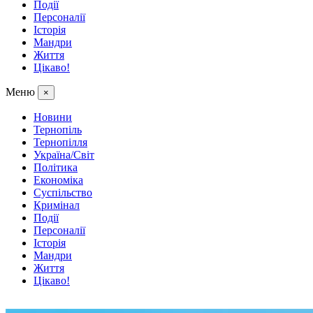
Події
Персоналії
Історія
Мандри
Життя
Цікаво!
Меню
×
Новини
Тернопіль
Тернопілля
Україна/Світ
Політика
Економіка
Суспільство
Кримінал
Події
Персоналії
Історія
Мандри
Життя
Цікаво!