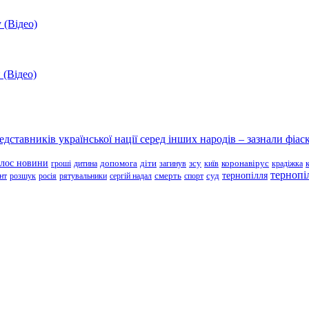
 (Відео)
 (Відео)
ставників української нації серед інших народів – зазнали фіаск
олос новини
зсу
гроші
дитина
допомога
діти
загинув
київ
коронавірус
крадіжка
тернопі
тернопілля
суд
нт
розшук
росія
рятувальники
сергій надал
смерть
спорт