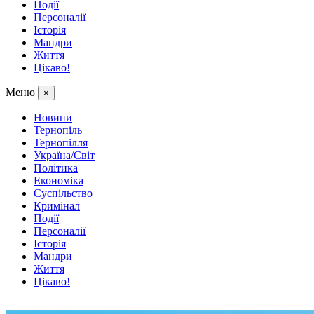
Події
Персоналії
Історія
Мандри
Життя
Цікаво!
Меню
×
Новини
Тернопіль
Тернопілля
Україна/Світ
Політика
Економіка
Суспільство
Кримінал
Події
Персоналії
Історія
Мандри
Життя
Цікаво!