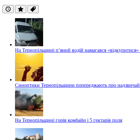
Останні
Популярні
Теги
На Тернопільщині п’яний водій намагався «відкупитися» в
Синоптики Тернопільщини попереджають про надзвичайн
На Тернопільщині горів комбайн і 5 гектарів поля