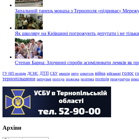
Запальний танець монаха з Тернополя «підриває» Мережу
Як школяру на Київщині погрожують депутати і не тільки
Степан Барна: Злочинні спроби асимілювати лемків як пред
голос
війна
г
ДТП
ГУ НП поліція
ДСНС
СБУ
аварія
авто
алкоголь
військові
тернопільщини
поліція
патрульні
погода
пожежа
політика
прокуратура
ремо
Архіви