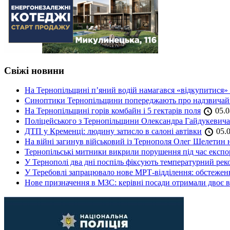
Свіжі новини
На Тернопільщині п’яний водій намагався «відкупитися» в
Синоптики Тернопільщини попереджають про надзвичайн
На Тернопільщині горів комбайн і 5 гектарів поля
05.0
Поліцейського з Тернопільщини Олександра Гайдукевича 
ДТП у Кременці: людину затисло в салоні автівки
05.0
На війні загинув військовий із Тернополя Олег Шелетин 
Тернопільські митники викрили порушення під час експор
У Тернополі два дні поспіль фіксують температурний рек
У Теребовлі запрацювало нове МРТ-відділення: обстеже
Нове призначення в МЗС: керівні посади отримали двоє в