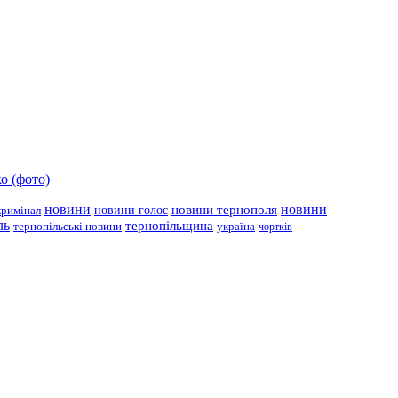
о (фото)
новини
новини тернополя
новини
новини голос
кримінал
ль
тернопільщина
україна
тернопільські новини
чортків