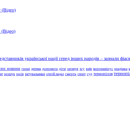
 (Відео)
 (Відео)
ставників української нації серед інших народів – зазнали фіаск
олос новини
зсу
гроші
дитина
допомога
діти
загинув
київ
коронавірус
крадіжка
тернопі
тернопілля
суд
нт
розшук
росія
рятувальники
сергій надал
смерть
спорт