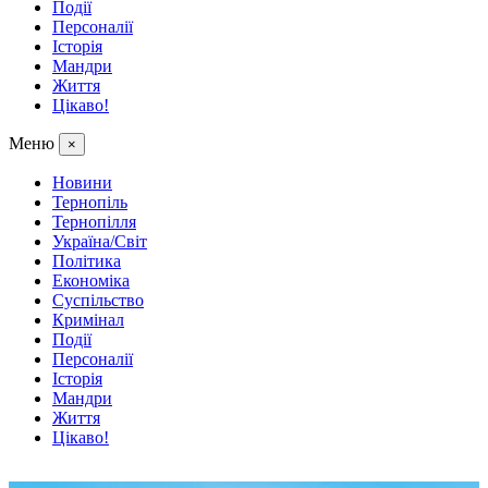
Події
Персоналії
Історія
Мандри
Життя
Цікаво!
Меню
×
Новини
Тернопіль
Тернопілля
Україна/Світ
Політика
Економіка
Суспільство
Кримінал
Події
Персоналії
Історія
Мандри
Життя
Цікаво!