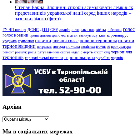
Степан Барна: Злочинні спроби асимілювати лемків як
представників української нації серед інших народів –
зазнали фіаско (фото)
голос
війна
ДТП
ГУ НП поліція
ДСНС
СБУ
аварія
авто
алкоголь
військові
голос новини
зсу
гроші
дитина
допомога
діти
загинув
київ
коронавірус
новини
новини тернополя
новини
новини голос
кримінал
крадіжка
тернопільщини
поліція
патрульні
погода
пожежа
політика
прокуратура
тернопілля
суд
ремонт
розшук
росія
рятувальники
сергій надал
смерть
спорт
тернопіль
тернопільщина
україна
тернопільські новини
чортків
Архіви
Архіви
Ми в соціальних мережах