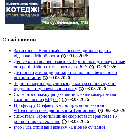
Свіжі новини
Захисника з Великогаївської громади нагородять
відзнакою Міноборони
09.08.2026
День міста з великою місією: Тернопіль підтримуватиме
ветеранів і збиратиме кошти для ЗСУ
09.08.2026
Дитячі батути: види, розміри та правила безпечного
використання
09.08.2026
Тернопільщина долучилася до конгресових слухань
щодо початку навчального року
08.08.2026
Як бачать пожежу рятувальники: екшнкамера зняла
гасіння вогню (ВІДЕО)
08.08.2026
Професору Стефану Хмілю присвоїли звання
«Почесний громадянин міста Тернополя»
08.08.2026
Як житель Тернопільщини скористався грантом і 15
років створює текстиль
08.08.2026
Ігор Гуда отримав відзнаку «Візіонер сучасної