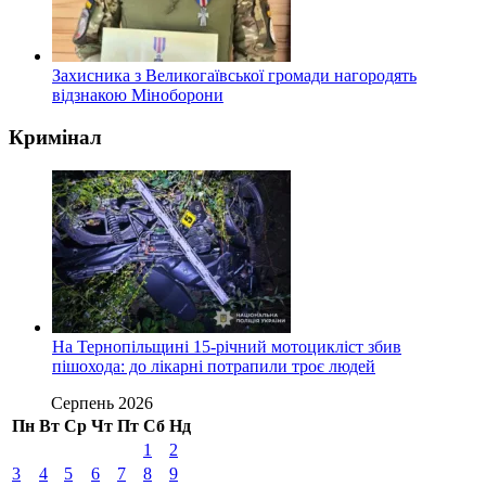
Захисника з Великогаївської громади нагородять
відзнакою Міноборони
Кримінал
На Тернопільщині 15-річний мотоцикліст збив
пішохода: до лікарні потрапили троє людей
Серпень 2026
Пн
Вт
Ср
Чт
Пт
Сб
Нд
1
2
3
4
5
6
7
8
9