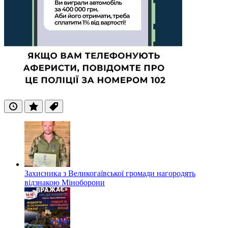
Останні
Популярні
Теги
Захисника з Великогаївської громади нагородять
відзнакою Міноборони