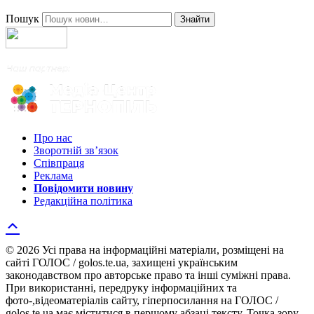
Пошук
Знайти
Про нас
Зворотній зв’язок
Співпраця
Реклама
Повідомити новину
Редакційна політика
© 2026 Усі права на інформаційні матеріали, розміщені на
сайті ГОЛОС / golos.te.ua, захищені українським
законодавством про авторське право та інші суміжні права.
При використанні, передруку інформаційних та
фото-,відеоматеріалів сайту, гіперпосилання на ГОЛОС /
golos.te.ua має міститися в першому абзаці тексту. Точка зору