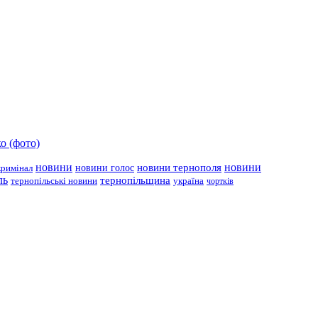
о (фото)
новини
новини тернополя
новини
новини голос
кримінал
ль
тернопільщина
україна
тернопільські новини
чортків