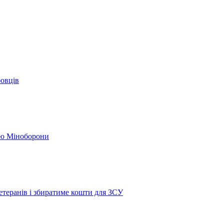
бовців
кою Міноборони
етеранів і збиратиме кошти для ЗСУ