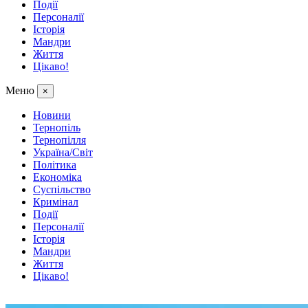
Події
Персоналії
Історія
Мандри
Життя
Цікаво!
Меню
×
Новини
Тернопіль
Тернопілля
Україна/Світ
Політика
Економіка
Суспільство
Кримінал
Події
Персоналії
Історія
Мандри
Життя
Цікаво!