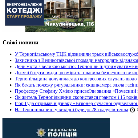
Свіжі новини
У Тернопільському ТЦК відзначили трьох військовослуж
Захисника з Великогаївської громади нагородять відзна
День міста з великою місією: Тернопіль підтримуватиме в
Дитячі батути: види, розміри та правила безпечного вико
Тернопільщина долучилася до конгресових слухань щодо 
Як бачать пожежу рятувальники: екшнкамера зняла гасін
Професору Стефану Хмілю присвоїли звання «Почесний 
Як житель Тернопільщини скористався грантом і 15 років
Ігор Гуда отримав відзнаку «Візіонер сучасної будівельної
На Тернопільщині у вихідні буде до 28 градусів тепла
0