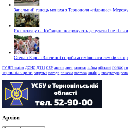
Запальний танець монаха з Тернополя «підриває» Мережу
Як школяру на Київщині погрожують депутати і не тільки
Степан Барна: Злочинні спроби асимілювати лемків як пред
голос
війна
г
ДТП
ГУ НП поліція
ДСНС
СБУ
аварія
авто
алкоголь
військові
тернопільщини
поліція
патрульні
погода
пожежа
політика
прокуратура
ремо
Архіви