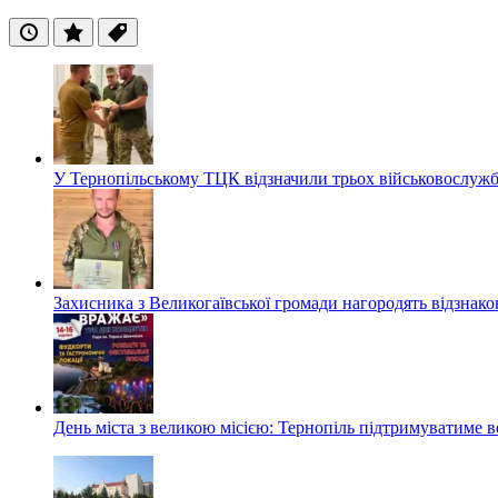
Останні
Популярні
Теги
У Тернопільському ТЦК відзначили трьох військовослуж
Захисника з Великогаївської громади нагородять відзна
День міста з великою місією: Тернопіль підтримуватиме в