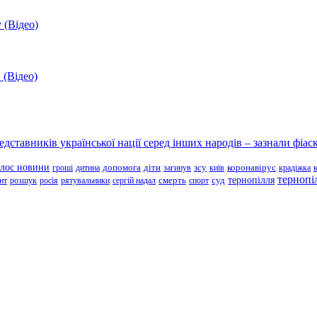
 (Відео)
 (Відео)
ставників української нації серед інших народів – зазнали фіаск
олос новини
зсу
гроші
дитина
допомога
діти
загинув
київ
коронавірус
крадіжка
тернопі
тернопілля
суд
нт
розшук
росія
рятувальники
сергій надал
смерть
спорт