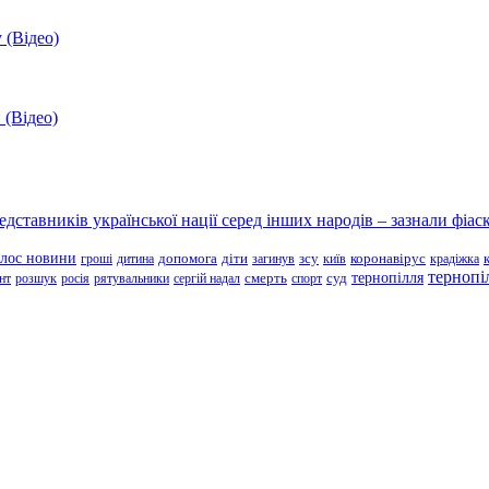
 (Відео)
 (Відео)
ставників української нації серед інших народів – зазнали фіаск
олос новини
зсу
гроші
дитина
допомога
діти
загинув
київ
коронавірус
крадіжка
тернопі
тернопілля
суд
нт
розшук
росія
рятувальники
сергій надал
смерть
спорт