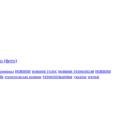
о (фото)
новини
новини тернополя
новини
новини голос
кримінал
ль
тернопільщина
україна
тернопільські новини
чортків