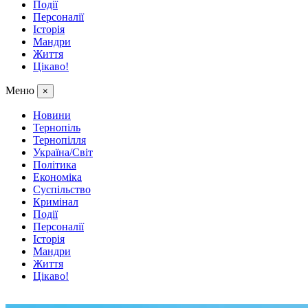
Події
Персоналії
Історія
Мандри
Життя
Цікаво!
Меню
×
Новини
Тернопіль
Тернопілля
Україна/Світ
Політика
Економіка
Суспільство
Кримінал
Події
Персоналії
Історія
Мандри
Життя
Цікаво!