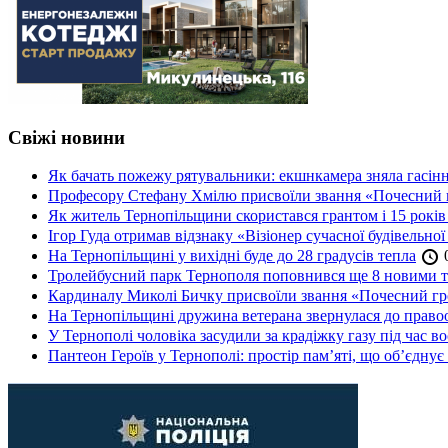
Свіжі новини
Як бачать пожежу рятувальники: екшнкамера зняла гасін
Професору Стефану Хмілю присвоїли звання «Почесний 
Як житель Тернопільщини скористався грантом і 15 років
Ігор Гуда отримав відзнаку «Візіонер сучасної будівельної
На Тернопільщині у вихідні буде до 28 градусів тепла
0
Тролейбусний парк Тернополя поповнився ще 8 новими 
Кардиналу Миколі Бичку присвоїли звання «Почесний гр
На Тернопільщині дружина ветерана звернулася до правоох
У Тернополі чоловіка засудили за крадіжку газу під час в
Пантеон Героїв у Тернополі: простір пам’яті, що об’єднує