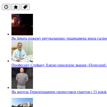
Останні
Популярні
Теги
Як бачать пожежу рятувальники: екшнкамера зняла гасін
Професору Стефану Хмілю присвоїли звання «Почесний 
Як житель Тернопільщини скористався грантом і 15 років