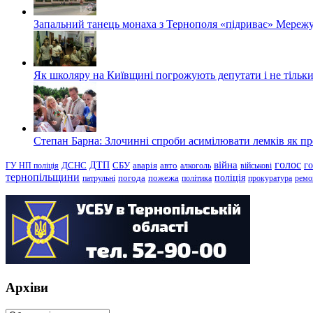
Запальний танець монаха з Тернополя «підриває» Мережу
Як школяру на Київщині погрожують депутати і не тільки
Степан Барна: Злочинні спроби асимілювати лемків як пред
голос
війна
г
ДТП
ГУ НП поліція
ДСНС
СБУ
аварія
авто
алкоголь
військові
тернопільщини
поліція
патрульні
погода
пожежа
політика
прокуратура
ремо
Архіви