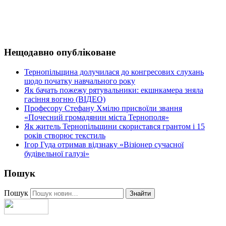
Нещодавно опубліковане
Тернопільщина долучилася до конгресових слухань
щодо початку навчального року
Як бачать пожежу рятувальники: екшнкамера зняла
гасіння вогню (ВІДЕО)
Професору Стефану Хмілю присвоїли звання
«Почесний громадянин міста Тернополя»
Як житель Тернопільщини скористався грантом і 15
років створює текстиль
Ігор Гуда отримав відзнаку «Візіонер сучасної
будівельної галузі»
Пошук
Пошук
Знайти