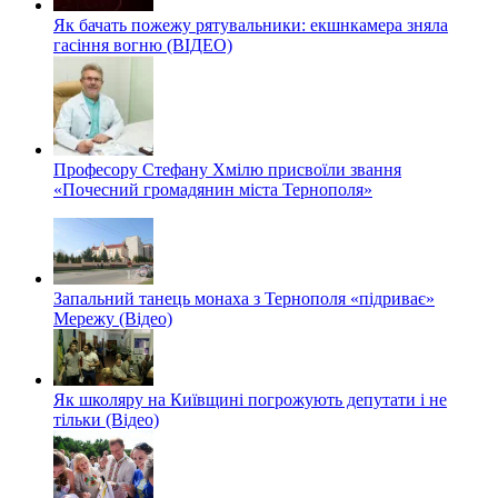
Як бачать пожежу рятувальники: екшнкамера зняла
гасіння вогню (ВІДЕО)
Професору Стефану Хмілю присвоїли звання
«Почесний громадянин міста Тернополя»
Запальний танець монаха з Тернополя «підриває»
Мережу (Відео)
Як школяру на Київщині погрожують депутати і не
тільки (Відео)