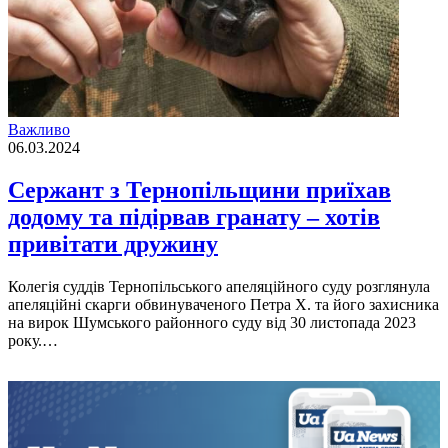
Важливо
06.03.2024
Сержант з Тернопільщини приїхав
додому та підірвав гранату – хотів
привітати дружину
Колегія суддів Тернопільського апеляційного суду розглянула
апеляційні скарги обвинуваченого Петра Х. та його захисника
на вирок Шумського районного суду від 30 листопада 2023
року.…