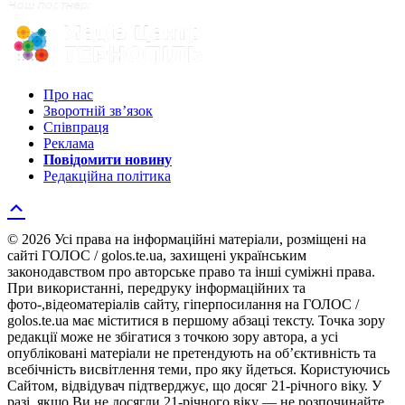
Про нас
Зворотній зв’язок
Співпраця
Реклама
Повідомити новину
Редакційна політика
© 2026 Усі права на інформаційні матеріали, розміщені на
сайті ГОЛОС / golos.te.ua, захищені українським
законодавством про авторське право та інші суміжні права.
При використанні, передруку інформаційних та
фото-,відеоматеріалів сайту, гіперпосилання на ГОЛОС /
golos.te.ua має міститися в першому абзаці тексту. Точка зору
редакції може не збігатися з точкою зору автора, а усі
опубліковані матеріали не претендують на об’єктивність та
всебічність висвітлення теми, про яку йдеться. Користуючись
Сайтом, відвідувач підтверджує, що досяг 21-річного віку. У
разі, якщо Ви не досягли 21-річного віку — не розпочинайте