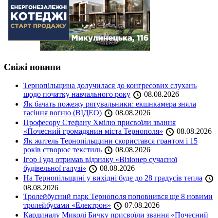
Свіжі новини
Тернопільщина долучилася до конгресових слухань
щодо початку навчального року
08.08.2026
Як бачать пожежу рятувальники: екшнкамера зняла
гасіння вогню (ВІДЕО)
08.08.2026
Професору Стефану Хмілю присвоїли звання
«Почесний громадянин міста Тернополя»
08.08.2026
Як житель Тернопільщини скористався грантом і 15
років створює текстиль
08.08.2026
Ігор Гуда отримав відзнаку «Візіонер сучасної
будівельної галузі»
08.08.2026
На Тернопільщині у вихідні буде до 28 градусів тепла
08.08.2026
Тролейбусний парк Тернополя поповнився ще 8 новими
тролейбусами «Електрон»
07.08.2026
Кардиналу Миколі Бичку присвоїли звання «Почесний