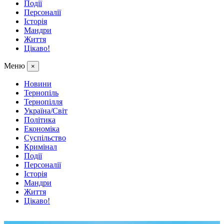
Події
Персоналії
Історія
Мандри
Життя
Цікаво!
Меню
×
Новини
Тернопіль
Тернопілля
Україна/Світ
Політика
Економіка
Суспільство
Кримінал
Події
Персоналії
Історія
Мандри
Життя
Цікаво!