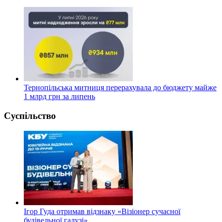
Тернопільська митниця перерахувала до бюджету майже
1 млрд грн за липень
Суспільство
Ігор Гуда отримав відзнаку «Візіонер сучасної
будівельної галузі»