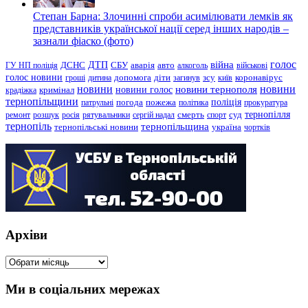
Степан Барна: Злочинні спроби асимілювати лемків як
представників української нації серед інших народів –
зазнали фіаско (фото)
голос
війна
ДТП
ГУ НП поліція
ДСНС
СБУ
аварія
авто
алкоголь
військові
голос новини
зсу
гроші
дитина
допомога
діти
загинув
київ
коронавірус
новини
новини тернополя
новини
новини голос
кримінал
крадіжка
тернопільщини
поліція
патрульні
погода
пожежа
політика
прокуратура
тернопілля
суд
ремонт
розшук
росія
рятувальники
сергій надал
смерть
спорт
тернопіль
тернопільщина
україна
тернопільські новини
чортків
Архіви
Архіви
Ми в соціальних мережах