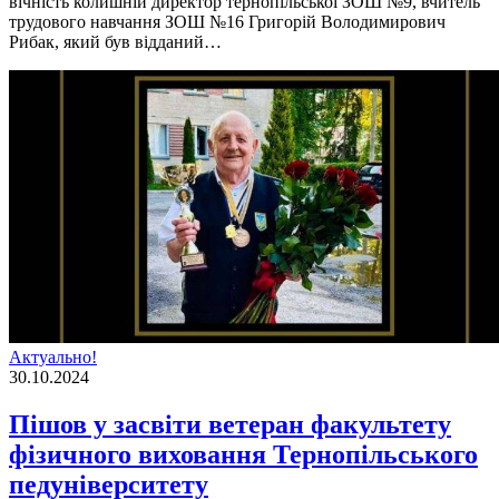
вічність колишній директор тернопільської ЗОШ №9, вчитель
трудового навчання ЗОШ №16 Григорій Володимирович
Рибак, який був відданий…
Актуально!
30.10.2024
Пішов у засвіти ветеран факультету
фізичного виховання Тернопільського
педуніверситету