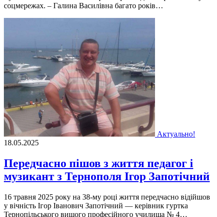
соцмережах. – Галина Василівна багато років…
Актуально!
18.05.2025
Передчасно пішов з життя педагог і
музикант з Тернополя Ігор Запотічний
16 травня 2025 року на 38-му році життя передчасно відійшов
у вічність Ігор Іванович Запотічний — керівник гуртка
Тернопільського вищого професійного училища № 4…