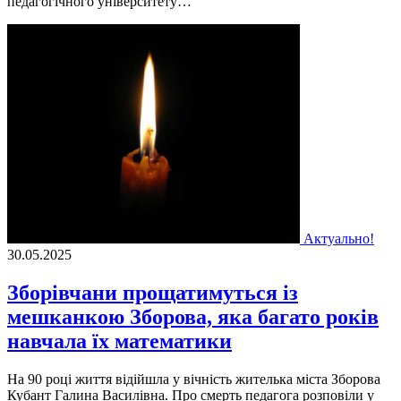
педагогічного університету…
Актуально!
30.05.2025
Зборівчани прощатимуться із
мешканкою Зборова, яка багато років
навчала їх математики
На 90 році життя відійшла у вічність жителька міста Зборова
Кубант Галина Василівна. Про смерть педагога розповіли у