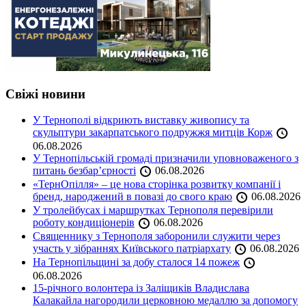
Свіжі новини
У Тернополі відкриють виставку живопису та
скульптури закарпатського подружжя митців Корж
06.08.2026
У Тернопільській громаді призначили уповноваженого з
питань безбар’єрності
06.08.2026
«ТернОпілля» – це нова сторінка розвитку компанії і
бренд, народжений в повазі до свого краю
06.08.2026
У тролейбусах і маршрутках Тернополя перевірили
роботу кондиціонерів
06.08.2026
Священнику з Тернополя заборонили служити через
участь у зібраннях Київського патріархату
06.08.2026
На Тернопільщині за добу сталося 14 пожеж
06.08.2026
15-річного волонтера із Заліщиків Владислава
Калакайла нагородили церковною медаллю за допомогу