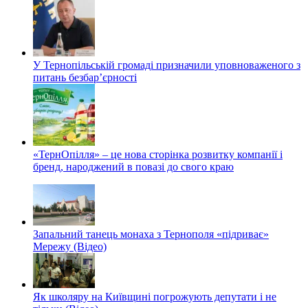
У Тернопільській громаді призначили уповноваженого з
питань безбар’єрності
«ТернОпілля» – це нова сторінка розвитку компанії і
бренд, народжений в повазі до свого краю
Запальний танець монаха з Тернополя «підриває»
Мережу (Відео)
Як школяру на Київщині погрожують депутати і не