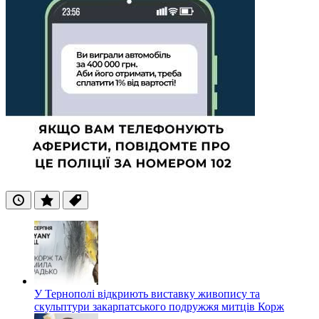
Останні
Популярні
Теги
У Тернополі відкриють виставку живопису та
скульптури закарпатського подружжя митців Корж