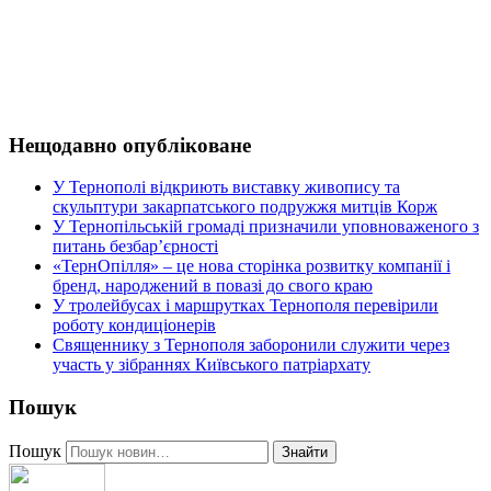
Нещодавно опубліковане
У Тернополі відкриють виставку живопису та
скульптури закарпатського подружжя митців Корж
У Тернопільській громаді призначили уповноваженого з
питань безбар’єрності
«ТернОпілля» – це нова сторінка розвитку компанії і
бренд, народжений в повазі до свого краю
У тролейбусах і маршрутках Тернополя перевірили
роботу кондиціонерів
Священнику з Тернополя заборонили служити через
участь у зібраннях Київського патріархату
Пошук
Пошук
Знайти