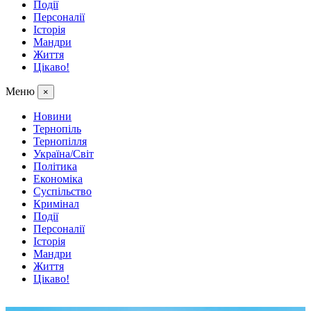
Події
Персоналії
Історія
Мандри
Життя
Цікаво!
Меню
×
Новини
Тернопіль
Тернопілля
Україна/Світ
Політика
Економіка
Суспільство
Кримінал
Події
Персоналії
Історія
Мандри
Життя
Цікаво!