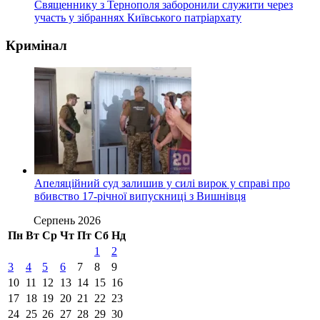
Священнику з Тернополя заборонили служити через
участь у зібраннях Київського патріархату
Кримінал
Апеляційний суд залишив у силі вирок у справі про
вбивство 17-річної випускниці з Вишнівця
Серпень 2026
Пн
Вт
Ср
Чт
Пт
Сб
Нд
1
2
3
4
5
6
7
8
9
10
11
12
13
14
15
16
17
18
19
20
21
22
23
24
25
26
27
28
29
30