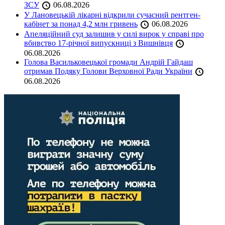
ЗСУ
06.08.2026
У Лановецькій лікарні відкрили сучасний рентген-
кабінет за понад 4,2 млн гривень
06.08.2026
Апеляційний суд залишив у силі вирок у справі про
вбивство 17-річної випускниці з Вишнівця
06.08.2026
Голова Васильковецької громади Андрій Гайдаш
отримав Подяку Голови Верховної Ради України
06.08.2026