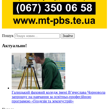
Пошук
Знайти
Актуально!
Галицький фаховий коледж імені В’ячеслава Чорновола
запрошує на навчання за освітньо-професійною
програмою «Геодезія та землеустрій»