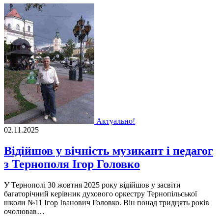
Актуально!
02.11.2025
Відійшов у вічність музикант і педагог
з Тернополя Ігор Головко
У Тернополі 30 жовтня 2025 року відійшов у засвіти
багаторічний керівник духового оркестру Тернопільської
школи №11 Ігор Іванович Головко. Він понад тридцять років
очолював…