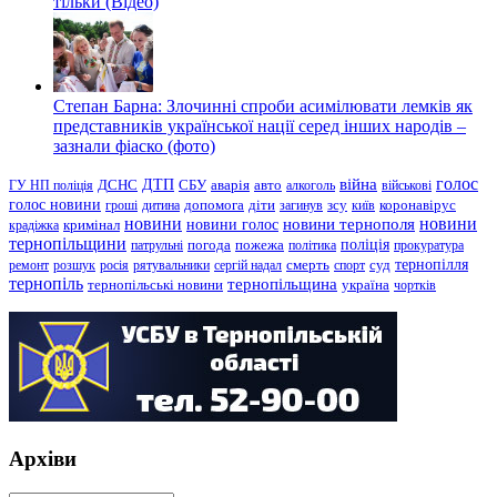
тільки (Відео)
Степан Барна: Злочинні спроби асимілювати лемків як
представників української нації серед інших народів –
зазнали фіаско (фото)
голос
війна
ДТП
ГУ НП поліція
ДСНС
СБУ
аварія
авто
алкоголь
військові
голос новини
зсу
гроші
дитина
допомога
діти
загинув
київ
коронавірус
новини
новини тернополя
новини
новини голос
кримінал
крадіжка
тернопільщини
поліція
патрульні
погода
пожежа
політика
прокуратура
тернопілля
суд
ремонт
розшук
росія
рятувальники
сергій надал
смерть
спорт
тернопіль
тернопільщина
україна
тернопільські новини
чортків
Архіви