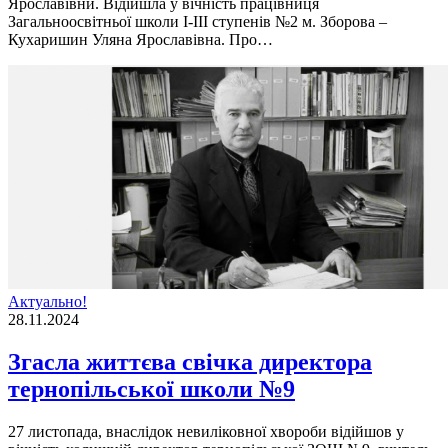
Ярославівни. Відійшла у вічність працівниця
Загальноосвітньої школи І-ІІІ ступенів №2 м. Зборова –
Кухаришин Уляна Ярославівна. Про…
Актуально!
28.11.2024
Згасла життєва свічка директора
тернопільської школи №9
27 листопада, внаслідок невиліковної хвороби відійшов у