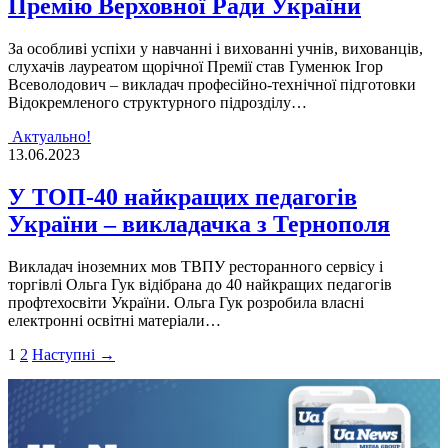
Премію Верховної Ради України
За особливі успіхи у навчанні і вихованні учнів, вихованців,
слухачів лауреатом щорічної Премії став Гуменюк Ігор
Всеволодович – викладач професійно-технічної підготовки
Відокремленого структурного підрозділу…
Актуально!
13.06.2023
У ТОП-40 найкращих педагогів
України – викладачка з Тернополя
Викладач іноземних мов ТВПУ ресторанного сервісу і
торгівлі Ольга Гук відібрана до 40 найкращих педагогів
профтехосвіти України. Ольга Гук розробила власні
електронні освітні матеріали…
Пагінація
1
2
Наступні →
записів