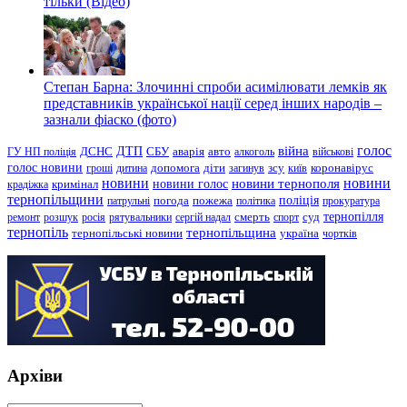
тільки (Відео)
Степан Барна: Злочинні спроби асимілювати лемків як
представників української нації серед інших народів –
зазнали фіаско (фото)
голос
війна
ДТП
ГУ НП поліція
ДСНС
СБУ
аварія
авто
алкоголь
військові
голос новини
зсу
гроші
дитина
допомога
діти
загинув
київ
коронавірус
новини
новини тернополя
новини
новини голос
кримінал
крадіжка
тернопільщини
поліція
патрульні
погода
пожежа
політика
прокуратура
тернопілля
суд
ремонт
розшук
росія
рятувальники
сергій надал
смерть
спорт
тернопіль
тернопільщина
україна
тернопільські новини
чортків
Архіви