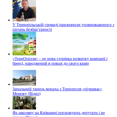
У Тернопільській громаді призначили уповноваженого з
питань безбар’єрності
«ТернОпілля» – це нова сторінка розвитку компанії і
бренд, народжений в повазі до свого краю
Запальний танець монаха з Тернополя «підриває»
Мережу (Відео)
Як школяру на Київщині погрожують депутати і не