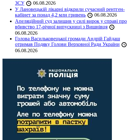
ЗСУ
06.08.2026
У Лановецькій лікарні відкрили сучасний рентген-
кабінет за понад 4,2 млн гривень
06.08.2026
Апеляційний суд залишив у силі вирок у справі про
вбивство 17-річної випускниці з Вишнівця
06.08.2026
Голова Васильковецької громади Андрій Гайдаш
отримав Подяку Голови Верховної Ради України
06.08.2026