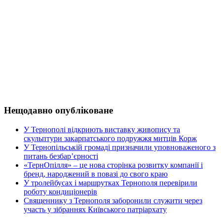
Нещодавно опубліковане
У Тернополі відкриють виставку живопису та
скульптури закарпатського подружжя митців Корж
У Тернопільській громаді призначили уповноваженого з
питань безбар’єрності
«ТернОпілля» – це нова сторінка розвитку компанії і
бренд, народжений в повазі до свого краю
У тролейбусах і маршрутках Тернополя перевірили
роботу кондиціонерів
Священнику з Тернополя заборонили служити через
участь у зібраннях Київського патріархату