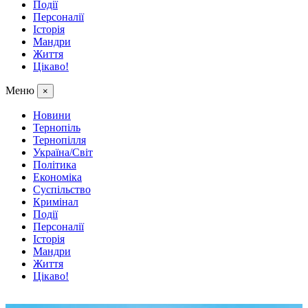
Події
Персоналії
Історія
Мандри
Життя
Цікаво!
Меню
×
Новини
Тернопіль
Тернопілля
Україна/Світ
Політика
Економіка
Суспільство
Кримінал
Події
Персоналії
Історія
Мандри
Життя
Цікаво!