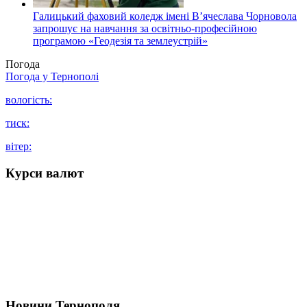
Галицький фаховий коледж імені В’ячеслава Чорновола
запрошує на навчання за освітньо-професійною
програмою «Геодезія та землеустрій»
Погода
Погода у
Тернополі
вологість:
тиск:
вітер:
Курси валют
Новини Тернополя