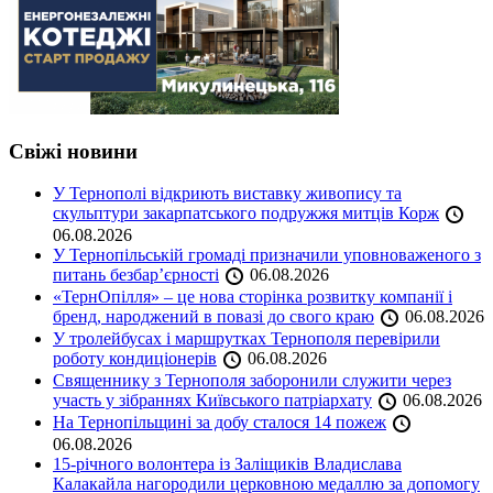
Свіжі новини
У Тернополі відкриють виставку живопису та
скульптури закарпатського подружжя митців Корж
06.08.2026
У Тернопільській громаді призначили уповноваженого з
питань безбар’єрності
06.08.2026
«ТернОпілля» – це нова сторінка розвитку компанії і
бренд, народжений в повазі до свого краю
06.08.2026
У тролейбусах і маршрутках Тернополя перевірили
роботу кондиціонерів
06.08.2026
Священнику з Тернополя заборонили служити через
участь у зібраннях Київського патріархату
06.08.2026
На Тернопільщині за добу сталося 14 пожеж
06.08.2026
15-річного волонтера із Заліщиків Владислава
Калакайла нагородили церковною медаллю за допомогу