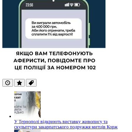
Останні
Популярні
Теги
У Тернополі відкриють виставку живопису та
скульптури закарпатського подружжя митців Корж