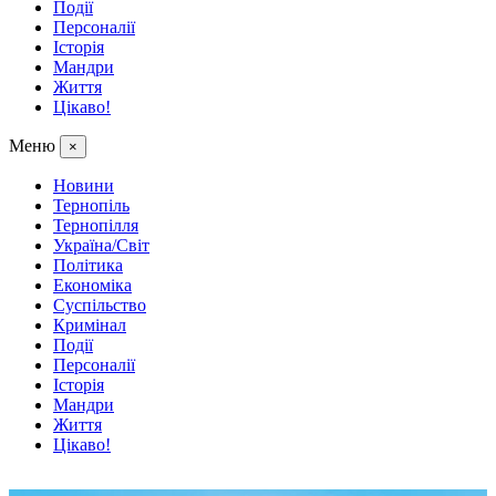
Події
Персоналії
Історія
Мандри
Життя
Цікаво!
Меню
×
Новини
Тернопіль
Тернопілля
Україна/Світ
Політика
Економіка
Суспільство
Кримінал
Події
Персоналії
Історія
Мандри
Життя
Цікаво!