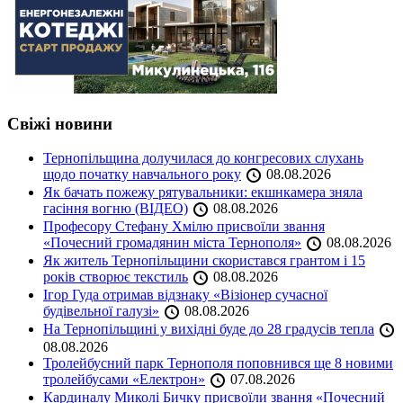
Свіжі новини
Тернопільщина долучилася до конгресових слухань
щодо початку навчального року
08.08.2026
Як бачать пожежу рятувальники: екшнкамера зняла
гасіння вогню (ВІДЕО)
08.08.2026
Професору Стефану Хмілю присвоїли звання
«Почесний громадянин міста Тернополя»
08.08.2026
Як житель Тернопільщини скористався грантом і 15
років створює текстиль
08.08.2026
Ігор Гуда отримав відзнаку «Візіонер сучасної
будівельної галузі»
08.08.2026
На Тернопільщині у вихідні буде до 28 градусів тепла
08.08.2026
Тролейбусний парк Тернополя поповнився ще 8 новими
тролейбусами «Електрон»
07.08.2026
Кардиналу Миколі Бичку присвоїли звання «Почесний