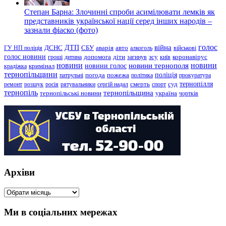
Степан Барна: Злочинні спроби асимілювати лемків як
представників української нації серед інших народів –
зазнали фіаско (фото)
голос
війна
ДТП
ГУ НП поліція
ДСНС
СБУ
аварія
авто
алкоголь
військові
голос новини
зсу
гроші
дитина
допомога
діти
загинув
київ
коронавірус
новини
новини тернополя
новини
новини голос
кримінал
крадіжка
тернопільщини
поліція
патрульні
погода
пожежа
політика
прокуратура
тернопілля
суд
ремонт
розшук
росія
рятувальники
сергій надал
смерть
спорт
тернопіль
тернопільщина
україна
тернопільські новини
чортків
Архіви
Архіви
Ми в соціальних мережах