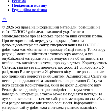
Реклама
Повідомити новину
Редакційна політика
© 2026 Усі права на інформаційні матеріали, розміщені на
сайті ГОЛОС / golos.te.ua, захищені українським
законодавством про авторське право та інші суміжні права.
При використанні, передруку інформаційних та
фото-,відеоматеріалів сайту, гіперпосилання на ГОЛОС /
golos.te.ua має міститися в першому абзаці тексту. Точка зору
редакції може не збігатися з точкою зору автора, а усі
опубліковані матеріали не претендують на об’єктивність та
всебічність висвітлення теми, про яку йдеться. Користуючись
Сайтом, відвідувач підтверджує, що досяг 21-річного віку. У
разі, якщо Ви не досягли 21-річного віку — не розпочинайте
або припиніть користування Сайтом. Адміністрація Сайту не
несе відповідальності за законність використання Сайту та
його сервісів Користувачем, який не досяг 21-річного віку.
Редакція не відповідає за достовірність та тлумачення
наведеної інформації, а також може не поділяти погляди та
думки, висловлені читачами сайту в коментарях до статей, а
сам ресурс виконує винятково роль носія. Інформаційні
матеріали сайту golos.te.ua є інтелектуальною власністю