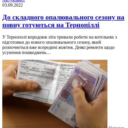
03.09.2022
До складного опалювального сезону на
повну готуються на Тернопіллі
У Тернополi впродовж лiта тривали роботи на котельнях з
пiдготовки до нового опалювального сезону, який
розпочнеться вже всерединi жовтня. Деякi ремонти щодо
усунення пошкоджень…