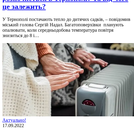
це залежить?
У Тернополi постачають тепло до дитячих садкiв, – повiдомив
мiський голова Сергiй Надал. Багатоповерхiвки планують
опалювати, коли середньодобова температура повiтря
знизиться до 8 i…
Актуально!
17.09.2022