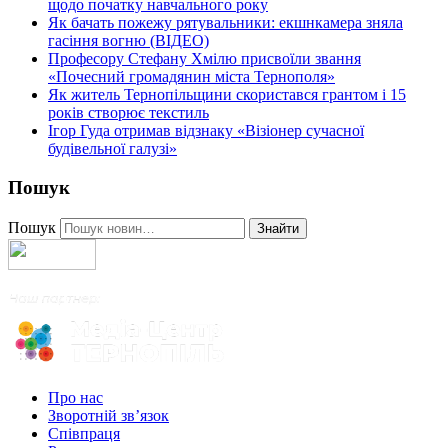
щодо початку навчального року
Як бачать пожежу рятувальники: екшнкамера зняла
гасіння вогню (ВІДЕО)
Професору Стефану Хмілю присвоїли звання
«Почесний громадянин міста Тернополя»
Як житель Тернопільщини скористався грантом і 15
років створює текстиль
Ігор Гуда отримав відзнаку «Візіонер сучасної
будівельної галузі»
Пошук
Пошук
Знайти
Про нас
Зворотній зв’язок
Співпраця