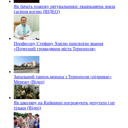
Як бачать пожежу рятувальники: екшнкамера зняла
гасіння вогню (ВІДЕО)
Професору Стефану Хмілю присвоїли звання
«Почесний громадянин міста Тернополя»
Запальний танець монаха з Тернополя «підриває»
Мережу (Відео)
Як школяру на Київщині погрожують депутати і не
тільки (Відео)