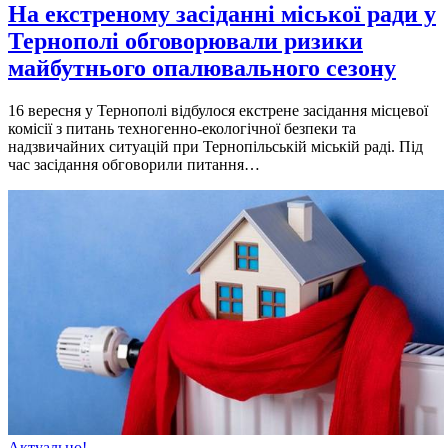
На екстреному засіданні міської ради у
Тернополі обговорювали ризики
майбутнього опалювального сезону
16 вересня у Тернополi вiдбулося екстрене засiдання мiсцевої
комiсiї з питань техногенно-екологiчної безпеки та
надзвичайних ситуацiй при Тернопiльськiй мiськiй радi. Пiд
час засiдання обговорили питання…
Актуально!