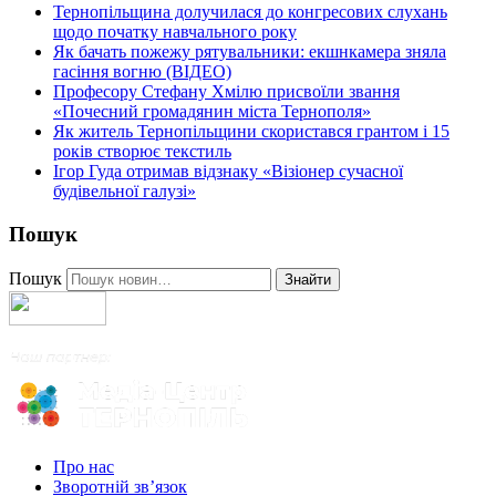
Тернопільщина долучилася до конгресових слухань
щодо початку навчального року
Як бачать пожежу рятувальники: екшнкамера зняла
гасіння вогню (ВІДЕО)
Професору Стефану Хмілю присвоїли звання
«Почесний громадянин міста Тернополя»
Як житель Тернопільщини скористався грантом і 15
років створює текстиль
Ігор Гуда отримав відзнаку «Візіонер сучасної
будівельної галузі»
Пошук
Пошук
Знайти
Про нас
Зворотній зв’язок