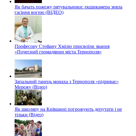
Як бачать пожежу рятувальники: екшнкамера зняла
гасіння вогню (ВІДЕО)
Професору Стефану Хмілю присвоїли звання
«Почесний громадянин міста Тернополя»
Запальний танець монаха з Тернополя «підриває»
Мережу (Відео)
Як школяру на Київщині погрожують депутати і не
тільки (Відео)