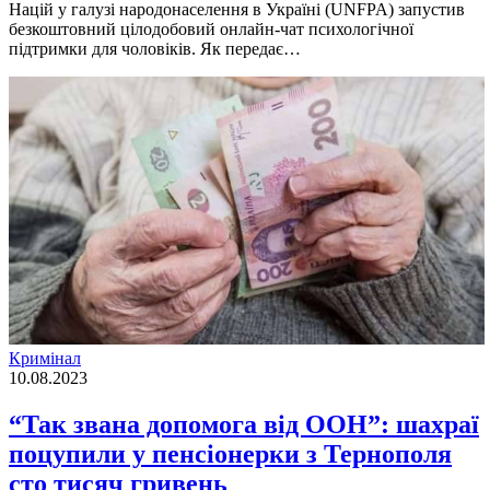
Нацiй у галузi народонаселення в Українi (UNFPA) запустив
безкоштовний цiлодобовий онлайн-чат психологiчної
пiдтримки для чоловiкiв. Як передає…
Кримінал
10.08.2023
“Так звана допомога від ООН”: шахраї
поцупили у пенсіонерки з Тернополя
сто тисяч гривень