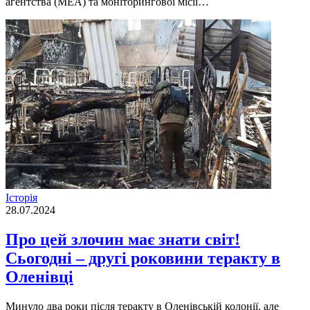
агентства (МЕА) та моніторингової місії…
Історія
28.07.2024
Про цей злочин має знати світ!
Сьогодні – другі роковини теракту в
Оленівці
Минуло два роки після теракту в Оленівській колонії, але