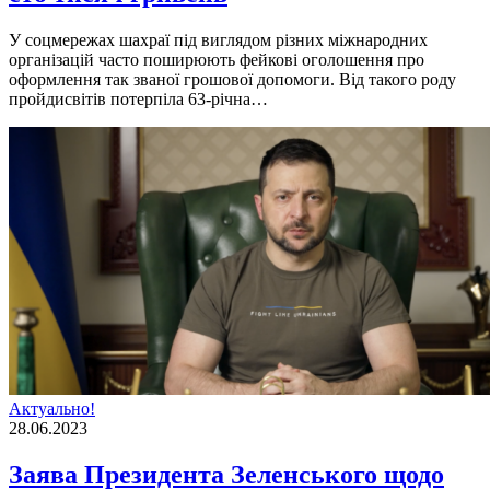
У соцмережах шахраї пiд виглядом рiзних мiжнародних
органiзацiй часто поширюють фейковi оголошення про
оформлення так званої грошової допомоги. Вiд такого роду
пройдисвiтiв потерпiла 63-рiчна…
Актуально!
28.06.2023
Заява Президента Зеленського щодо