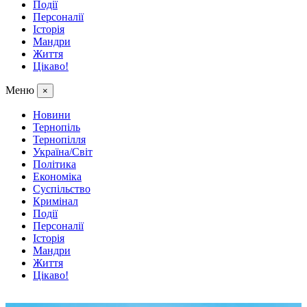
Події
Персоналії
Історія
Мандри
Життя
Цікаво!
Меню
×
Новини
Тернопіль
Тернопілля
Україна/Світ
Політика
Економіка
Суспільство
Кримінал
Події
Персоналії
Історія
Мандри
Життя
Цікаво!