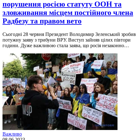
порушення росією статуту ООН та
зловживання місцем постійного члена
Радбезу та правом вето
Сьогодні 28 червня Президент Володимир Зеленський зробив
потужну заяву з трибуни ВРУ. Виступ зайняв цілих півтори
години. Дуже важливою стала заява, що росія незаконно…
Важливо
08.06.2023