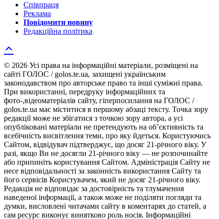
Співпраця
Реклама
Повідомити новину
Редакційна політика
© 2026 Усі права на інформаційні матеріали, розміщені на
сайті ГОЛОС / golos.te.ua, захищені українським
законодавством про авторське право та інші суміжні права.
При використанні, передруку інформаційних та
фото-,відеоматеріалів сайту, гіперпосилання на ГОЛОС /
golos.te.ua має міститися в першому абзаці тексту. Точка зору
редакції може не збігатися з точкою зору автора, а усі
опубліковані матеріали не претендують на об’єктивність та
всебічність висвітлення теми, про яку йдеться. Користуючись
Сайтом, відвідувач підтверджує, що досяг 21-річного віку. У
разі, якщо Ви не досягли 21-річного віку — не розпочинайте
або припиніть користування Сайтом. Адміністрація Сайту не
несе відповідальності за законність використання Сайту та
його сервісів Користувачем, який не досяг 21-річного віку.
Редакція не відповідає за достовірність та тлумачення
наведеної інформації, а також може не поділяти погляди та
думки, висловлені читачами сайту в коментарях до статей, а
сам ресурс виконує винятково роль носія. Інформаційні