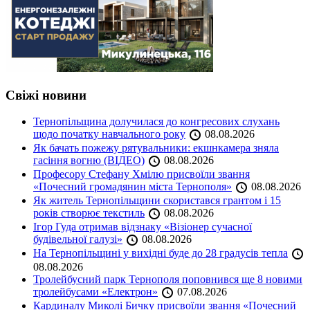
Свіжі новини
Тернопільщина долучилася до конгресових слухань
щодо початку навчального року
08.08.2026
Як бачать пожежу рятувальники: екшнкамера зняла
гасіння вогню (ВІДЕО)
08.08.2026
Професору Стефану Хмілю присвоїли звання
«Почесний громадянин міста Тернополя»
08.08.2026
Як житель Тернопільщини скористався грантом і 15
років створює текстиль
08.08.2026
Ігор Гуда отримав відзнаку «Візіонер сучасної
будівельної галузі»
08.08.2026
На Тернопільщині у вихідні буде до 28 градусів тепла
08.08.2026
Тролейбусний парк Тернополя поповнився ще 8 новими
тролейбусами «Електрон»
07.08.2026
Кардиналу Миколі Бичку присвоїли звання «Почесний