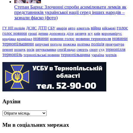
Степан Барна: Злочинні спроби асимілювати лемків як
представників української нації серед інших народів –
зазнали фіаско (фото)
голос
війна
ДТП
ГУ НП поліція
ДСНС
СБУ
аварія
авто
алкоголь
військові
голос новини
зсу
гроші
дитина
допомога
діти
загинув
київ
коронавірус
новини
новини тернополя
новини
новини голос
кримінал
крадіжка
тернопільщини
поліція
патрульні
погода
пожежа
політика
прокуратура
тернопілля
суд
ремонт
розшук
росія
рятувальники
сергій надал
смерть
спорт
тернопіль
тернопільщина
україна
тернопільські новини
чортків
Архіви
Архіви
Ми в соціальних мережах