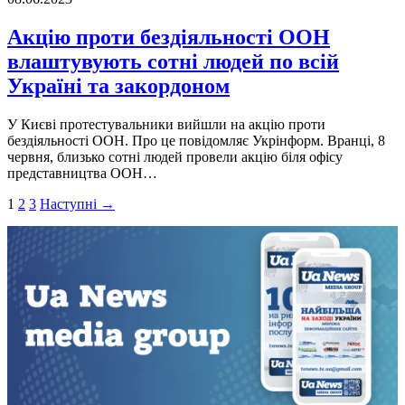
Акцію проти бездіяльності ООН
влаштувують сотні людей по всій
Україні та закордоном
У Києвi протестувальники вийшли на акцiю проти
бездiяльностi ООН. Про це повiдомляє Укрiнформ. Вранцi, 8
червня, близько сотнi людей провели акцiю бiля офiсу
представництва ООН…
Пагінація
1
2
3
Наступні →
записів