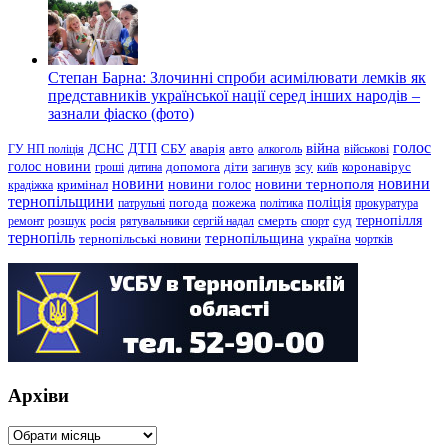
Степан Барна: Злочинні спроби асимілювати лемків як
представників української нації серед інших народів –
зазнали фіаско (фото)
голос
війна
ДТП
ГУ НП поліція
ДСНС
СБУ
аварія
авто
алкоголь
військові
голос новини
зсу
гроші
дитина
допомога
діти
загинув
київ
коронавірус
новини
новини тернополя
новини
новини голос
кримінал
крадіжка
тернопільщини
поліція
патрульні
погода
пожежа
політика
прокуратура
тернопілля
суд
ремонт
розшук
росія
рятувальники
сергій надал
смерть
спорт
тернопіль
тернопільщина
україна
тернопільські новини
чортків
Архіви
Архіви