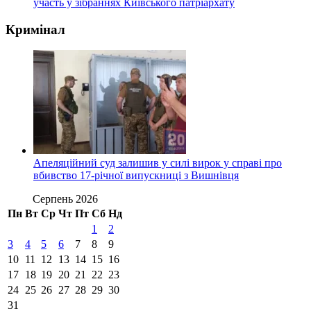
участь у зібраннях Київського патріархату
Кримінал
Апеляційний суд залишив у силі вирок у справі про
вбивство 17-річної випускниці з Вишнівця
Серпень 2026
Пн
Вт
Ср
Чт
Пт
Сб
Нд
1
2
3
4
5
6
7
8
9
10
11
12
13
14
15
16
17
18
19
20
21
22
23
24
25
26
27
28
29
30
31