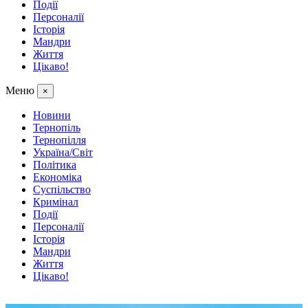
Події
Персоналії
Історія
Мандри
Життя
Цікаво!
Меню
×
Новини
Тернопіль
Тернопілля
Україна/Світ
Політика
Економіка
Суспільство
Кримінал
Події
Персоналії
Історія
Мандри
Життя
Цікаво!