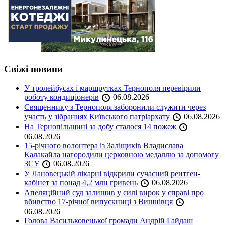
Свіжі новини
У тролейбусах і маршрутках Тернополя перевірили
роботу кондиціонерів
06.08.2026
Священнику з Тернополя заборонили служити через
участь у зібраннях Київського патріархату
06.08.2026
На Тернопільщині за добу сталося 14 пожеж
06.08.2026
15-річного волонтера із Заліщиків Владислава
Калакайла нагородили церковною медаллю за допомогу
ЗСУ
06.08.2026
У Лановецькій лікарні відкрили сучасний рентген-
кабінет за понад 4,2 млн гривень
06.08.2026
Апеляційний суд залишив у силі вирок у справі про
вбивство 17-річної випускниці з Вишнівця
06.08.2026
Голова Васильковецької громади Андрій Гайдаш