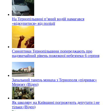
На Тернопільщині п’яний водій намагався
«відкупитися» від поліції
Синоптики Тернопільщини попереджають про
надзвичайний рівень пожежної небезпеки 6 серпня
Запальний танець монаха з Тернополя «підриває»
Мережу (Відео)
Як школяру на Київщині погрожують депутати і не
тільки (Відео)