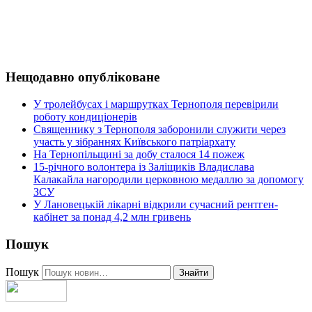
Нещодавно опубліковане
У тролейбусах і маршрутках Тернополя перевірили
роботу кондиціонерів
Священнику з Тернополя заборонили служити через
участь у зібраннях Київського патріархату
На Тернопільщині за добу сталося 14 пожеж
15-річного волонтера із Заліщиків Владислава
Калакайла нагородили церковною медаллю за допомогу
ЗСУ
У Лановецькій лікарні відкрили сучасний рентген-
кабінет за понад 4,2 млн гривень
Пошук
Пошук
Знайти