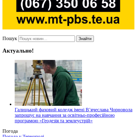
Пошук
Знайти
Актуально!
Галицький фаховий коледж імені В’ячеслава Чорновола
запрошує на навчання за освітньо-професійною
програмою «Геодезія та землеустрій»
Погода
Погода у
Тернополі