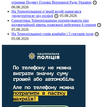
отримав Подяку Голови Верховної Ради України
06.08.2026
На Тернопільщині п’яний водій намагався
«відкупитися» від поліції
05.08.2026
Синоптики Тернопільщини попереджають про
надзвичайний рівень пожежної небезпеки 6 серпня
05.08.2026
На Тернопільщині горів комбайн і 5 гектарів поля
05.08.2026