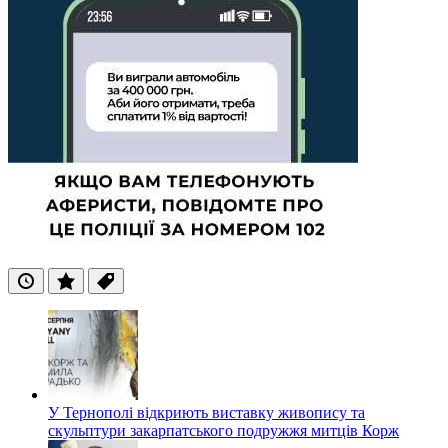
Останні
Популярні
Теги
У Тернополі відкриють виставку живопису та
скульптури закарпатського подружжя митців Корж