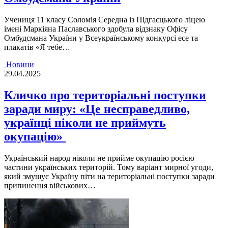
Учениця 11 класу Соломія Середна із Підгаєцького ліцею
імені Маркіяна Паславського здобула відзнаку Офісу
Омбудсмана України у Всеукраїнському конкурсі есе та
плакатів «Я тебе…
Новини
29.04.2025
Кличко про територіальні поступки
заради миру: «Це несправедливо,
українці ніколи не приймуть
окупацію»
Український народ ніколи не прийме окупацію росією
частини українських територій. Тому варіант мирної угоди,
який змушує Україну піти на територіальні поступки заради
припинення військових…