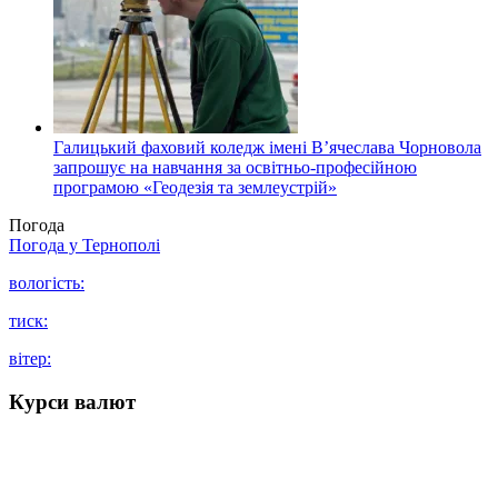
Галицький фаховий коледж імені В’ячеслава Чорновола
запрошує на навчання за освітньо-професійною
програмою «Геодезія та землеустрій»
Погода
Погода у
Тернополі
вологість:
тиск:
вітер:
Курси валют