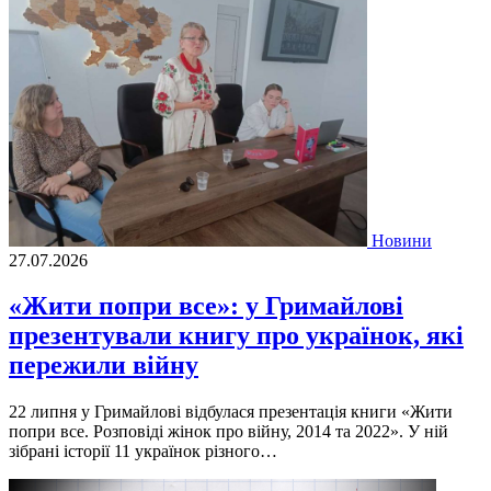
Новини
27.07.2026
«Жити попри все»: у Гримайлові
презентували книгу про українок, які
пережили війну
22 липня у Гримайлові відбулася презентація книги «Жити
попри все. Розповіді жінок про війну, 2014 та 2022». У ній
зібрані історії 11 українок різного…