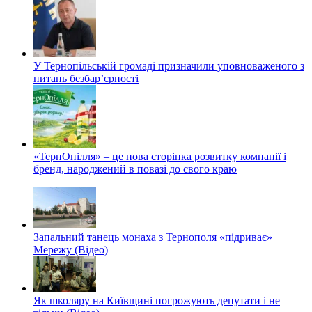
У Тернопільській громаді призначили уповноваженого з
питань безбар’єрності
«ТернОпілля» – це нова сторінка розвитку компанії і
бренд, народжений в повазі до свого краю
Запальний танець монаха з Тернополя «підриває»
Мережу (Відео)
Як школяру на Київщині погрожують депутати і не