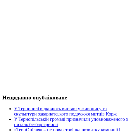
Нещодавно опубліковане
У Тернополі відкриють виставку живопису та
скульптури закарпатського подружжя митців Корж
У Тернопільській громаді призначили уповноваженого з
питань безбар’єрності
«ТернОпілля» – це нова сторінка розвитку компанії і