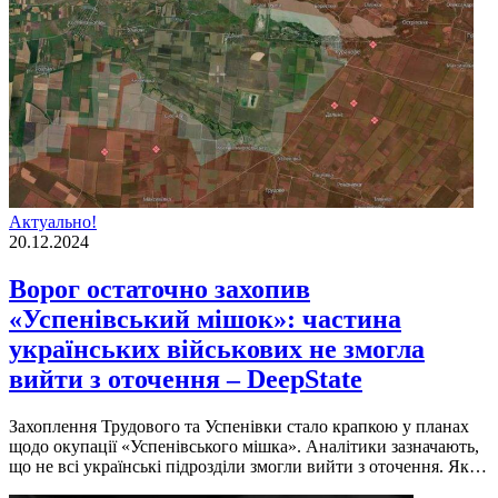
Актуально!
20.12.2024
Ворог остаточно захопив
«Успенівський мішок»: частина
українських військових не змогла
вийти з оточення – DeepState
Захоплення Трудового та Успенівки стало крапкою у планах
щодо окупації «Успенівського мішка». Аналітики зазначають,
що не всі українські підрозділи змогли вийти з оточення. Як…