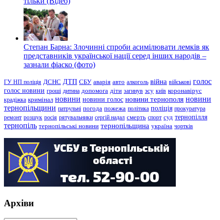
тільки (Відео)
Степан Барна: Злочинні спроби асимілювати лемків як
представників української нації серед інших народів –
зазнали фіаско (фото)
голос
війна
ДТП
ГУ НП поліція
ДСНС
СБУ
аварія
авто
алкоголь
військові
голос новини
зсу
гроші
дитина
допомога
діти
загинув
київ
коронавірус
новини
новини тернополя
новини
новини голос
кримінал
крадіжка
тернопільщини
поліція
патрульні
погода
пожежа
політика
прокуратура
тернопілля
суд
ремонт
розшук
росія
рятувальники
сергій надал
смерть
спорт
тернопіль
тернопільщина
україна
тернопільські новини
чортків
Архіви