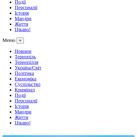
Події
Персоналії
Історія
Мандри
Життя
Цікаво!
Меню
×
Новини
Тернопіль
Тернопілля
Україна/Світ
Політика
Економіка
Суспільство
Кримінал
Події
Персоналії
Історія
Мандри
Життя
Цікаво!