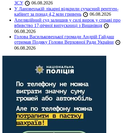
ЗСУ
06.08.2026
У Лановецькій лікарні відкрили сучасний рентген-
кабінет за понад 4,2 млн гривень
06.08.2026
Апеляційний суд залишив у силі вирок у справі про
вбивство 17-річної випускниці з Вишнівця
06.08.2026
Голова Васильковецької громади Андрій Гайдаш
отримав Подяку Голови Верховної Ради України
06.08.2026