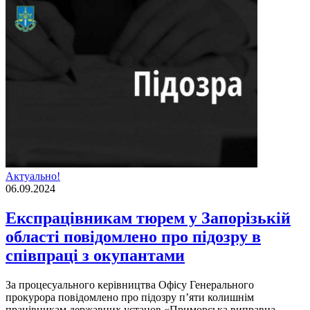
Актуально!
06.09.2024
Експрацівникам тюрем у Запорізькій
області повідомлено про підозру в
співпраці з окупантами
За процесуального керівництва Офісу Генерального
прокурора повідомлено про підозру п’яти колишнім
працівникам державних установ «Приморська виправна