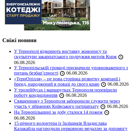
Свіжі новини
У Тернополі відкриють виставку живопису та
скульптури закарпатського подружжя митців Корж
06.08.2026
У Тернопільській громаді призначили уповноваженого з
питань безбар’єрності
06.08.2026
«ТернОпілля» – це нова сторінка розвитку компанії і
бренд, народжений в повазі до свого краю
06.08.2026
У тролейбусах і маршрутках Тернополя перевірили
роботу кондиціонерів
06.08.2026
Священнику з Тернополя заборонили служити через
участь у зібраннях Київського патріархату
06.08.2026
На Тернопільщині за добу сталося 14 пожеж
06.08.2026
15-річного волонтера із Заліщиків Владислава
Калакайла нагородили церковною медаллю за допомогу