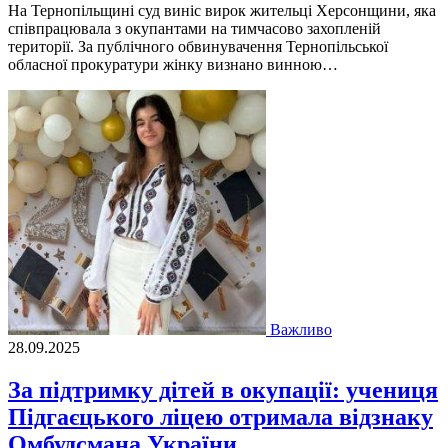
На Тернопільщині суд виніс вирок жительці Херсонщини, яка
співпрацювала з окупантами на тимчасово захопленій
території. За публічного обвинувачення Тернопільської
обласної прокуратури жінку визнано винною…
Важливо
28.09.2025
За підтримку дітей в окупації: учениця
Підгаєцького ліцею отримала відзнаку
Омбудсмана України