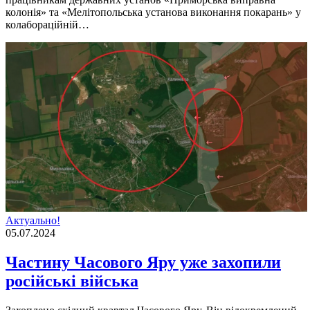
колонія» та «Мелітопольська установа виконання покарань» у
колабораційній…
Актуально!
05.07.2024
Частину Часового Яру уже захопили
російські війська