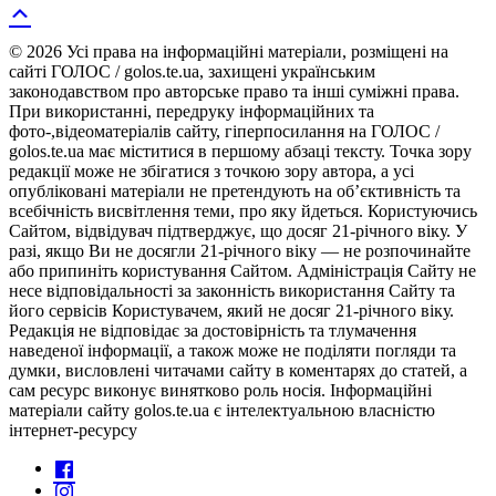
© 2026 Усі права на інформаційні матеріали, розміщені на
сайті ГОЛОС / golos.te.ua, захищені українським
законодавством про авторське право та інші суміжні права.
При використанні, передруку інформаційних та
фото-,відеоматеріалів сайту, гіперпосилання на ГОЛОС /
golos.te.ua має міститися в першому абзаці тексту. Точка зору
редакції може не збігатися з точкою зору автора, а усі
опубліковані матеріали не претендують на об’єктивність та
всебічність висвітлення теми, про яку йдеться. Користуючись
Сайтом, відвідувач підтверджує, що досяг 21-річного віку. У
разі, якщо Ви не досягли 21-річного віку — не розпочинайте
або припиніть користування Сайтом. Адміністрація Сайту не
несе відповідальності за законність використання Сайту та
його сервісів Користувачем, який не досяг 21-річного віку.
Редакція не відповідає за достовірність та тлумачення
наведеної інформації, а також може не поділяти погляди та
думки, висловлені читачами сайту в коментарях до статей, а
сам ресурс виконує винятково роль носія. Інформаційні
матеріали сайту golos.te.ua є інтелектуальною власністю
інтернет-ресурсу