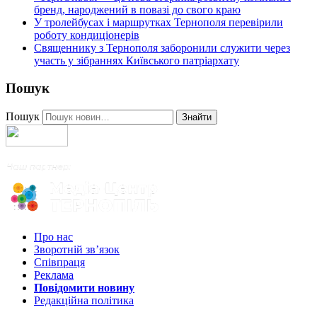
бренд, народжений в повазі до свого краю
У тролейбусах і маршрутках Тернополя перевірили
роботу кондиціонерів
Священнику з Тернополя заборонили служити через
участь у зібраннях Київського патріархату
Пошук
Пошук
Знайти
Про нас
Зворотній зв’язок
Співпраця
Реклама
Повідомити новину
Редакційна політика