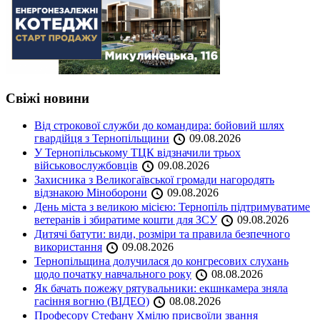
Свіжі новини
Від строкової служби до командира: бойовий шлях
гвардійця з Тернопільщини
09.08.2026
У Тернопільському ТЦК відзначили трьох
військовослужбовців
09.08.2026
Захисника з Великогаївської громади нагородять
відзнакою Міноборони
09.08.2026
День міста з великою місією: Тернопіль підтримуватиме
ветеранів і збиратиме кошти для ЗСУ
09.08.2026
Дитячі батути: види, розміри та правила безпечного
використання
09.08.2026
Тернопільщина долучилася до конгресових слухань
щодо початку навчального року
08.08.2026
Як бачать пожежу рятувальники: екшнкамера зняла
гасіння вогню (ВІДЕО)
08.08.2026
Професору Стефану Хмілю присвоїли звання