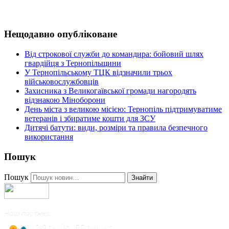
Нещодавно опубліковане
Від строкової служби до командира: бойовий шлях
гвардійця з Тернопільщини
У Тернопільському ТЦК відзначили трьох
військовослужбовців
Захисника з Великогаївської громади нагородять
відзнакою Міноборони
День міста з великою місією: Тернопіль підтримуватиме
ветеранів і збиратиме кошти для ЗСУ
Дитячі батути: види, розміри та правила безпечного
використання
Пошук
Пошук
Знайти