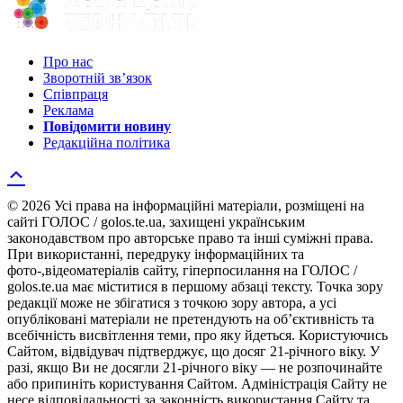
Про нас
Зворотній зв’язок
Співпраця
Реклама
Повідомити новину
Редакційна політика
© 2026 Усі права на інформаційні матеріали, розміщені на
сайті ГОЛОС / golos.te.ua, захищені українським
законодавством про авторське право та інші суміжні права.
При використанні, передруку інформаційних та
фото-,відеоматеріалів сайту, гіперпосилання на ГОЛОС /
golos.te.ua має міститися в першому абзаці тексту. Точка зору
редакції може не збігатися з точкою зору автора, а усі
опубліковані матеріали не претендують на об’єктивність та
всебічність висвітлення теми, про яку йдеться. Користуючись
Сайтом, відвідувач підтверджує, що досяг 21-річного віку. У
разі, якщо Ви не досягли 21-річного віку — не розпочинайте
або припиніть користування Сайтом. Адміністрація Сайту не
несе відповідальності за законність використання Сайту та