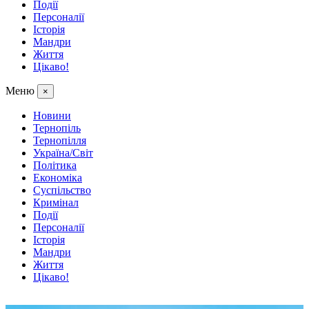
Події
Персоналії
Історія
Мандри
Життя
Цікаво!
Меню
×
Новини
Тернопіль
Тернопілля
Україна/Світ
Політика
Економіка
Суспільство
Кримінал
Події
Персоналії
Історія
Мандри
Життя
Цікаво!