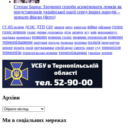
Степан Барна: Злочинні спроби асимілювати лемків як
представників української нації серед інших народів –
зазнали фіаско (фото)
голос
війна
ДТП
ГУ НП поліція
ДСНС
СБУ
аварія
авто
алкоголь
військові
голос новини
зсу
гроші
дитина
допомога
діти
загинув
київ
коронавірус
новини
новини тернополя
новини
новини голос
кримінал
крадіжка
тернопільщини
поліція
патрульні
погода
пожежа
політика
прокуратура
тернопілля
суд
ремонт
розшук
росія
рятувальники
сергій надал
смерть
спорт
тернопіль
тернопільщина
україна
тернопільські новини
чортків
Архіви
Архіви
Ми в соціальних мережах