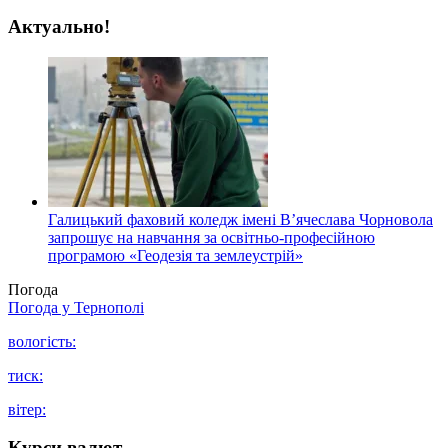
Актуально!
Галицький фаховий коледж імені В’ячеслава Чорновола
запрошує на навчання за освітньо-професійною
програмою «Геодезія та землеустрій»
Погода
Погода у
Тернополі
вологість:
тиск:
вітер:
Курси валют