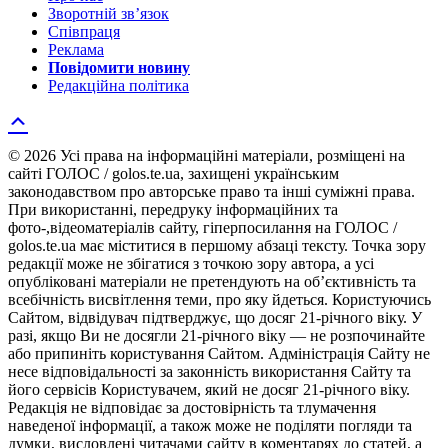
Зворотній зв’язок
Співпраця
Реклама
Повідомити новину
Редакційна політика
© 2026 Усі права на інформаційні матеріали, розміщені на
сайті ГОЛОС / golos.te.ua, захищені українським
законодавством про авторське право та інші суміжні права.
При використанні, передруку інформаційних та
фото-,відеоматеріалів сайту, гіперпосилання на ГОЛОС /
golos.te.ua має міститися в першому абзаці тексту. Точка зору
редакції може не збігатися з точкою зору автора, а усі
опубліковані матеріали не претендують на об’єктивність та
всебічність висвітлення теми, про яку йдеться. Користуючись
Сайтом, відвідувач підтверджує, що досяг 21-річного віку. У
разі, якщо Ви не досягли 21-річного віку — не розпочинайте
або припиніть користування Сайтом. Адміністрація Сайту не
несе відповідальності за законність використання Сайту та
його сервісів Користувачем, який не досяг 21-річного віку.
Редакція не відповідає за достовірність та тлумачення
наведеної інформації, а також може не поділяти погляди та
думки, висловлені читачами сайту в коментарях до статей, а