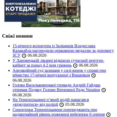
Свіжі новини
15-річного волонтера із Заліщиків Владислава
Калакайла нагородили церковною медаллю за допомогу
ЗСУ
06.08.2026
У Лановецькій лікарні відкрили сучасний рентген-
кабінет за понад 4,2 млн гривень
06.08.2026
Апеляційний суд залишив у силі вирок у справі про
вбивство 17-річної випускниці з Вишнівця
06.08.2026
Голова Васильковецької громади Андрій Гайдаш
отримав Подяку Голови Верховної Ради України
06.08.2026
На Тернопільщині п’яний водій намагався
«відкупитися» від поліції
05.08.2026
Синоптики Тернопільщини попереджають про
надзвичайний рівень пожежної небезпеки 6 серпня