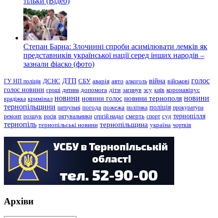
тільки (Відео)
Степан Барна: Злочинні спроби асимілювати лемків як
представників української нації серед інших народів –
зазнали фіаско (фото)
голос
війна
ДТП
ГУ НП поліція
ДСНС
СБУ
аварія
авто
алкоголь
військові
голос новини
зсу
гроші
дитина
допомога
діти
загинув
київ
коронавірус
новини
новини тернополя
новини
новини голос
кримінал
крадіжка
тернопільщини
поліція
патрульні
погода
пожежа
політика
прокуратура
тернопілля
суд
ремонт
розшук
росія
рятувальники
сергій надал
смерть
спорт
тернопіль
тернопільщина
україна
тернопільські новини
чортків
Архіви