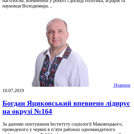
наголосив, впевнений у роботі і досвіді політика, аграрія та
науковця Володимира…
Новини
10.07.2019
Богдан Яциковський впевнено лідирує
на окрузі №164
За даними опитування Інституту соціології Маковецького,
проведеного у червні в п’яти районах одномандатного