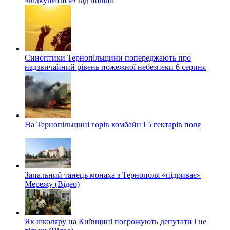
«відкупитися» від поліції
Синоптики Тернопільщини попереджають про
надзвичайний рівень пожежної небезпеки 6 серпня
На Тернопільщині горів комбайн і 5 гектарів поля
Запальний танець монаха з Тернополя «підриває»
Мережу (Відео)
Як школяру на Київщині погрожують депутати і не