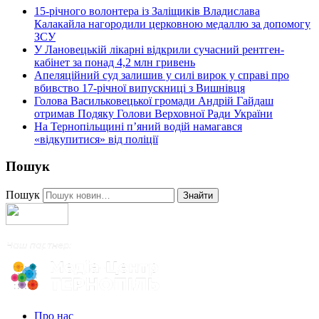
15-річного волонтера із Заліщиків Владислава
Калакайла нагородили церковною медаллю за допомогу
ЗСУ
У Лановецькій лікарні відкрили сучасний рентген-
кабінет за понад 4,2 млн гривень
Апеляційний суд залишив у силі вирок у справі про
вбивство 17-річної випускниці з Вишнівця
Голова Васильковецької громади Андрій Гайдаш
отримав Подяку Голови Верховної Ради України
На Тернопільщині п’яний водій намагався
«відкупитися» від поліції
Пошук
Пошук
Знайти
Про нас