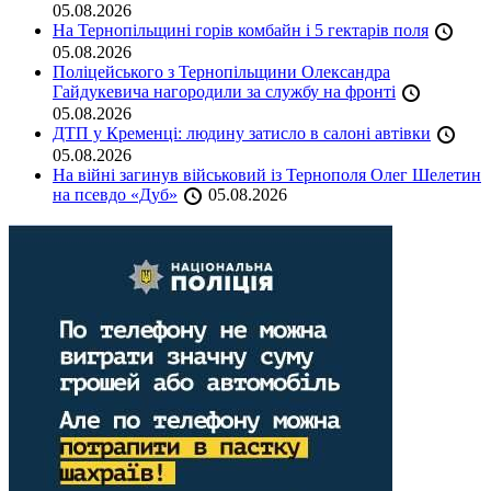
05.08.2026
На Тернопільщині горів комбайн і 5 гектарів поля
05.08.2026
Поліцейського з Тернопільщини Олександра
Гайдукевича нагородили за службу на фронті
05.08.2026
ДТП у Кременці: людину затисло в салоні автівки
05.08.2026
На війні загинув військовий із Тернополя Олег Шелетин
на псевдо «Дуб»
05.08.2026