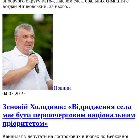
виборчого округу №164, лідером електоральних симпатій є
Богдан Яциковський. За нього…
Новини
04.07.2019
Зеновій Холоднюк: «Відродження села
має бути першочерговим національним
пріоритетом»
Кандидат у депутати на дострокових виборах до Верховної