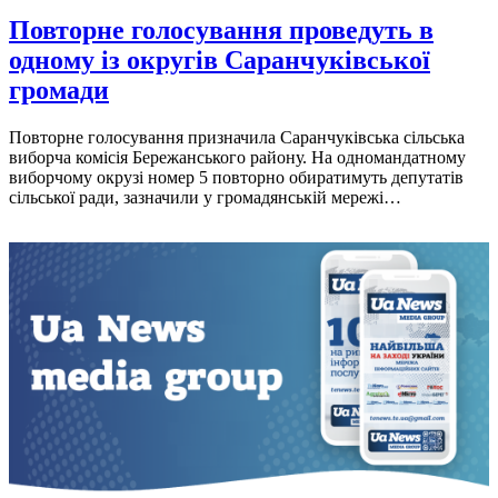
Повторне голосування проведуть в
одному із округів Саранчуківської
громади
Повторне голосування призначила Саранчуківська сільська
виборча комісія Бережанського району. На одномандатному
виборчому окрузі номер 5 повторно обиратимуть депутатів
сільської ради, зазначили у громадянській мережі…