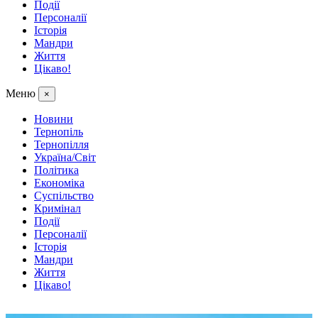
Події
Персоналії
Історія
Мандри
Життя
Цікаво!
Меню
×
Новини
Тернопіль
Тернопілля
Україна/Світ
Політика
Економіка
Суспільство
Кримінал
Події
Персоналії
Історія
Мандри
Життя
Цікаво!