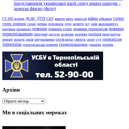
представників української нації серед інших народів –
зазнали фіаско (фото)
голос
війна
ДТП
ГУ НП поліція
ДСНС
СБУ
аварія
авто
алкоголь
військові
голос новини
зсу
гроші
дитина
допомога
діти
загинув
київ
коронавірус
новини
новини тернополя
новини
новини голос
кримінал
крадіжка
тернопільщини
поліція
патрульні
погода
пожежа
політика
прокуратура
тернопілля
суд
ремонт
розшук
росія
рятувальники
сергій надал
смерть
спорт
тернопіль
тернопільщина
україна
тернопільські новини
чортків
Архіви
Архіви
Ми в соціальних мережах