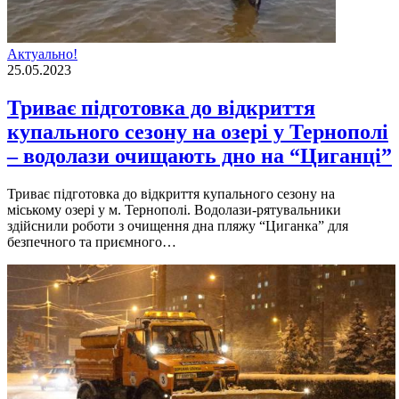
Актуально!
25.05.2023
Триває підготовка до відкриття
купального сезону на озері у Тернополі
– водолази очищають дно на “Циганці”
Триває пiдготовка до вiдкриття купального сезону на
мiському озерi у м. Тернополi. Водолази-рятувальники
здiйснили роботи з очищення дна пляжу “Циганка” для
безпечного та приємного…