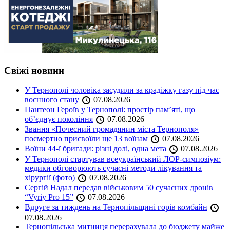
Свіжі новини
У Тернополі чоловіка засудили за крадіжку газу під час
воєнного стану
07.08.2026
Пантеон Героїв у Тернополі: простір пам’яті, що
об’єднує покоління
07.08.2026
Звання «Почесний громадянин міста Тернополя»
посмертно присвоїли ще 13 воїнам
07.08.2026
Воїни 44-ї бригади: різні долі, одна мета
07.08.2026
У Тернополі стартував всеукраїнський ЛОР-симпозіум:
медики обговорюють сучасні методи лікування та
хірургії (фото)
07.08.2026
Сергій Надал передав військовим 50 сучасних дронів
“Vyriy Pro 15”
07.08.2026
Вдруге за тиждень на Тернопільщині горів комбайн
07.08.2026
Тернопільська митниця перерахувала до бюджету майже