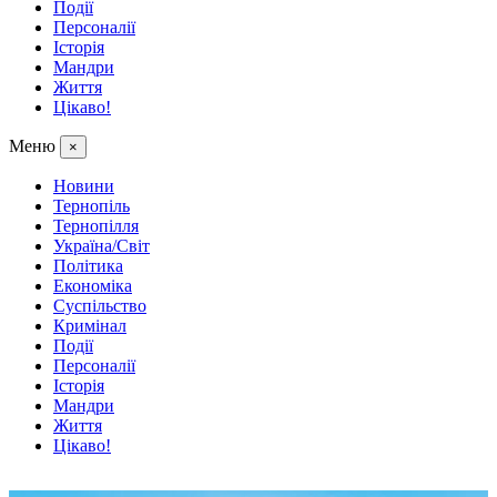
Події
Персоналії
Історія
Мандри
Життя
Цікаво!
Меню
×
Новини
Тернопіль
Тернопілля
Україна/Світ
Політика
Економіка
Суспільство
Кримінал
Події
Персоналії
Історія
Мандри
Життя
Цікаво!