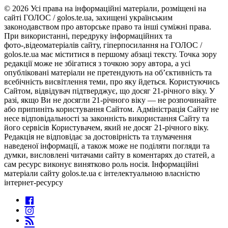
© 2026 Усі права на інформаційні матеріали, розміщені на
сайті ГОЛОС / golos.te.ua, захищені українським
законодавством про авторське право та інші суміжні права.
При використанні, передруку інформаційних та
фото-,відеоматеріалів сайту, гіперпосилання на ГОЛОС /
golos.te.ua має міститися в першому абзаці тексту. Точка зору
редакції може не збігатися з точкою зору автора, а усі
опубліковані матеріали не претендують на об’єктивність та
всебічність висвітлення теми, про яку йдеться. Користуючись
Сайтом, відвідувач підтверджує, що досяг 21-річного віку. У
разі, якщо Ви не досягли 21-річного віку — не розпочинайте
або припиніть користування Сайтом. Адміністрація Сайту не
несе відповідальності за законність використання Сайту та
його сервісів Користувачем, який не досяг 21-річного віку.
Редакція не відповідає за достовірність та тлумачення
наведеної інформації, а також може не поділяти погляди та
думки, висловлені читачами сайту в коментарях до статей, а
сам ресурс виконує винятково роль носія. Інформаційні
матеріали сайту golos.te.ua є інтелектуальною власністю
інтернет-ресурсу