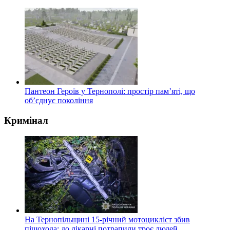
Пантеон Героїв у Тернополі: простір пам’яті, що
об’єднує покоління
Кримінал
На Тернопільщині 15-річний мотоцикліст збив
пішохода: до лікарні потрапили троє людей