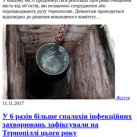
У нашому місті продовжується реалізації програма очищення
міста від об’єктів, які незаконно спорудженні або
перешкоджають руху тернополян. Демонтаж проводиться
відповідно до рішення виконавчого комітету…
Життя
11.11.2017
У 6 разів більше спалахів інфекційних
захворювань зафіксували на
Тернопіллі цього року