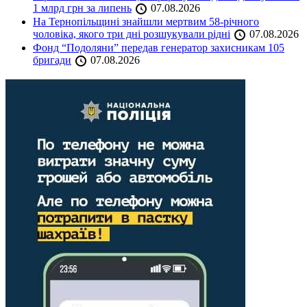
1 млрд грн за липень
07.08.2026
На Тернопільщині знайшли мертвим 58-річного
чоловіка, якого три дні розшукували рідні
07.08.2026
Фонд “Подоляни” передав генератор захисникам 105
бригади
07.08.2026