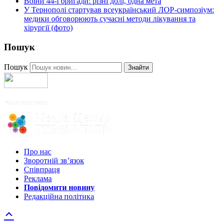
Воїни 44-ї бригади: різні долі, одна мета
У Тернополі стартував всеукраїнський ЛОР-симпозіум:
медики обговорюють сучасні методи лікування та
хірургії (фото)
Пошук
Пошук
Знайти
Про нас
Зворотній зв’язок
Співпраця
Реклама
Повідомити новину
Редакційна політика