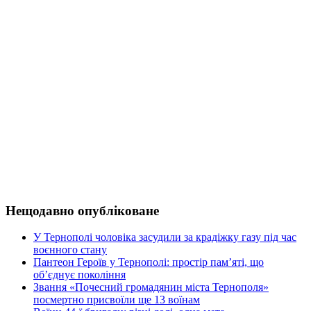
Нещодавно опубліковане
У Тернополі чоловіка засудили за крадіжку газу під час
воєнного стану
Пантеон Героїв у Тернополі: простір пам’яті, що
об’єднує покоління
Звання «Почесний громадянин міста Тернополя»
посмертно присвоїли ще 13 воїнам