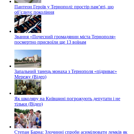
Пантеон Героїв у Тернополі: простір пам’яті, що
об’єднує покоління
Звання «Почесний громадянин міста Тернополя»
посмертно присвоїли ще 13 воїнам
Запальний танець монаха з Тернополя «підриває»
Мережу (Відео)
Як школяру на Київщині погрожують депутати і не
тільки (Відео)
Степан Барна: Злочинні спроби асимілювати лемків як