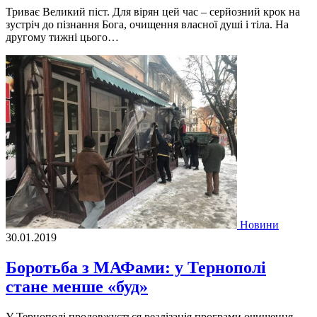
Триває Великий піст. Для вірян цей час – серйозний крок на
зустріч до пізнання Бога, очищення власної душі і тіла. На
другому тижні цього…
Новини
30.01.2019
Боротьба з МАФами: у Тернополі
стане менше «буд»
У Тернополі продовжується реалізація програми очищення