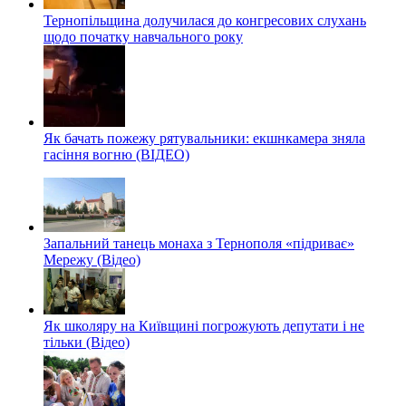
Тернопільщина долучилася до конгресових слухань
щодо початку навчального року
Як бачать пожежу рятувальники: екшнкамера зняла
гасіння вогню (ВІДЕО)
Запальний танець монаха з Тернополя «підриває»
Мережу (Відео)
Як школяру на Київщині погрожують депутати і не
тільки (Відео)