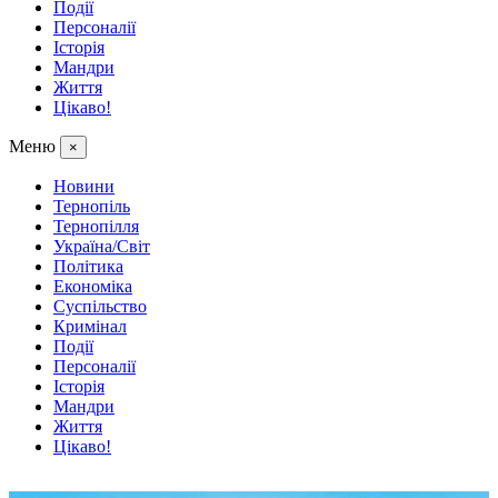
Події
Персоналії
Історія
Мандри
Життя
Цікаво!
Меню
×
Новини
Тернопіль
Тернопілля
Україна/Світ
Політика
Економіка
Суспільство
Кримінал
Події
Персоналії
Історія
Мандри
Життя
Цікаво!