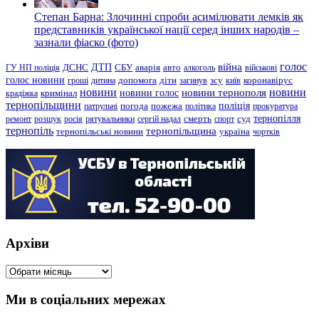
Степан Барна: Злочинні спроби асимілювати лемків як
представників української нації серед інших народів –
зазнали фіаско (фото)
голос
війна
ДТП
ГУ НП поліція
ДСНС
СБУ
аварія
авто
алкоголь
військові
голос новини
зсу
гроші
дитина
допомога
діти
загинув
київ
коронавірус
новини
новини тернополя
новини
новини голос
кримінал
крадіжка
тернопільщини
поліція
патрульні
погода
пожежа
політика
прокуратура
тернопілля
суд
ремонт
розшук
росія
рятувальники
сергій надал
смерть
спорт
тернопіль
тернопільщина
україна
тернопільські новини
чортків
Архіви
Архіви
Ми в соціальних мережах