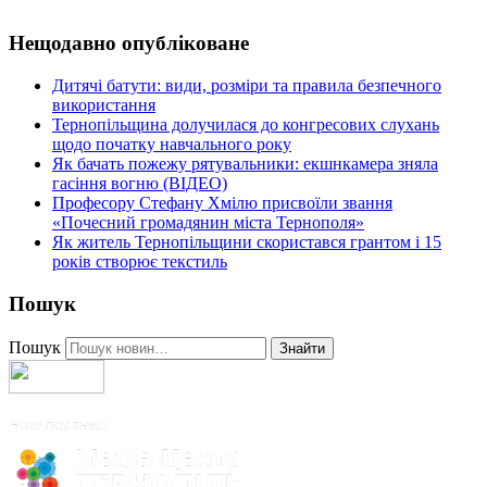
Нещодавно опубліковане
Дитячі батути: види, розміри та правила безпечного
використання
Тернопільщина долучилася до конгресових слухань
щодо початку навчального року
Як бачать пожежу рятувальники: екшнкамера зняла
гасіння вогню (ВІДЕО)
Професору Стефану Хмілю присвоїли звання
«Почесний громадянин міста Тернополя»
Як житель Тернопільщини скористався грантом і 15
років створює текстиль
Пошук
Пошук
Знайти