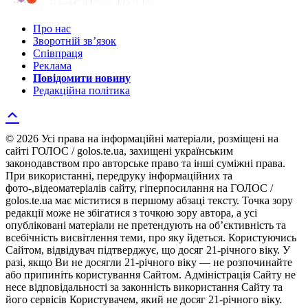
Про нас
Зворотній зв’язок
Співпраця
Реклама
Повідомити новину
Редакційна політика
© 2026 Усі права на інформаційні матеріали, розміщені на
сайті ГОЛОС / golos.te.ua, захищені українським
законодавством про авторське право та інші суміжні права.
При використанні, передруку інформаційних та
фото-,відеоматеріалів сайту, гіперпосилання на ГОЛОС /
golos.te.ua має міститися в першому абзаці тексту. Точка зору
редакції може не збігатися з точкою зору автора, а усі
опубліковані матеріали не претендують на об’єктивність та
всебічність висвітлення теми, про яку йдеться. Користуючись
Сайтом, відвідувач підтверджує, що досяг 21-річного віку. У
разі, якщо Ви не досягли 21-річного віку — не розпочинайте
або припиніть користування Сайтом. Адміністрація Сайту не
несе відповідальності за законність використання Сайту та
його сервісів Користувачем, який не досяг 21-річного віку.