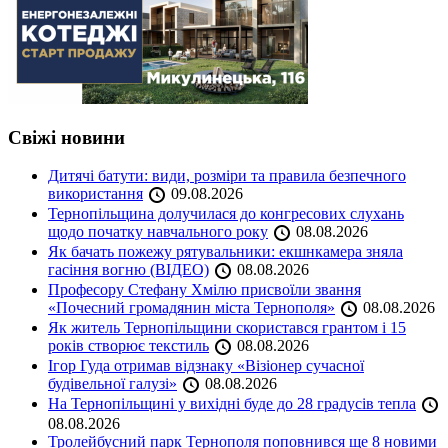
Свіжі новини
Дитячі батути: види, розміри та правила безпечного
використання
09.08.2026
Тернопільщина долучилася до конгресових слухань
щодо початку навчального року
08.08.2026
Як бачать пожежу рятувальники: екшнкамера зняла
гасіння вогню (ВІДЕО)
08.08.2026
Професору Стефану Хмілю присвоїли звання
«Почесний громадянин міста Тернополя»
08.08.2026
Як житель Тернопільщини скористався грантом і 15
років створює текстиль
08.08.2026
Ігор Гуда отримав відзнаку «Візіонер сучасної
будівельної галузі»
08.08.2026
На Тернопільщині у вихідні буде до 28 градусів тепла
08.08.2026
Тролейбусний парк Тернополя поповнився ще 8 новими