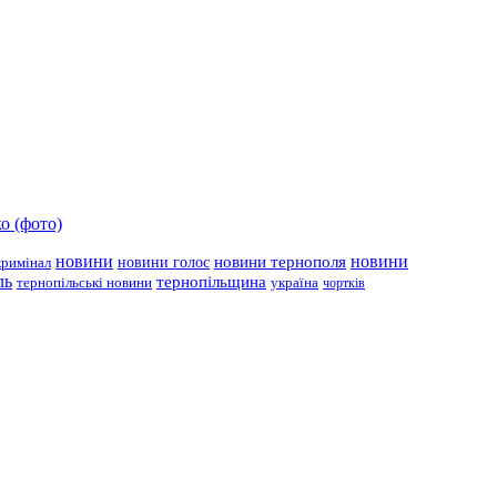
о (фото)
новини
новини тернополя
новини
новини голос
кримінал
ль
тернопільщина
україна
тернопільські новини
чортків