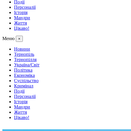
Події
Персоналії
Історія
Мандри
Життя
Цікаво!
Меню
×
Новини
Тернопіль
Тернопілля
Україна/Світ
Політика
Економіка
Суспільство
Кримінал
Події
Персоналії
Історія
Мандри
Життя
Цікаво!