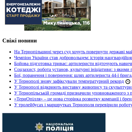
Свіжі новини
На Тернопільщині через суд хочуть повернути державі май
Чемпіон України став добровольцем: історія нацгвардійц
Бойова підготовка триває: артилеристи відточують навич
Соцзахист, робота установ, культурні ініціативи: з яким
Бої, поранення і повернення: шлях артилериста 44-ї бриг
У Тернополі знову зафіксували температурний рекорд
У Тернополі відкриють виставку живопису та скульптур
У Тернопільській громаді призначили уповноваженого з п
«ТернОпілля» – це нова сторінка розвитку компанії і бре
У тролейбусах і маршрутках Тернополя перевірили робот