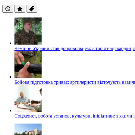
Останні
Популярні
Теги
Чемпіон України став добровольцем: історія нацгвардійц
Бойова підготовка триває: артилеристи відточують навич
Соцзахист, робота установ, культурні ініціативи: з яким