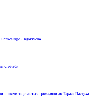
я Олександра Євдокімова
ки стрільби
и питаннями звертаються громадяни до Тараса Пастуха