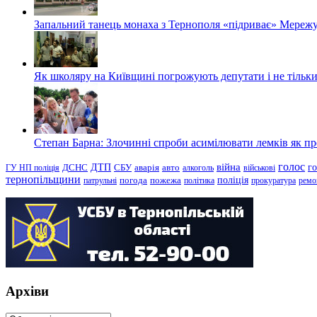
Запальний танець монаха з Тернополя «підриває» Мережу
Як школяру на Київщині погрожують депутати і не тільки
Степан Барна: Злочинні спроби асимілювати лемків як пред
голос
війна
г
ДТП
ГУ НП поліція
ДСНС
СБУ
аварія
авто
алкоголь
військові
тернопільщини
поліція
патрульні
погода
пожежа
політика
прокуратура
ремо
Архіви