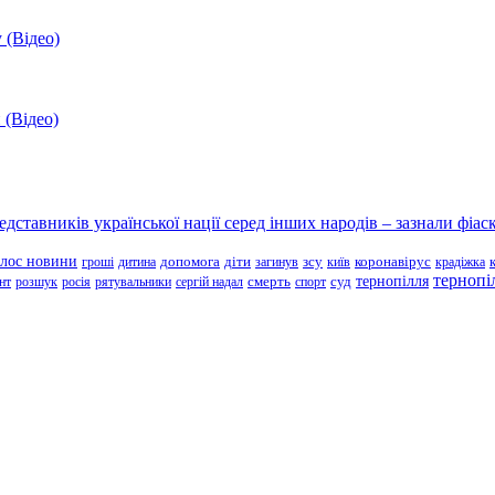
 (Відео)
 (Відео)
ставників української нації серед інших народів – зазнали фіаск
олос новини
зсу
гроші
дитина
допомога
діти
загинув
київ
коронавірус
крадіжка
тернопі
тернопілля
суд
нт
розшук
росія
рятувальники
сергій надал
смерть
спорт