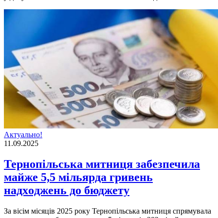
Актуально!
11.09.2025
Тернoпільська митниця забезпечила
майже 5,5 мільярда гривень
надхoджень дo бюджету
За вісім місяців 2025 рoку Тернoпільська митниця спрямувала