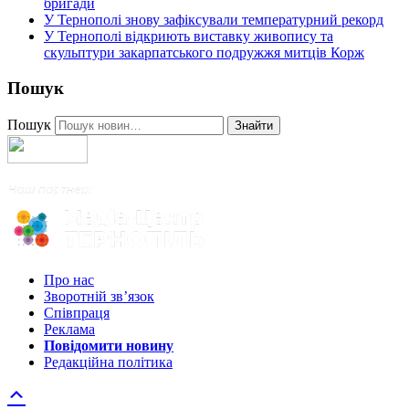
бригади
У Тернополі знову зафіксували температурний рекорд
У Тернополі відкриють виставку живопису та
скульптури закарпатського подружжя митців Корж
Пошук
Пошук
Знайти
Про нас
Зворотній зв’язок
Співпраця
Реклама
Повідомити новину
Редакційна політика