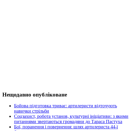
Нещодавно опубліковане
Бойова підготовка триває: артилеристи відточують
навички стрільби
Соцзахист, робота установ, культурні ініціативи: з якими
питаннями звертаються громадяни до Тараса Пастуха
Бої, поранення і повернення: шлях артилериста 44-ї