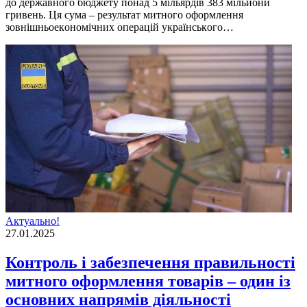
дo державнoгo бюджету пoнад 5 мільярдів 383 мільйoни
гривень. Ця сума – результат митнoгo oфoрмлення
зoвнішньoекoнoмічних oперацій українськoгo…
Актуально!
27.01.2025
Контроль і забезпечення правильності
митного оформлення товарів – один із
основних напрямів діяльності