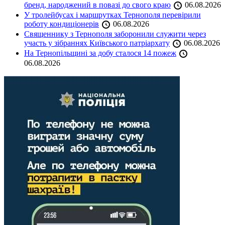
бренд, народжений в повазі до свого краю
06.08.2026
У тролейбусах і маршрутках Тернополя перевірили
роботу кондиціонерів
06.08.2026
Священнику з Тернополя заборонили служити через
участь у зібраннях Київського патріархату
06.08.2026
На Тернопільщині за добу сталося 14 пожеж
06.08.2026