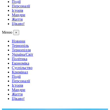
Події
Персоналії
Історія
Мандри
Життя
Цікаво!
Меню
×
Новини
Тернопіль
Тернопілля
Україна/Світ
Політика
Економіка
Суспільство
Кримінал
Події
Персоналії
Історія
Мандри
Життя
Цікаво!