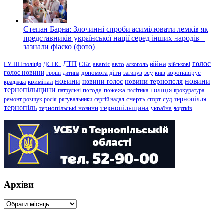
Степан Барна: Злочинні спроби асимілювати лемків як
представників української нації серед інших народів –
зазнали фіаско (фото)
голос
війна
ДТП
ГУ НП поліція
ДСНС
СБУ
аварія
авто
алкоголь
військові
голос новини
зсу
гроші
дитина
допомога
діти
загинув
київ
коронавірус
новини
новини тернополя
новини
новини голос
кримінал
крадіжка
тернопільщини
поліція
патрульні
погода
пожежа
політика
прокуратура
тернопілля
суд
ремонт
розшук
росія
рятувальники
сергій надал
смерть
спорт
тернопіль
тернопільщина
україна
тернопільські новини
чортків
Архіви
Архіви