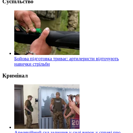
Суспільство
Бойова підготовка триває: артилеристи відточують
навички стрільби
Кримінал
Апеляційний суд залишив у силі вирок у справі про