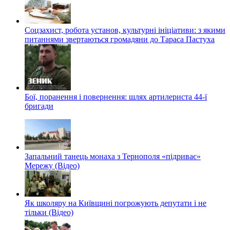
Соцзахист, робота установ, культурні ініціативи: з якими
питаннями звертаються громадяни до Тараса Пастуха
Бої, поранення і повернення: шлях артилериста 44-ї
бригади
Запальний танець монаха з Тернополя «підриває»
Мережу (Відео)
Як школяру на Київщині погрожують депутати і не
тільки (Відео)