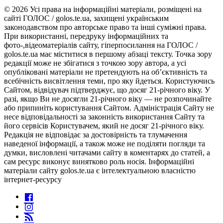
© 2026 Усі права на інформаційні матеріали, розміщені на
сайті ГОЛОС / golos.te.ua, захищені українським
законодавством про авторське право та інші суміжні права.
При використанні, передруку інформаційних та
фото-,відеоматеріалів сайту, гіперпосилання на ГОЛОС /
golos.te.ua має міститися в першому абзаці тексту. Точка зору
редакції може не збігатися з точкою зору автора, а усі
опубліковані матеріали не претендують на об’єктивність та
всебічність висвітлення теми, про яку йдеться. Користуючись
Сайтом, відвідувач підтверджує, що досяг 21-річного віку. У
разі, якщо Ви не досягли 21-річного віку — не розпочинайте
або припиніть користування Сайтом. Адміністрація Сайту не
несе відповідальності за законність використання Сайту та
його сервісів Користувачем, який не досяг 21-річного віку.
Редакція не відповідає за достовірність та тлумачення
наведеної інформації, а також може не поділяти погляди та
думки, висловлені читачами сайту в коментарях до статей, а
сам ресурс виконує винятково роль носія. Інформаційні
матеріали сайту golos.te.ua є інтелектуальною власністю
інтернет-ресурсу