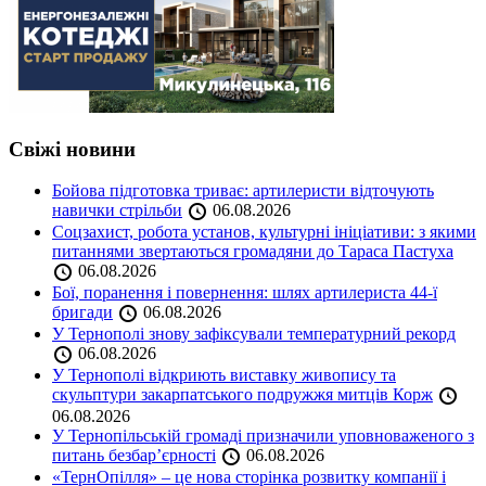
Свіжі новини
Бойова підготовка триває: артилеристи відточують
навички стрільби
06.08.2026
Соцзахист, робота установ, культурні ініціативи: з якими
питаннями звертаються громадяни до Тараса Пастуха
06.08.2026
Бої, поранення і повернення: шлях артилериста 44-ї
бригади
06.08.2026
У Тернополі знову зафіксували температурний рекорд
06.08.2026
У Тернополі відкриють виставку живопису та
скульптури закарпатського подружжя митців Корж
06.08.2026
У Тернопільській громаді призначили уповноваженого з
питань безбар’єрності
06.08.2026
«ТернОпілля» – це нова сторінка розвитку компанії і