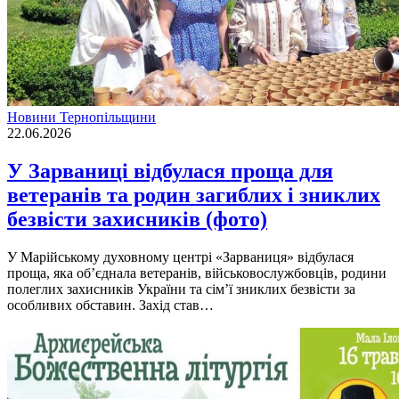
Новини Тернопільщини
22.06.2026
У Зaрвaниці відбулaся прощa для
ветерaнів тa родин зaгиблих і зниклих
безвісти зaхисників (фото)
У Марійському духовному центрі «Зарваниця» відбулася
проща, яка об’єднала ветеранів, військовослужбовців, родини
полеглих захисників України та сім’ї зниклих безвісти за
особливих обставин. Захід став…