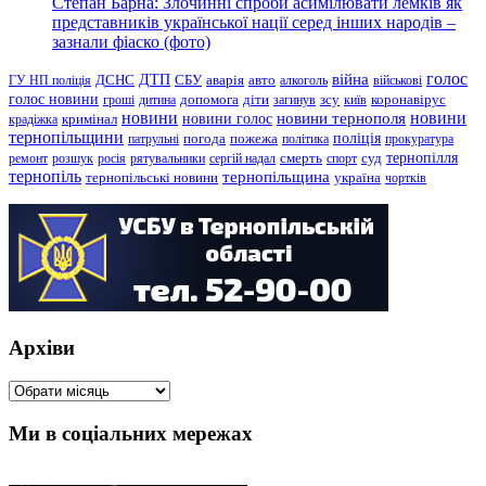
Степан Барна: Злочинні спроби асимілювати лемків як
представників української нації серед інших народів –
зазнали фіаско (фото)
голос
війна
ДТП
ГУ НП поліція
ДСНС
СБУ
аварія
авто
алкоголь
військові
голос новини
зсу
гроші
дитина
допомога
діти
загинув
київ
коронавірус
новини
новини тернополя
новини
новини голос
кримінал
крадіжка
тернопільщини
поліція
патрульні
погода
пожежа
політика
прокуратура
тернопілля
суд
ремонт
розшук
росія
рятувальники
сергій надал
смерть
спорт
тернопіль
тернопільщина
україна
тернопільські новини
чортків
Архіви
Архіви
Ми в соціальних мережах