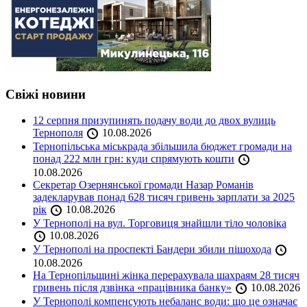
Свіжі новини
12 серпня призупинять подачу води до двох вулиць
Тернополя
10.08.2026
Тернопільська міськрада збільшила бюджет громади на
понад 222 млн грн: куди спрямують кошти
10.08.2026
Секретар Озернянської громади Назар Романів
задекларував понад 628 тисяч гривень зарплати за 2025
рік
10.08.2026
У Тернополі на вул. Торговиця знайшли тіло чоловіка
10.08.2026
У Тернополі на проспекті Бандери збили пішохода
10.08.2026
На Тернопільщині жінка перерахувала шахраям 28 тисяч
гривень після дзвінка «працівника банку»
10.08.2026
У Тернополі компенсують небаланс води: що це означає