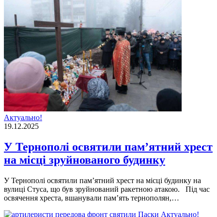
Актуально!
19.12.2025
У Тернополі освятили пам’ятний хрест
на місці зруйнованого будинку
У Тернополі освятили пам’ятний хрест на місці будинку на
вулиці Стуса, що був зруйнований ракетною атакою. Під час
освячення хреста, вшанували пам’ять тернополян,…
Актуально!