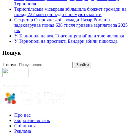
Тернополя
Тернопільська міськрада збільшила бюджет громади на
понад 222 млн грн: куди спрямують кошти
Секретар Озернянської громади Назар Романів
задекларував понад 628 тисяч гривень зарплати за 2025
рік
У Тернополі на вул. Торговиця знайшли тіло чоловіка
У Тернополі на проспекті Бандери збили пішохода
Пошук
Пошук
Знайти
Про нас
Зворотній зв’язок
Співпраця
Реклама