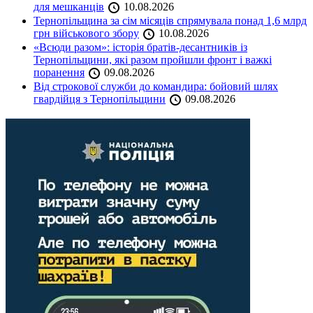
для мешканців
10.08.2026
Тернопільщина за сім місяців спрямувала понад 1,6 млрд
грн військового збору
10.08.2026
«Всюди разом»: історія братів-десантників із
Тернопільщини, які разом пройшли фронт і важкі
поранення
09.08.2026
Від строкової служби до командира: бойовий шлях
гвардійця з Тернопільщини
09.08.2026