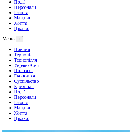
Події
Персоналії
Історія
Мандри
Життя
Цікаво!
Меню
×
Новини
Тернопіль
Тернопілля
Україна/Світ
Політика
Економіка
Суспільство
Кримінал
Події
Персоналії
Історія
Мандри
Життя
Цікаво!