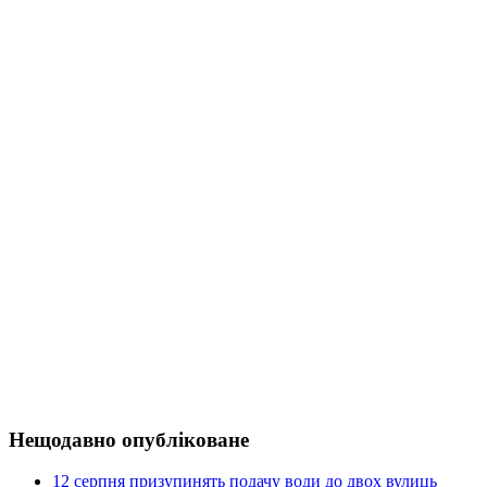
Нещодавно опубліковане
12 серпня призупинять подачу води до двох вулиць