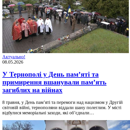
Актуально!
08.05.2026
У Тернополі у День пам’яті та
примирення вшанували пам’ять
загиблих на війнах
8 травня, у День пам’яті та перемоги над нацизмом у Другій
світовій війні, тернополяни віддали шану полеглим. У місті
відбулися меморіальні заходи, які об’єднали…