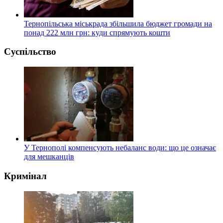
Тернопільська міськрада збільшила бюджет громади на
понад 222 млн грн: куди спрямують кошти
Суспільство
У Тернополі компенсують небаланс води: що це означає
для мешканців
Кримінал