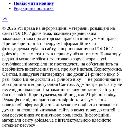
Повідомити новину
Редакційна політика
© 2026 Усі права на інформаційні матеріали, розміщені на
сайті ГОЛОС / golos.te.ua, захищені українським
законодавством про авторське право та інші суміжні права.
При використанні, передруку інформаційних та
фото-,відеоматеріалів сайту, гіперпосилання на ГОЛОС /
golos.te.ua має міститися в першому абзаці тексту. Точка зору
редакції може не збігатися з точкою зору автора, а усі
опубліковані матеріали не претендують на об’єктивність та
всебічність висвітлення теми, про яку йдеться. Користуючись
Сайтом, відвідувач підтверджує, що досяг 21-річного віку. У
разі, якщо Ви не досягли 21-річного віку — не розпочинайте
або припиніть користування Сайтом. Адміністрація Сайту не
несе відповідальності за законність використання Сайту та
його сервісів Користувачем, який не досяг 21-річного віку.
Редакція не відповідає за достовірність та тлумачення
наведеної інформації, а також може не поділяти погляди та
думки, висловлені читачами сайту в коментарях до статей, а
сам ресурс виконує винятково роль носія. Інформаційні
матеріали сайту golos.te.ua є інтелектуальною власністю
інтернет-ресурсу