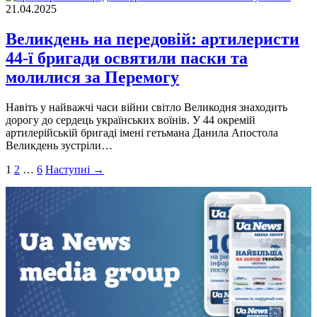
21.04.2025
Великдень на передовій: артилеристи
44-ї бригади освятили паски та
молилися за Перемогу
Навіть у найважчі часи війни світло Великодня знаходить
дорогу до сердець українських воїнів. У 44 окремій
артилерійській бригаді імені гетьмана Данила Апостола
Великдень зустріли…
Пагінація
1
2
…
6
Наступні →
записів