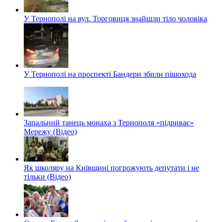
У Тернополі на вул. Торговиця знайшли тіло чоловіка
У Тернополі на проспекті Бандери збили пішохода
Запальний танець монаха з Тернополя «підриває»
Мережу (Відео)
Як школяру на Київщині погрожують депутати і не
тільки (Відео)