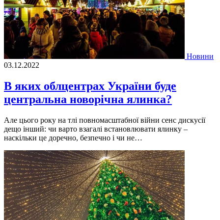
Новини
03.12.2022
В яких облцентрах України буде
центральна новорічна ялинка?
Але цього року на тлi повномасштабної вiйни сенс дискусiї
дещо iнший: чи варто взагалi встановлювати ялинку –
наскiльки це доречно, безпечно i чи не…