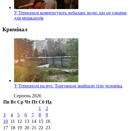
У Тернополі компенсують небаланс води: що це означає
для мешканців
Кримінал
У Тернополі на вул. Торговиця знайшли тіло чоловіка
Серпень 2026
Пн
Вт
Ср
Чт
Пт
Сб
Нд
1
2
3
4
5
6
7
8
9
10
11
12
13
14
15
16
17
18
19
20
21
22
23