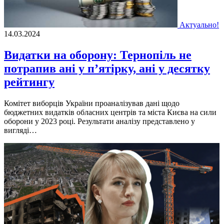
Актуально!
14.03.2024
Видатки на оборону: Тернопіль не
потрапив ані у п’ятірку, ані у десятку
рейтингу
Комітет виборців України проаналізував дані щодо
бюджетних видатків обласних центрів та міста Києва на сили
оборони у 2023 році. Результати аналізу представлено у
вигляді…