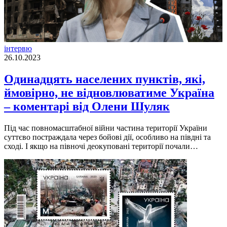
інтервю
26.10.2023
Одинадцять населених пунктів, які,
ймовірно, не відновлюватиме Україна
– коментарі від Олени Шуляк
Пiд час повномасштабної вiйни частина територiї України
суттєво постраждала через бойовi дiї, особливо на пiвднi та
сходi. I якщо на пiвночi деокупованi територiї почали…