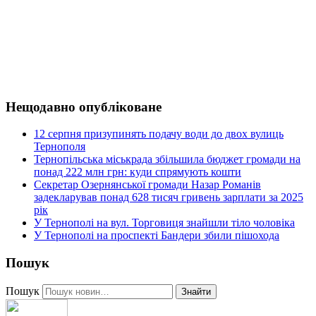
Нещодавно опубліковане
12 серпня призупинять подачу води до двох вулиць
Тернополя
Тернопільська міськрада збільшила бюджет громади на
понад 222 млн грн: куди спрямують кошти
Секретар Озернянської громади Назар Романів
задекларував понад 628 тисяч гривень зарплати за 2025
рік
У Тернополі на вул. Торговиця знайшли тіло чоловіка
У Тернополі на проспекті Бандери збили пішохода
Пошук
Пошук
Знайти