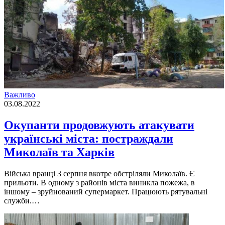
Важливо
03.08.2022
Окупанти продовжують атакувати
українські міста: постраждали
Миколаїв та Харків
Вiйська вранцi 3 серпня вкотре обстрiляли Миколаїв. Є
прильоти. В одному з районiв мiста виникла пожежа, в
iншому – зруйнований супермаркет. Працюють рятувальнi
служби.…