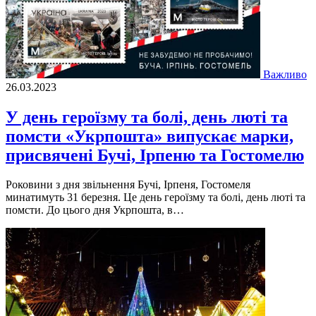
Важливо
26.03.2023
У день героїзму та болі, день люті та
помсти «Укрпошта» випускає марки,
присвячені Бучі, Ірпеню та Гостомелю
Роковини з дня звiльнення Бучi, Iрпеня, Гостомеля
минатимуть 31 березня. Це день героїзму та болi, день лютi та
помсти. До цього дня Укрпошта, в…