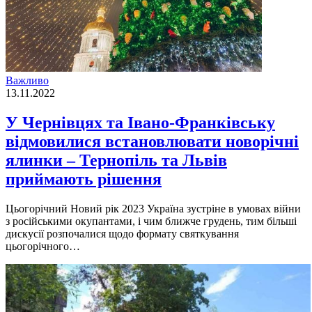
Важливо
13.11.2022
У Чернівцях та Івано-Франківську
відмовилися встановлювати новорічні
ялинки – Тернопіль та Львів
приймають рішення
Цьогорiчний Новий рiк 2023 Україна зустрiне в умовах вiйни
з росiйськими окупантами, i чим ближче грудень, тим бiльшi
дискусiї розпочалися щодо формату святкування
цьогорiчного…