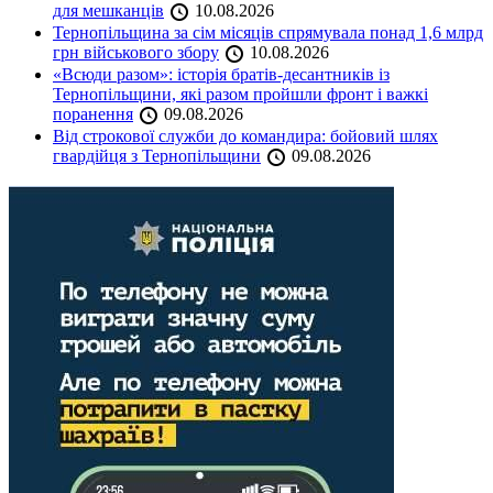
для мешканців
10.08.2026
Тернопільщина за сім місяців спрямувала понад 1,6 млрд
грн військового збору
10.08.2026
«Всюди разом»: історія братів-десантників із
Тернопільщини, які разом пройшли фронт і важкі
поранення
09.08.2026
Від строкової служби до командира: бойовий шлях
гвардійця з Тернопільщини
09.08.2026