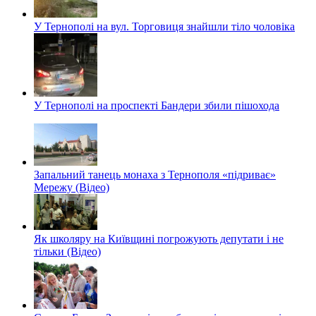
У Тернополі на вул. Торговиця знайшли тіло чоловіка
У Тернополі на проспекті Бандери збили пішохода
Запальний танець монаха з Тернополя «підриває»
Мережу (Відео)
Як школяру на Київщині погрожують депутати і не
тільки (Відео)