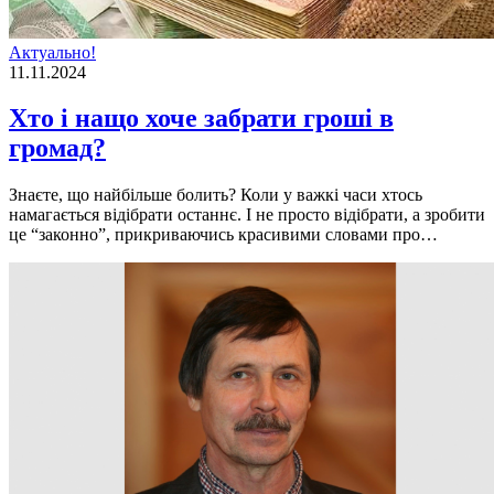
Актуально!
11.11.2024
Хто і нащо хоче забрати гроші в
громад?
Знаєте, що найбільше болить? Коли у важкі часи хтось
намагається відібрати останнє. І не просто відібрати, а зробити
це “законно”, прикриваючись красивими словами про…