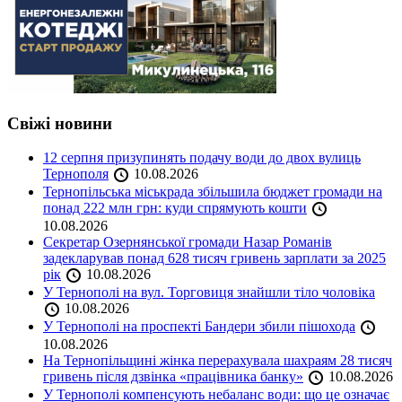
Свіжі новини
12 серпня призупинять подачу води до двох вулиць
Тернополя
10.08.2026
Тернопільська міськрада збільшила бюджет громади на
понад 222 млн грн: куди спрямують кошти
10.08.2026
Секретар Озернянської громади Назар Романів
задекларував понад 628 тисяч гривень зарплати за 2025
рік
10.08.2026
У Тернополі на вул. Торговиця знайшли тіло чоловіка
10.08.2026
У Тернополі на проспекті Бандери збили пішохода
10.08.2026
На Тернопільщині жінка перерахувала шахраям 28 тисяч
гривень після дзвінка «працівника банку»
10.08.2026
У Тернополі компенсують небаланс води: що це означає