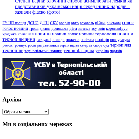
Степан Барна: Злочинні спроби асимілювати лемків як
представників української нації серед інших народів –
зазнали фіаско (фото)
голос
війна
ДТП
ГУ НП поліція
ДСНС
СБУ
аварія
авто
алкоголь
військові
голос новини
зсу
гроші
дитина
допомога
діти
загинув
київ
коронавірус
новини
новини тернополя
новини
новини голос
кримінал
крадіжка
тернопільщини
поліція
патрульні
погода
пожежа
політика
прокуратура
тернопілля
суд
ремонт
розшук
росія
рятувальники
сергій надал
смерть
спорт
тернопіль
тернопільщина
україна
тернопільські новини
чортків
Архіви
Архіви
Ми в соціальних мережах