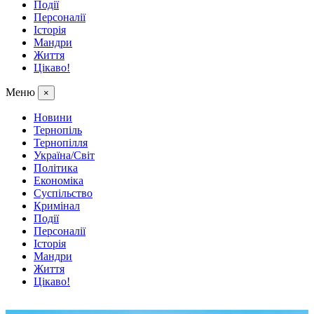
Події
Персоналії
Історія
Мандри
Життя
Цікаво!
Меню
×
Новини
Тернопіль
Тернопілля
Україна/Світ
Політика
Економіка
Суспільство
Кримінал
Події
Персоналії
Історія
Мандри
Життя
Цікаво!