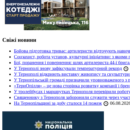
Свіжі новини
Бойова підготовка триває: артилеристи відточують навич
Соцзахист, робота установ, культурні ініціативи: з яким
Бої, поранення і повернення: шлях артилериста 44-ї бриг
У Тернополі знову зафіксували температурний рекорд
У Тернополі відкриють виставку живопису та скульптур
У Тернопільській громаді призначили уповноваженого з п
«ТернОпілля» – це нова сторінка розвитку компанії і бре
У тролейбусах і маршрутках Тернополя перевірили робот
Священнику з Тернополя заборонили служити через участь
На Тернопільщині за добу сталося 14 пожеж
06.08.202