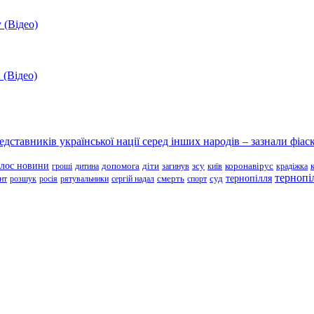
 (Відео)
 (Відео)
ставників української нації серед інших народів – зазнали фіаск
олос новини
зсу
гроші
дитина
допомога
діти
загинув
київ
коронавірус
крадіжка
тернопі
тернопілля
суд
нт
розшук
росія
рятувальники
сергій надал
смерть
спорт