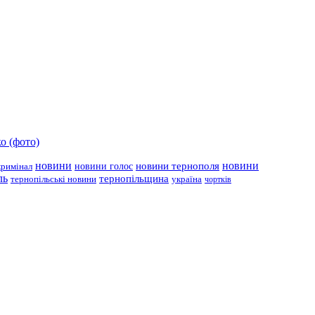
о (фото)
новини
новини тернополя
новини
новини голос
кримінал
ль
тернопільщина
україна
тернопільські новини
чортків