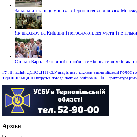
Запальний танець монаха з Тернополя «підриває» Мережу
Як школяру на Київщині погрожують депутати і не тільки
Степан Барна: Злочинні спроби асимілювати лемків як пред
голос
війна
г
ДТП
ГУ НП поліція
ДСНС
СБУ
аварія
авто
алкоголь
військові
тернопільщини
поліція
патрульні
погода
пожежа
політика
прокуратура
ремо
Архіви