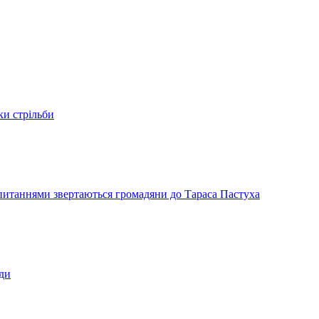
ки стрільби
и питаннями звертаються громадяни до Тараса Пастуха
ади