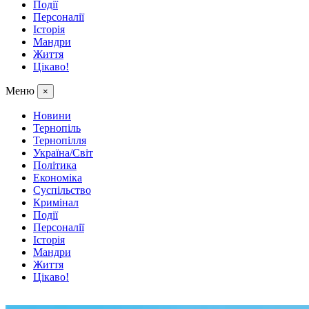
Події
Персоналії
Історія
Мандри
Життя
Цікаво!
Меню
×
Новини
Тернопіль
Тернопілля
Україна/Світ
Політика
Економіка
Суспільство
Кримінал
Події
Персоналії
Історія
Мандри
Життя
Цікаво!