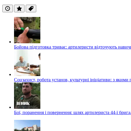
Останні
Популярні
Теги
Бойова підготовка триває: артилеристи відточують навич
Соцзахист, робота установ, культурні ініціативи: з яким
Бої, поранення і повернення: шлях артилериста 44-ї бриг