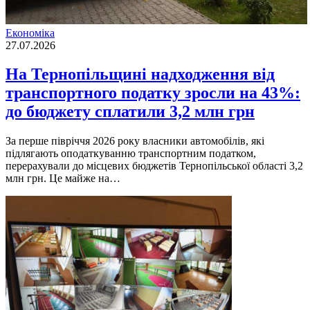
Економіка
27.07.2026
На Тернопільщині надходження від
транспортного податку зросли на 43%:
до бюджету сплатили 3,2 млн грн
За перше півріччя 2026 року власники автомобілів, які
підлягають оподаткуванню транспортним податком,
перерахували до місцевих бюджетів Тернопільської області 3,2
млн грн. Це майже на…