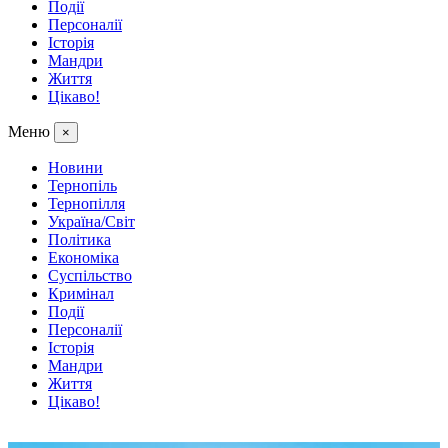
Події
Персоналії
Історія
Мандри
Життя
Цікаво!
Меню
×
Новини
Тернопіль
Тернопілля
Україна/Світ
Політика
Економіка
Суспільство
Кримінал
Події
Персоналії
Історія
Мандри
Життя
Цікаво!