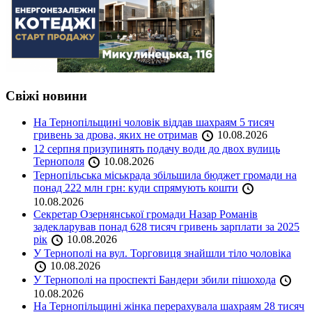
Свіжі новини
На Тернопільщині чоловік віддав шахраям 5 тисяч
гривень за дрова, яких не отримав
10.08.2026
12 серпня призупинять подачу води до двох вулиць
Тернополя
10.08.2026
Тернопільська міськрада збільшила бюджет громади на
понад 222 млн грн: куди спрямують кошти
10.08.2026
Секретар Озернянської громади Назар Романів
задекларував понад 628 тисяч гривень зарплати за 2025
рік
10.08.2026
У Тернополі на вул. Торговиця знайшли тіло чоловіка
10.08.2026
У Тернополі на проспекті Бандери збили пішохода
10.08.2026
На Тернопільщині жінка перерахувала шахраям 28 тисяч