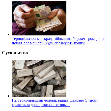
Тернопільська міськрада збільшила бюджет громади на
понад 222 млн грн: куди спрямують кошти
Суспільство
На Тернопільщині чоловік віддав шахраям 5 тисяч
гривень за дрова, яких не отримав