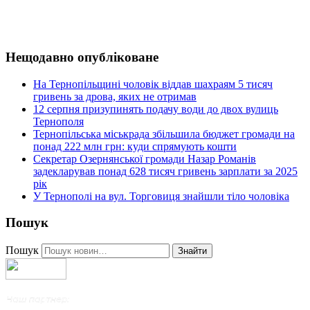
Нещодавно опубліковане
На Тернопільщині чоловік віддав шахраям 5 тисяч
гривень за дрова, яких не отримав
12 серпня призупинять подачу води до двох вулиць
Тернополя
Тернопільська міськрада збільшила бюджет громади на
понад 222 млн грн: куди спрямують кошти
Секретар Озернянської громади Назар Романів
задекларував понад 628 тисяч гривень зарплати за 2025
рік
У Тернополі на вул. Торговиця знайшли тіло чоловіка
Пошук
Пошук
Знайти