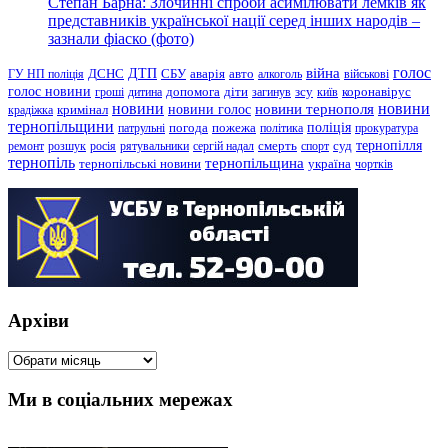
Степан Барна: Злочинні спроби асимілювати лемків як
представників української нації серед інших народів –
зазнали фіаско (фото)
голос
війна
ДТП
ГУ НП поліція
ДСНС
СБУ
аварія
авто
алкоголь
військові
голос новини
зсу
гроші
дитина
допомога
діти
загинув
київ
коронавірус
новини
новини тернополя
новини
новини голос
кримінал
крадіжка
тернопільщини
поліція
патрульні
погода
пожежа
політика
прокуратура
тернопілля
суд
ремонт
розшук
росія
рятувальники
сергій надал
смерть
спорт
тернопіль
тернопільщина
україна
тернопільські новини
чортків
Архіви
Архіви
Ми в соціальних мережах