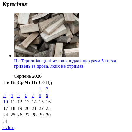
Кримінал
На Тернопільщині чоловік віддав шахраям 5 тисяч
гривень за дрова, яких не отримав
Серпень 2026
Пн
Вт
Ср
Чт
Пт
Сб
Нд
1
2
3
4
5
6
7
8
9
10
11
12
13
14
15
16
17
18
19
20
21
22
23
24
25
26
27
28
29
30
31
« Лип