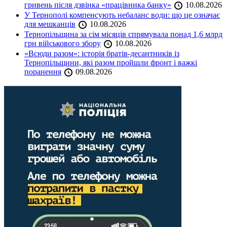
гривень після дзвінка «працівника банку»
10.08.2026
У Тернополі компенсують небаланс води: що це означає
для мешканців
10.08.2026
Тернопільщина за сім місяців спрямувала понад 1,6 млрд
грн військового збору
10.08.2026
«Всюди разом»: історія братів-десантників із
Тернопільщини, які разом пройшли фронт і важкі
поранення
09.08.2026