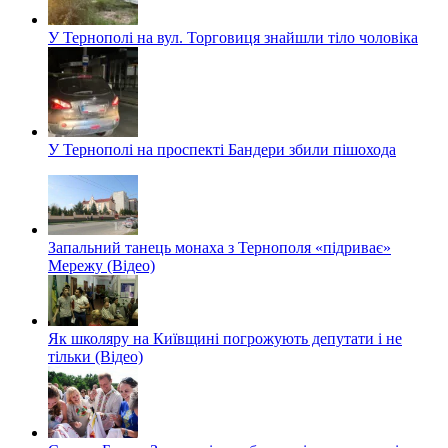
У Тернополі на вул. Торговиця знайшли тіло чоловіка
У Тернополі на проспекті Бандери збили пішохода
Запальний танець монаха з Тернополя «підриває»
Мережу (Відео)
Як школяру на Київщині погрожують депутати і не
тільки (Відео)