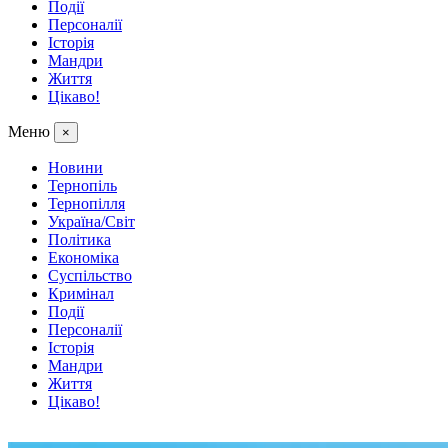
Події
Персоналії
Історія
Мандри
Життя
Цікаво!
Меню
×
Новини
Тернопіль
Тернопілля
Україна/Світ
Політика
Економіка
Суспільство
Кримінал
Події
Персоналії
Історія
Мандри
Життя
Цікаво!