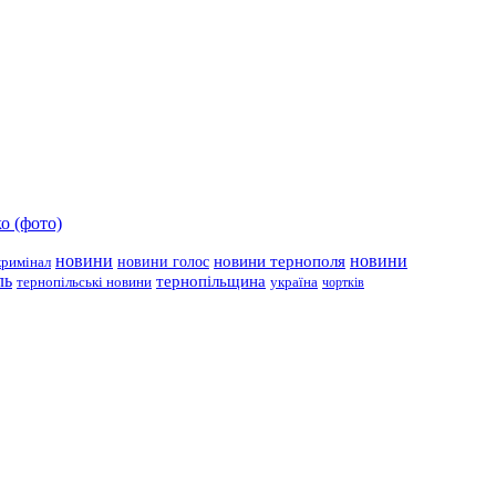
о (фото)
новини
новини тернополя
новини
новини голос
кримінал
ль
тернопільщина
україна
тернопільські новини
чортків