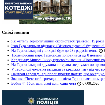
Свіжі новини
Як житель Тернопільщини скористався грантом і 15 років
Ігор Гуда отримав відзнаку «Візіонер сучасної будівельної
На Тернопільщині у вихідні буде до 28 градусів тепла
0
Тролейбусний парк Тернополя поповнився ще 8 новими 
Кардиналу Миколі Бичку присвоїли звання «Почесний гр
На Тернопільщині дружина ветерана звернулася до правоох
У Тернополі чоловіка засудили за крадіжку газу під час в
Пантеон Героїв у Тернополі: простір пам’яті, що об’єднує
Звання «Почесний громадянин міста Тернополя» посмерт
Воїни 44-ї бригади: різні долі, одна мета
07.08.2026