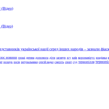
 (Відео)
 (Відео)
ставників української нації серед інших народів – зазнали фіаск
олос новини
зсу
гроші
дитина
допомога
діти
загинув
київ
коронавірус
крадіжка
тернопі
тернопілля
суд
нт
розшук
росія
рятувальники
сергій надал
смерть
спорт