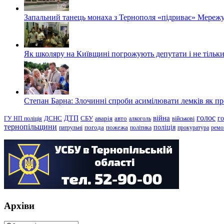
Запальний танець монаха з Тернополя «підриває» Мережу
Як школяру на Київщині погрожують депутати і не тільки
Степан Барна: Злочинні спроби асимілювати лемків як пред
голос
війна
г
ДТП
ГУ НП поліція
ДСНС
СБУ
аварія
авто
алкоголь
військові
тернопільщини
поліція
патрульні
погода
пожежа
політика
прокуратура
ремо
Архіви