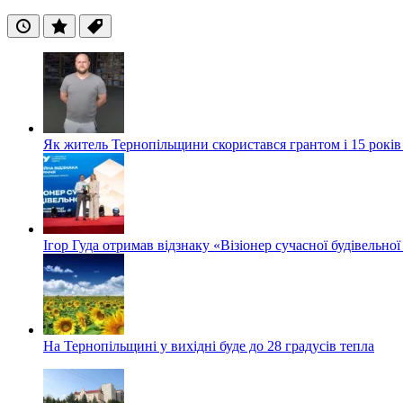
Останні
Популярні
Теги
Як житель Тернопільщини скористався грантом і 15 років
Ігор Гуда отримав відзнаку «Візіонер сучасної будівельної
На Тернопільщині у вихідні буде до 28 градусів тепла