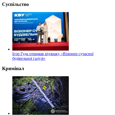
Суспільство
Ігор Гуда отримав відзнаку «Візіонер сучасної
будівельної галузі»
Кримінал