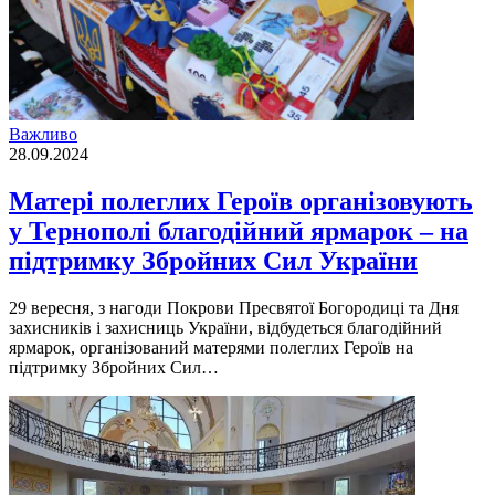
Важливо
28.09.2024
Матері полеглих Героїв організовують
у Тернополі благодійний ярмарок – на
підтримку Збройних Сил України
29 вересня, з нагоди Покрови Пресвятої Богородиці та Дня
захисників і захисниць України, відбудеться благодійний
ярмарок, організований матерями полеглих Героїв на
підтримку Збройних Сил…