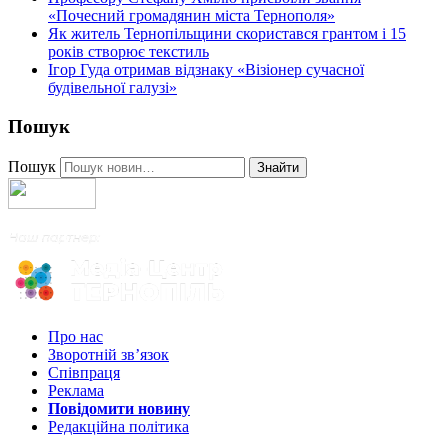
«Почесний громадянин міста Тернополя»
Як житель Тернопільщини скористався грантом і 15
років створює текстиль
Ігор Гуда отримав відзнаку «Візіонер сучасної
будівельної галузі»
Пошук
Пошук
Знайти
Про нас
Зворотній зв’язок
Співпраця
Реклама
Повідомити новину
Редакційна політика