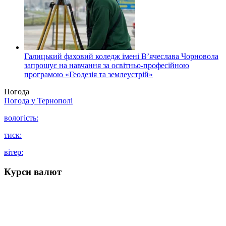
Галицький фаховий коледж імені В’ячеслава Чорновола
запрошує на навчання за освітньо-професійною
програмою «Геодезія та землеустрій»
Погода
Погода у
Тернополі
вологість:
тиск:
вітер:
Курси валют