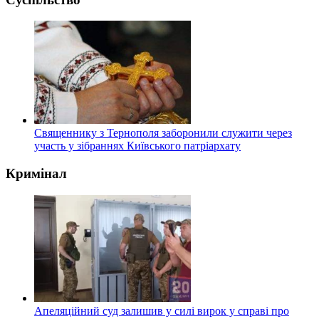
Священнику з Тернополя заборонили служити через
участь у зібраннях Київського патріархату
Кримінал
Апеляційний суд залишив у силі вирок у справі про