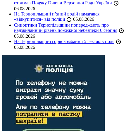
отримав Подяку Голови Верховної Ради України
06.08.2026
На Тернопільщині п’яний водій намагався
«відкупитися» від поліції
05.08.2026
Синоптики Тернопільщини попереджають про
надзвичайний рівень пожежної небезпеки 6 серпня
05.08.2026
На Тернопільщині горів комбайн і 5 гектарів поля
05.08.2026