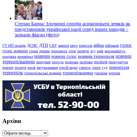
Степан Барна: Злочинні спроби асимілювати лемків як
представників української нації серед інших народів –
зазнали фіаско (фото)
голос
війна
ДТП
ГУ НП поліція
ДСНС
СБУ
аварія
авто
алкоголь
військові
голос новини
зсу
гроші
дитина
допомога
діти
загинув
київ
коронавірус
новини
новини тернополя
новини
новини голос
кримінал
крадіжка
тернопільщини
поліція
патрульні
погода
пожежа
політика
прокуратура
тернопілля
суд
ремонт
розшук
росія
рятувальники
сергій надал
смерть
спорт
тернопіль
тернопільщина
україна
тернопільські новини
чортків
Архіви
Архіви