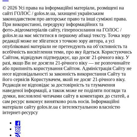
© 2026 Усі права на інформаційні матеріали, розміщені на
сайті ГОЛОС / golos.te.ua, захищені українським
законодавством про авторське право та інші суміжні права.
При використанні, передруку інформаційних та
фото-,відеоматеріалів сайту, гіперпосилання на ГОЛОС /
golos.te.ua має міститися в першому абзаці тексту. Точка зору
редакції може не збігатися з точкою зору автора, а усі
опубліковані матеріали не претендують на об’єктивність та
всебічність висвітлення теми, про яку йдеться. Користуючись
Сайтом, відвідувач підтверджує, що досяг 21-річного віку. У
разі, якщо Ви не досягли 21-річного віку — не розпочинайте
або припиніть користування Сайтом. Адміністрація Сайту не
несе відповідальності за законність використання Сайту та
його сервісів Користувачем, який не досяг 21-річного віку.
Редакція не відповідає за достовірність та тлумачення
наведеної інформації, а також може не поділяти погляди та
думки, висловлені читачами сайту в коментарях до статей, а
сам ресурс виконує винятково роль носія. Інформаційні
матеріали сайту golos.te.ua є інтелектуальною власністю
інтернет-ресурсу