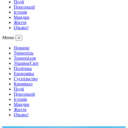
Події
Персоналії
Історія
Мандри
Життя
Цікаво!
Меню
×
Новини
Тернопіль
Тернопілля
Україна/Світ
Політика
Економіка
Суспільство
Кримінал
Події
Персоналії
Історія
Мандри
Життя
Цікаво!