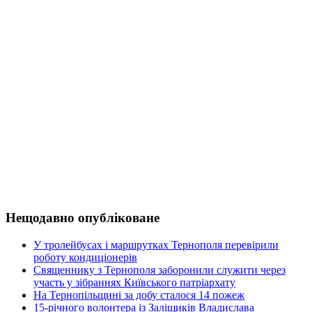
Нещодавно опубліковане
У тролейбусах і маршрутках Тернополя перевірили
роботу кондиціонерів
Священнику з Тернополя заборонили служити через
участь у зібраннях Київського патріархату
На Тернопільщині за добу сталося 14 пожеж
15-річного волонтера із Заліщиків Владислава