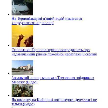
На Тернопільщині п’яний водій намагався
«відкупитися» від поліції
Синоптики Тернопільщини попереджають про
надзвичайний рівень пожежної небезпеки 6 серпня
Запальний танець монаха з Тернополя «підриває»
Мережу (Відео)
Як школяру на Київщині погрожують депутати і не
тільки (Відео)