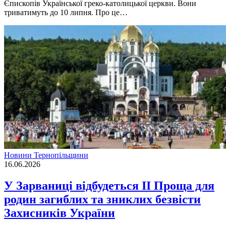
Єпископів Української греко-католицької церкви. Вони
триватимуть до 10 липня. Про це…
Новини Тернопільщини
16.06.2026
У Зарваниці відбудеться ІІ Проща для
родин загиблих та зниклих безвісти
Захисників України