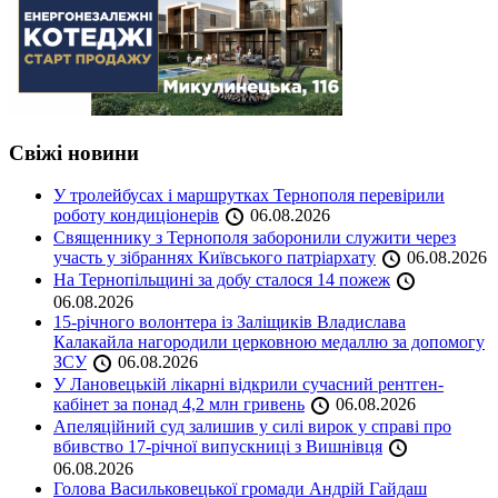
Свіжі новини
У тролейбусах і маршрутках Тернополя перевірили
роботу кондиціонерів
06.08.2026
Священнику з Тернополя заборонили служити через
участь у зібраннях Київського патріархату
06.08.2026
На Тернопільщині за добу сталося 14 пожеж
06.08.2026
15-річного волонтера із Заліщиків Владислава
Калакайла нагородили церковною медаллю за допомогу
ЗСУ
06.08.2026
У Лановецькій лікарні відкрили сучасний рентген-
кабінет за понад 4,2 млн гривень
06.08.2026
Апеляційний суд залишив у силі вирок у справі про
вбивство 17-річної випускниці з Вишнівця
06.08.2026
Голова Васильковецької громади Андрій Гайдаш