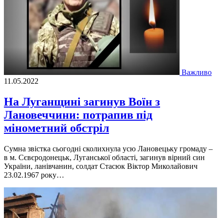
Важливо
11.05.2022
На Луганщині загинув Воїн з
Лановеччини: потрапив під
мінометний обстріл
Сумна звістка сьогодні сколихнула усю Лановецьку громаду –
в м. Сєвєродонецьк, Луганської області, загинув вірний син
України, ланівчанин, солдат Стасюк Віктор Миколайович
23.02.1967 року…