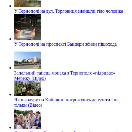
У Тернополі на вул. Торговиця знайшли тіло чоловіка
У Тернополі на проспекті Бандери збили пішохода
Запальний танець монаха з Тернополя «підриває»
Мережу (Відео)
Як школяру на Київщині погрожують депутати і не
тільки (Відео)