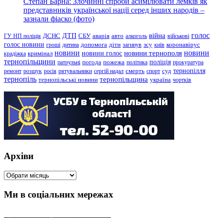
Степан Барна: Злочинні спроби асимілювати лемків як
представників української нації серед інших народів –
зазнали фіаско (фото)
голос
війна
ДТП
ГУ НП поліція
ДСНС
СБУ
аварія
авто
алкоголь
військові
голос новини
зсу
гроші
дитина
допомога
діти
загинув
київ
коронавірус
новини
новини тернополя
новини
новини голос
кримінал
крадіжка
тернопільщини
поліція
патрульні
погода
пожежа
політика
прокуратура
тернопілля
суд
ремонт
розшук
росія
рятувальники
сергій надал
смерть
спорт
тернопіль
тернопільщина
україна
тернопільські новини
чортків
Архіви
Архіви
Ми в соціальних мережах