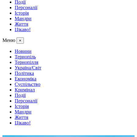
Події
Персоналії
Історія
Мандри
Життя
Цікаво!
Меню
×
Новини
Тернопіль
Тернопілля
Україна/Світ
Політика
Економіка
Суспільство
Кримінал
Події
Персоналії
Історія
Мандри
Життя
Цікаво!