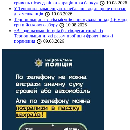
гривень після дзвінка «працівника банку»
10.08.2026
У Тернополі компенсують небаланс води: що це означає
для мешканців
10.08.2026
Тернопільщина за сім місяців спрямувала понад 1,6 млрд
грн військового збору
10.08.2026
«Всюди разом»: історія братів-десантників із
Тернопільщини, які разом пройшли фронт і важкі
поранення
09.08.2026