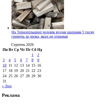
На Тернопільщині чоловік віддав шахраям 5 тисяч
гривень за дрова, яких не отримав
Серпень 2026
Пн
Вт
Ср
Чт
Пт
Сб
Нд
1
2
3
4
5
6
7
8
9
10
11
12
13
14
15
16
17
18
19
20
21
22
23
24
25
26
27
28
29
30
31
« Лип
Реклама