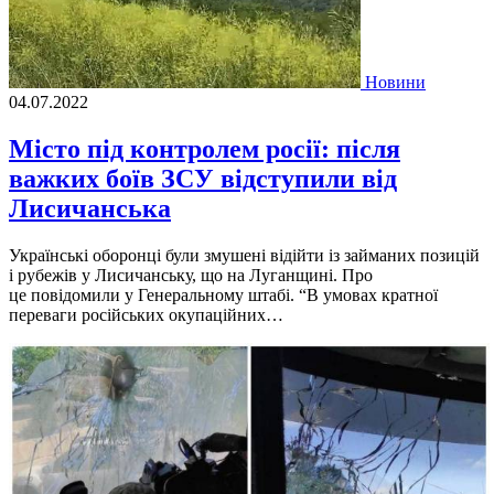
Новини
04.07.2022
Місто під контролем росії: після
важких боїв ЗСУ відступили від
Лисичанська
Українськi оборонцi були змушенi вiдiйти iз займаних позицiй
i рубежiв у Лисичанську, що на Луганщинi. Про
це повiдомили у Генеральному штабi. “В умовах кратної
переваги росiйських окупацiйних…