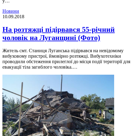
у…
Новини
10.09.2018
На розтяжці підірвався 55-річний
чоловік на Луганщині (Фото)
Житель смт. Станиця Луганська підірвався на невідомому
вибуховому пристрої, ймовірно розтяжці. Вибухотехніки
проводили обстеження прилеглої до місця події території для
евакуації тіла загиблого чоловіка.…