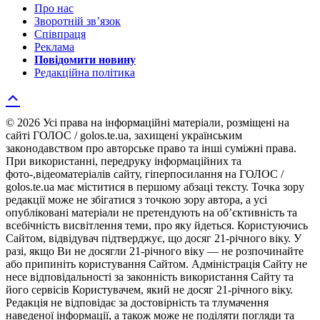
Про нас
Зворотній зв’язок
Співпраця
Реклама
Повідомити новину
Редакційна політика
© 2026 Усі права на інформаційні матеріали, розміщені на
сайті ГОЛОС / golos.te.ua, захищені українським
законодавством про авторське право та інші суміжні права.
При використанні, передруку інформаційних та
фото-,відеоматеріалів сайту, гіперпосилання на ГОЛОС /
golos.te.ua має міститися в першому абзаці тексту. Точка зору
редакції може не збігатися з точкою зору автора, а усі
опубліковані матеріали не претендують на об’єктивність та
всебічність висвітлення теми, про яку йдеться. Користуючись
Сайтом, відвідувач підтверджує, що досяг 21-річного віку. У
разі, якщо Ви не досягли 21-річного віку — не розпочинайте
або припиніть користування Сайтом. Адміністрація Сайту не
несе відповідальності за законність використання Сайту та
його сервісів Користувачем, який не досяг 21-річного віку.
Редакція не відповідає за достовірність та тлумачення
наведеної інформації, а також може не поділяти погляди та