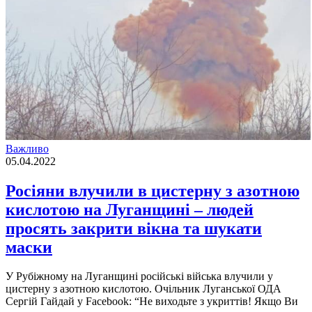
Важливо
05.04.2022
Росіяни влучили в цистерну з азотною
кислотою на Луганщині – людей
просять закрити вікна та шукати
маски
У Рубіжному на Луганщині російські війська влучили у
цистерну з азотною кислотою. Очільник Луганської ОДА
Сергій Гайдай у Facebook: “Не виходьте з укриттів! Якщо Ви