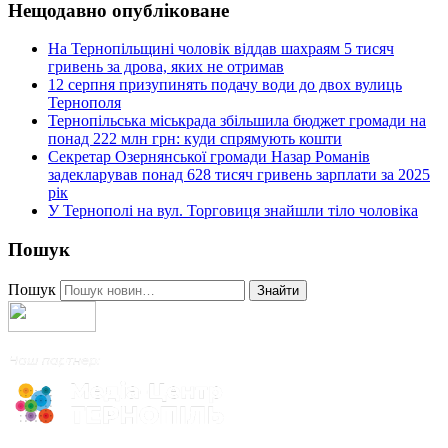
Нещодавно опубліковане
На Тернопільщині чоловік віддав шахраям 5 тисяч
гривень за дрова, яких не отримав
12 серпня призупинять подачу води до двох вулиць
Тернополя
Тернопільська міськрада збільшила бюджет громади на
понад 222 млн грн: куди спрямують кошти
Секретар Озернянської громади Назар Романів
задекларував понад 628 тисяч гривень зарплати за 2025
рік
У Тернополі на вул. Торговиця знайшли тіло чоловіка
Пошук
Пошук
Знайти