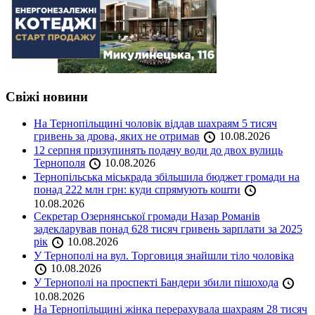
Свіжі новини
На Тернопільщині чоловік віддав шахраям 5 тисяч
гривень за дрова, яких не отримав
10.08.2026
12 серпня призупинять подачу води до двох вулиць
Тернополя
10.08.2026
Тернопільська міськрада збільшила бюджет громади на
понад 222 млн грн: куди спрямують кошти
10.08.2026
Секретар Озернянської громади Назар Романів
задекларував понад 628 тисяч гривень зарплати за 2025
рік
10.08.2026
У Тернополі на вул. Торговиця знайшли тіло чоловіка
10.08.2026
У Тернополі на проспекті Бандери збили пішохода
10.08.2026
На Тернопільщині жінка перерахувала шахраям 28 тисяч