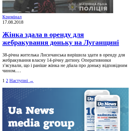
Кримінал
17.08.2018
Жінка здала в оренду для
жебракування доньку на Луганщині
38-річна жителька Лисичанська вирішила здати в оренду для
жебракування власну 14-річну дитину. Оперативники
з’ясували, що і раніше жінка не дбала про доньку відповідним
чином.…
Пагінація
1
2
Наступні →
записів