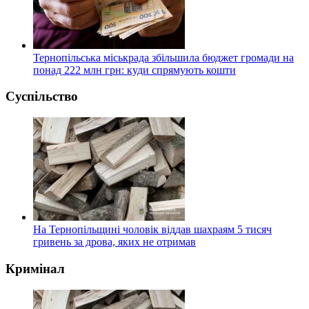
Тернопільська міськрада збільшила бюджет громади на
понад 222 млн грн: куди спрямують кошти
Суспільство
На Тернопільщині чоловік віддав шахраям 5 тисяч
гривень за дрова, яких не отримав
Кримінал