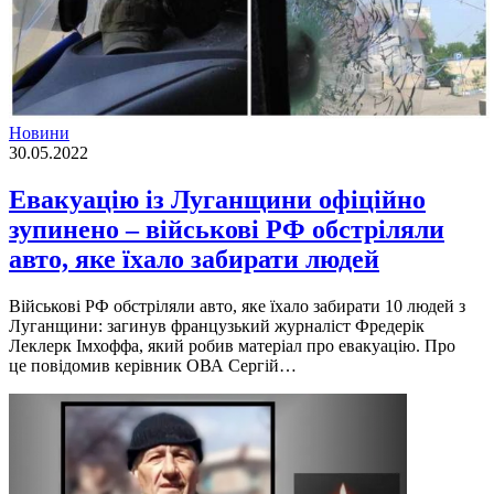
Новини
30.05.2022
Евакуацію із Луганщини офіційно
зупинено – військові РФ обстріляли
авто, яке їхало забирати людей
Військові РФ обстріляли авто, яке їхало забирати 10 людей з
Луганщини: загинув французький журналіст Фредерік
Леклерк Імхоффа, який робив матеріал про евакуацію. Про
це повідомив керівник ОВА Сергій…