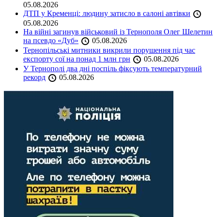
05.08.2026
ДТП у Кременці: людину затисло в салоні автівки
05.08.2026
На війні загинув військовий із Тернополя Олег Шелетин
на псевдо «Дуб»
05.08.2026
Тернопільські митники викрили порушення під час
експорту сої на понад 1 млн грн
05.08.2026
У Тернополі два дні поспіль фіксують температурний
рекорд
05.08.2026