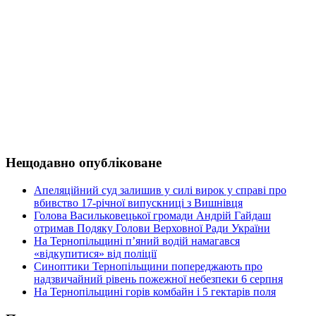
Нещодавно опубліковане
Апеляційний суд залишив у силі вирок у справі про
вбивство 17-річної випускниці з Вишнівця
Голова Васильковецької громади Андрій Гайдаш
отримав Подяку Голови Верховної Ради України
На Тернопільщині п’яний водій намагався
«відкупитися» від поліції
Синоптики Тернопільщини попереджають про
надзвичайний рівень пожежної небезпеки 6 серпня
На Тернопільщині горів комбайн і 5 гектарів поля