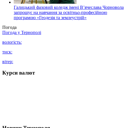
Галицький фаховий коледж імені В’ячеслава Чорновола
запрошує на навчання за освітньо-професійною
програмою «Геодезія та землеустрій»
Погода
Погода у
Тернополі
вологість:
тиск:
вітер:
Курси валют
Новини Тернополя