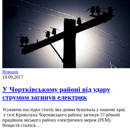
Новини
19.09.2017
У Чортківському районі від удару
струмом загинув електрик
Усуваючи наслідки стихії, яка днями бушувала у нашому краї,
у селі Криволука́ Чортківського району загинув 57-річний
працівник міського району електричних мереж (РЕМ).
Нещастя сталося…