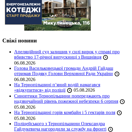
Свіжі новини
Апеляційний суд залишив у силі вирок у справі про
вбивство 17-річної випускниці з Вишнівця
06.08.2026
Голова Васильковецької громади Андрій Гайдаш
отримав Подяку Голови Верховної Ради України
06.08.2026
На Тернопільщині п’яний водій намагався
«відкупитися» від поліції
05.08.2026
Синоптики Тернопільщини попереджають про
надзвичайний рівень пожежної небезпеки 6 серпня
05.08.2026
На Тернопільщині горів комбайн і 5 гектарів поля
05.08.2026
Поліцейського з Тернопільщини Олександра
Гайдукевича нагородили за службу на фронті