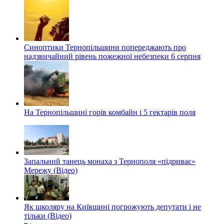
Синоптики Тернопільщини попереджають про
надзвичайний рівень пожежної небезпеки 6 серпня
На Тернопільщині горів комбайн і 5 гектарів поля
Запальний танець монаха з Тернополя «підриває»
Мережу (Відео)
Як школяру на Київщині погрожують депутати і не
тільки (Відео)