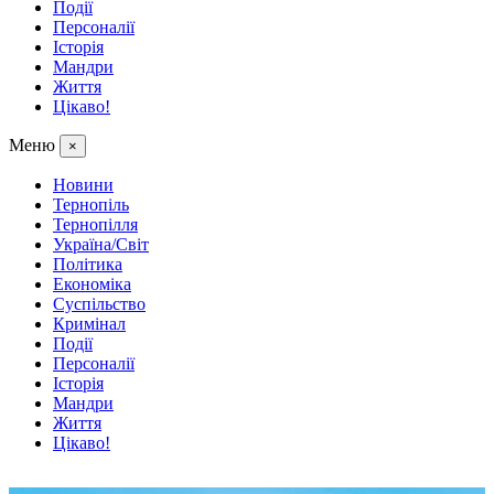
Події
Персоналії
Історія
Мандри
Життя
Цікаво!
Меню
×
Новини
Тернопіль
Тернопілля
Україна/Світ
Політика
Економіка
Суспільство
Кримінал
Події
Персоналії
Історія
Мандри
Життя
Цікаво!