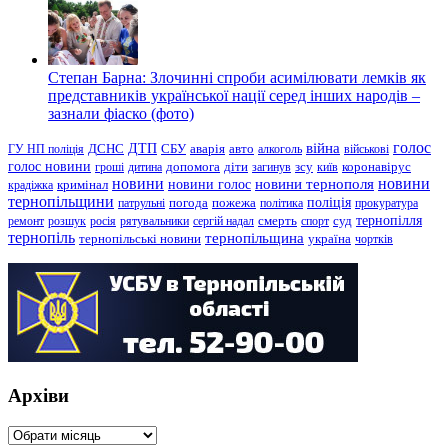
Степан Барна: Злочинні спроби асимілювати лемків як
представників української нації серед інших народів –
зазнали фіаско (фото)
голос
війна
ДТП
ГУ НП поліція
ДСНС
СБУ
аварія
авто
алкоголь
військові
голос новини
зсу
гроші
дитина
допомога
діти
загинув
київ
коронавірус
новини
новини тернополя
новини
новини голос
кримінал
крадіжка
тернопільщини
поліція
патрульні
погода
пожежа
політика
прокуратура
тернопілля
суд
ремонт
розшук
росія
рятувальники
сергій надал
смерть
спорт
тернопіль
тернопільщина
україна
тернопільські новини
чортків
Архіви
Архіви