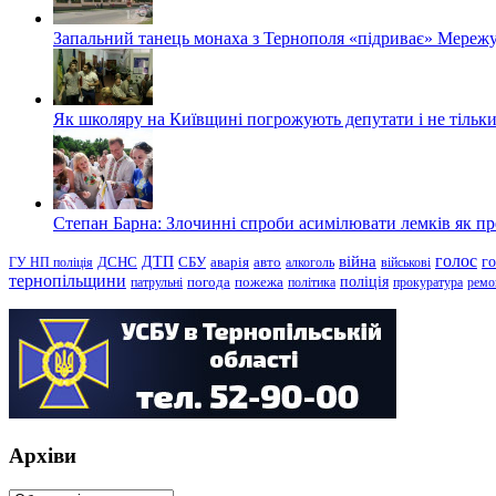
Запальний танець монаха з Тернополя «підриває» Мережу
Як школяру на Київщині погрожують депутати і не тільки
Степан Барна: Злочинні спроби асимілювати лемків як пред
голос
війна
г
ДТП
ГУ НП поліція
ДСНС
СБУ
аварія
авто
алкоголь
військові
тернопільщини
поліція
патрульні
погода
пожежа
політика
прокуратура
ремо
Архіви