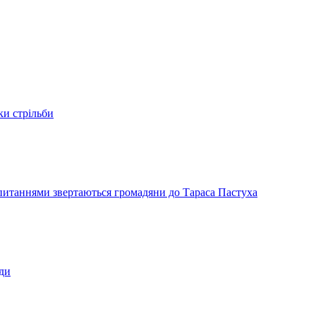
ки стрільби
и питаннями звертаються громадяни до Тараса Пастуха
ади