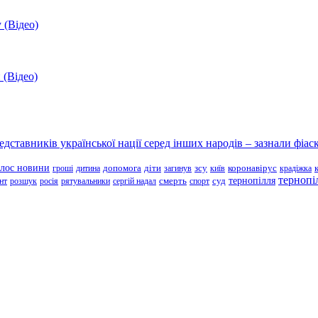
 (Відео)
 (Відео)
ставників української нації серед інших народів – зазнали фіаск
олос новини
зсу
гроші
дитина
допомога
діти
загинув
київ
коронавірус
крадіжка
тернопі
тернопілля
суд
нт
розшук
росія
рятувальники
сергій надал
смерть
спорт