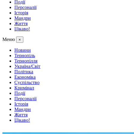
Події
Персоналії
Історія
Мандри
Життя
Цікаво!
Меню
×
Новини
Тернопіль
Тернопілля
Україна/Світ
Політика
Економіка
Суспільство
Кримінал
Події
Персоналії
Історія
Мандри
Життя
Цікаво!