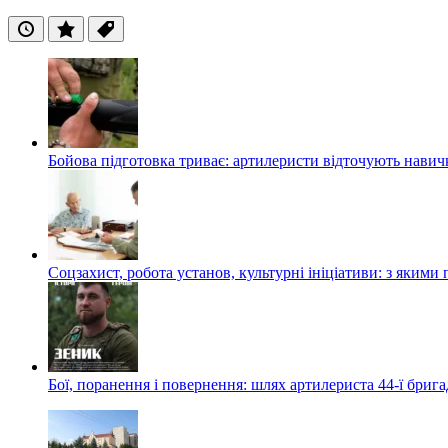
Останні
Популярні
Теги
Бойова підготовка триває: артилеристи відточують навич
Соцзахист, робота установ, культурні ініціативи: з яким
Бої, поранення і повернення: шлях артилериста 44-ї бриг