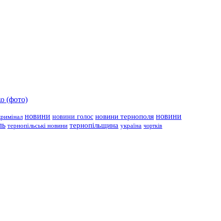
о (фото)
новини
новини тернополя
новини
новини голос
кримінал
ль
тернопільщина
україна
тернопільські новини
чортків