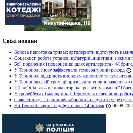
Свіжі новини
Бойова підготовка триває: артилеристи відточують навич
Соцзахист, робота установ, культурні ініціативи: з яким
Бої, поранення і повернення: шлях артилериста 44-ї бриг
У Тернополі знову зафіксували температурний рекорд
У Тернополі відкриють виставку живопису та скульптур
У Тернопільській громаді призначили уповноваженого з п
«ТернОпілля» – це нова сторінка розвитку компанії і бре
У тролейбусах і маршрутках Тернополя перевірили робот
Священнику з Тернополя заборонили служити через участь
На Тернопільщині за добу сталося 14 пожеж
06.08.202