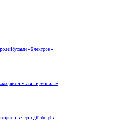
тролейбусами «Електрон»
омадянин міста Тернополя»
оронців через дії лікарів