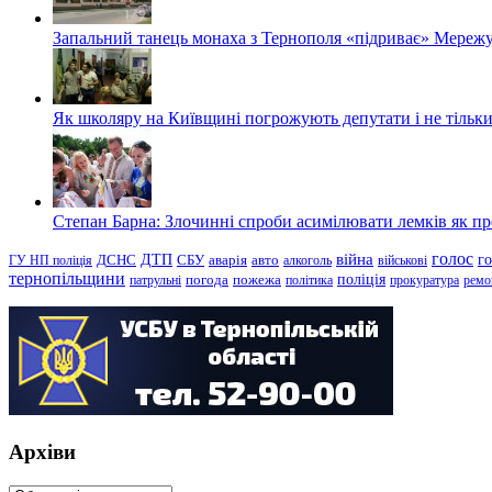
Запальний танець монаха з Тернополя «підриває» Мережу
Як школяру на Київщині погрожують депутати і не тільки
Степан Барна: Злочинні спроби асимілювати лемків як пред
голос
війна
г
ДТП
ГУ НП поліція
ДСНС
СБУ
аварія
авто
алкоголь
військові
тернопільщини
поліція
патрульні
погода
пожежа
політика
прокуратура
ремо
Архіви