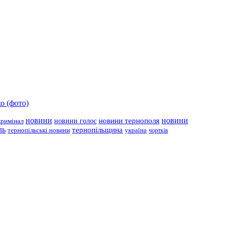
о (фото)
новини
новини тернополя
новини
новини голос
кримінал
ль
тернопільщина
україна
тернопільські новини
чортків