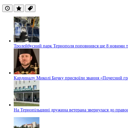
Останні
Популярні
Теги
Тролейбусний парк Тернополя поповнився ще 8 новими 
Кардиналу Миколі Бичку присвоїли звання «Почесний гр
На Тернопільщині дружина ветерана звернулася до правоох