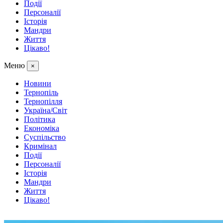
Події
Персоналії
Історія
Мандри
Життя
Цікаво!
Меню
×
Новини
Тернопіль
Тернопілля
Україна/Світ
Політика
Економіка
Суспільство
Кримінал
Події
Персоналії
Історія
Мандри
Життя
Цікаво!