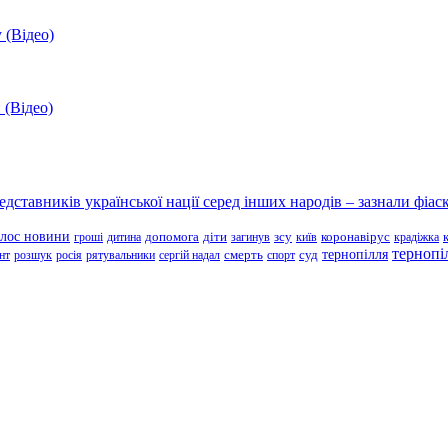
 (Відео)
 (Відео)
ставників української нації серед інших народів – зазнали фіаск
олос новини
зсу
гроші
дитина
допомога
діти
загинув
київ
коронавірус
крадіжка
тернопі
тернопілля
суд
нт
розшук
росія
рятувальники
сергій надал
смерть
спорт