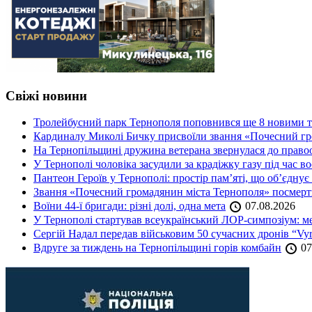
Свіжі новини
Тролейбусний парк Тернополя поповнився ще 8 новими 
Кардиналу Миколі Бичку присвоїли звання «Почесний гр
На Тернопільщині дружина ветерана звернулася до правоох
У Тернополі чоловіка засудили за крадіжку газу під час в
Пантеон Героїв у Тернополі: простір пам’яті, що об’єднує
Звання «Почесний громадянин міста Тернополя» посмерт
Воїни 44-ї бригади: різні долі, одна мета
07.08.2026
У Тернополі стартував всеукраїнський ЛОР-симпозіум: ме
Сергій Надал передав військовим 50 сучасних дронів “Vyr
Вдруге за тиждень на Тернопільщині горів комбайн
07