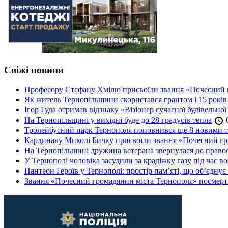
Свіжі новини
Професору Стефану Хмілю присвоїли звання «Почесний 
Як житель Тернопільщини скористався грантом і 15 років
Ігор Гуда отримав відзнаку «Візіонер сучасної будівельної
На Тернопільщині у вихідні буде до 28 градусів тепла
0
Тролейбусний парк Тернополя поповнився ще 8 новими 
Кардиналу Миколі Бичку присвоїли звання «Почесний гр
На Тернопільщині дружина ветерана звернулася до правоох
У Тернополі чоловіка засудили за крадіжку газу під час в
Пантеон Героїв у Тернополі: простір пам’яті, що об’єднує
Звання «Почесний громадянин міста Тернополя» посмерт