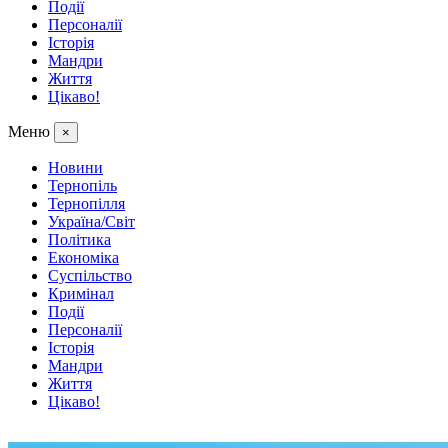
Події
Персоналії
Історія
Мандри
Життя
Цікаво!
Меню
×
Новини
Тернопіль
Тернопілля
Україна/Світ
Політика
Економіка
Суспільство
Кримінал
Події
Персоналії
Історія
Мандри
Життя
Цікаво!