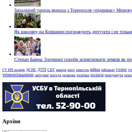
Запальний танець монаха з Тернополя «підриває» Мережу
Як школяру на Київщині погрожують депутати і не тільки
Степан Барна: Злочинні спроби асимілювати лемків як пред
голос
війна
г
ДТП
ГУ НП поліція
ДСНС
СБУ
аварія
авто
алкоголь
військові
тернопільщини
поліція
патрульні
погода
пожежа
політика
прокуратура
ремо
Архіви