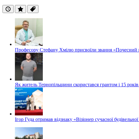
Останні
Популярні
Теги
Професору Стефану Хмілю присвоїли звання «Почесний 
Як житель Тернопільщини скористався грантом і 15 років
Ігор Гуда отримав відзнаку «Візіонер сучасної будівельної