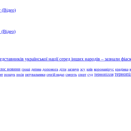
 (Відео)
 (Відео)
ставників української нації серед інших народів – зазнали фіаск
олос новини
зсу
гроші
дитина
допомога
діти
загинув
київ
коронавірус
крадіжка
тернопі
тернопілля
суд
нт
розшук
росія
рятувальники
сергій надал
смерть
спорт