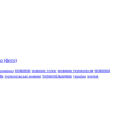
о (фото)
новини
новини тернополя
новини
новини голос
кримінал
ль
тернопільщина
україна
тернопільські новини
чортків