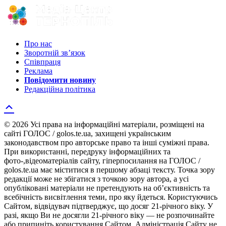
Про нас
Зворотній зв’язок
Співпраця
Реклама
Повідомити новину
Редакційна політика
© 2026 Усі права на інформаційні матеріали, розміщені на
сайті ГОЛОС / golos.te.ua, захищені українським
законодавством про авторське право та інші суміжні права.
При використанні, передруку інформаційних та
фото-,відеоматеріалів сайту, гіперпосилання на ГОЛОС /
golos.te.ua має міститися в першому абзаці тексту. Точка зору
редакції може не збігатися з точкою зору автора, а усі
опубліковані матеріали не претендують на об’єктивність та
всебічність висвітлення теми, про яку йдеться. Користуючись
Сайтом, відвідувач підтверджує, що досяг 21-річного віку. У
разі, якщо Ви не досягли 21-річного віку — не розпочинайте
або припиніть користування Сайтом. Адміністрація Сайту не