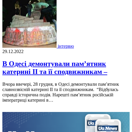
інтервю
29.12.2022
В Одесі демонтували пам’ятник
катерині II та її сподвижникам –
Вчора ввечерi, 28 грудня, в Одесi демонтували пам’ятник
славнозвiснiй катеринi II та її сподвижникам. “Вiдбулась
справдi iсторична подiя. Нарештi пам’ятник росiйськiй
iмператрицi катеринi в…