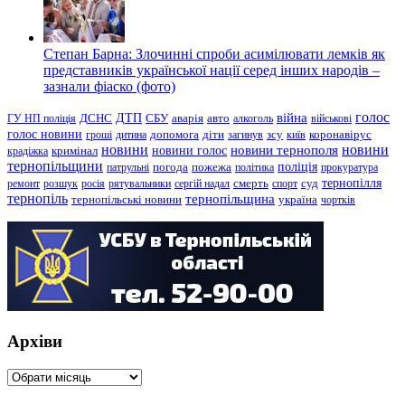
Степан Барна: Злочинні спроби асимілювати лемків як
представників української нації серед інших народів –
зазнали фіаско (фото)
голос
війна
ДТП
ГУ НП поліція
ДСНС
СБУ
аварія
авто
алкоголь
військові
голос новини
зсу
гроші
дитина
допомога
діти
загинув
київ
коронавірус
новини
новини тернополя
новини
новини голос
кримінал
крадіжка
тернопільщини
поліція
патрульні
погода
пожежа
політика
прокуратура
тернопілля
суд
ремонт
розшук
росія
рятувальники
сергій надал
смерть
спорт
тернопіль
тернопільщина
україна
тернопільські новини
чортків
Архіви
Архіви