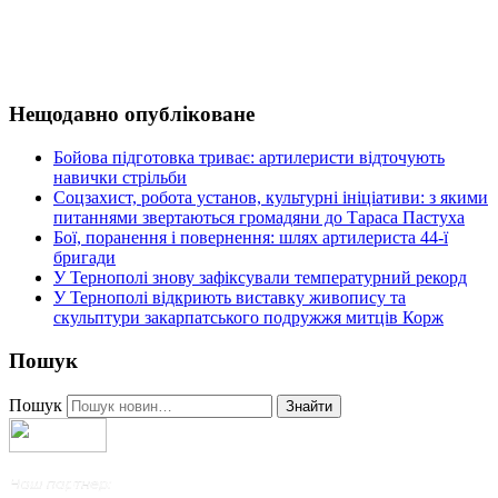
Нещодавно опубліковане
Бойова підготовка триває: артилеристи відточують
навички стрільби
Соцзахист, робота установ, культурні ініціативи: з якими
питаннями звертаються громадяни до Тараса Пастуха
Бої, поранення і повернення: шлях артилериста 44-ї
бригади
У Тернополі знову зафіксували температурний рекорд
У Тернополі відкриють виставку живопису та
скульптури закарпатського подружжя митців Корж
Пошук
Пошук
Знайти