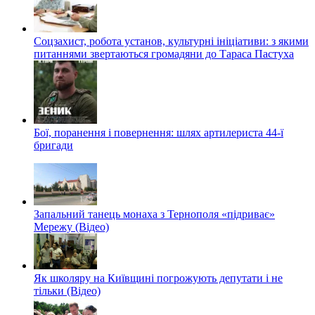
Соцзахист, робота установ, культурні ініціативи: з якими
питаннями звертаються громадяни до Тараса Пастуха
Бої, поранення і повернення: шлях артилериста 44-ї
бригади
Запальний танець монаха з Тернополя «підриває»
Мережу (Відео)
Як школяру на Київщині погрожують депутати і не
тільки (Відео)