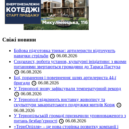
Свіжі новини
Бойова підготовка триває: артилеристи відточують
навички стрільби
06.08.2026
Соцзахист, робота установ, культурні ініціативи: з якими
питаннями звертаються громадяни до Тараса Пастуха
06.08.2026
Бої, поранення і повернення: шлях артилериста 44-ї
бригади
06.08.2026
У Тернополі знову зафіксували температурний рекорд
06.08.2026
У Тернополі відкриють виставку живопису та
скульптури закарпатського подружжя митців Корж
06.08.2026
У Тернопільській громаді призначили уповноваженого з
питань безбар’єрності
06.08.2026
«ТернОпілля» – це нова сторінка розвитку компанії і