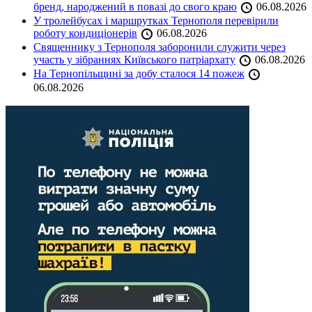
бренд, народжений в повазі до свого краю
06.08.2026
У тролейбусах і маршрутках Тернополя перевірили
роботу кондиціонерів
06.08.2026
Священнику з Тернополя заборонили служити через
участь у зібраннях Київського патріархату
06.08.2026
На Тернопільщині за добу сталося 14 пожеж
06.08.2026