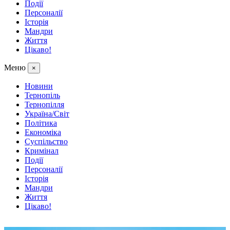
Події
Персоналії
Історія
Мандри
Життя
Цікаво!
Меню
×
Новини
Тернопіль
Тернопілля
Україна/Світ
Політика
Економіка
Суспільство
Кримінал
Події
Персоналії
Історія
Мандри
Життя
Цікаво!