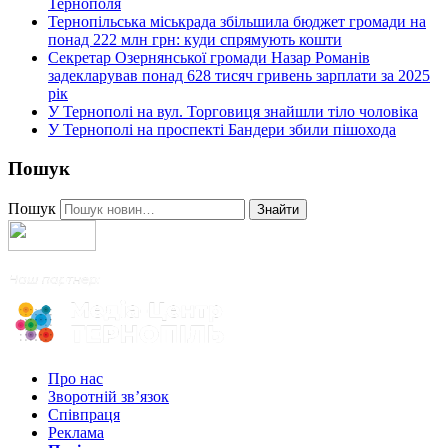
Тернополя
Тернопільська міськрада збільшила бюджет громади на
понад 222 млн грн: куди спрямують кошти
Секретар Озернянської громади Назар Романів
задекларував понад 628 тисяч гривень зарплати за 2025
рік
У Тернополі на вул. Торговиця знайшли тіло чоловіка
У Тернополі на проспекті Бандери збили пішохода
Пошук
Пошук
Знайти
Про нас
Зворотній зв’язок
Співпраця
Реклама