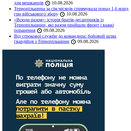
для мешканців
10.08.2026
Тернопільщина за сім місяців спрямувала понад 1,6 млрд
грн військового збору
10.08.2026
«Всюди разом»: історія братів-десантників із
Тернопільщини, які разом пройшли фронт і важкі
поранення
09.08.2026
Від строкової служби до командира: бойовий шлях
гвардійця з Тернопільщини
09.08.2026