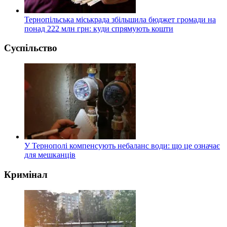
Тернопільська міськрада збільшила бюджет громади на
понад 222 млн грн: куди спрямують кошти
Суспільство
У Тернополі компенсують небаланс води: що це означає
для мешканців
Кримінал