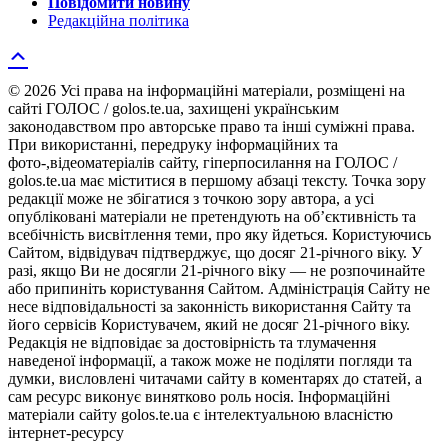
Повідомити новину
Редакційна політика
© 2026 Усі права на інформаційні матеріали, розміщені на
сайті ГОЛОС / golos.te.ua, захищені українським
законодавством про авторське право та інші суміжні права.
При використанні, передруку інформаційних та
фото-,відеоматеріалів сайту, гіперпосилання на ГОЛОС /
golos.te.ua має міститися в першому абзаці тексту. Точка зору
редакції може не збігатися з точкою зору автора, а усі
опубліковані матеріали не претендують на об’єктивність та
всебічність висвітлення теми, про яку йдеться. Користуючись
Сайтом, відвідувач підтверджує, що досяг 21-річного віку. У
разі, якщо Ви не досягли 21-річного віку — не розпочинайте
або припиніть користування Сайтом. Адміністрація Сайту не
несе відповідальності за законність використання Сайту та
його сервісів Користувачем, який не досяг 21-річного віку.
Редакція не відповідає за достовірність та тлумачення
наведеної інформації, а також може не поділяти погляди та
думки, висловлені читачами сайту в коментарях до статей, а
сам ресурс виконує винятково роль носія. Інформаційні
матеріали сайту golos.te.ua є інтелектуальною власністю
інтернет-ресурсу