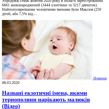
Упродовж січня–жовтня 2020 року в області зареєстрований
6661 живонароджений (3444 хлопчики та 3217 дівчаток).
Найпопулярнішими чоловічими іменами були Максим (259
дітей, або 7,5% від…
Новини
08.03.2020
Названі екзотичні імена, якими
тернополяни нарікають малюків
(Відео)