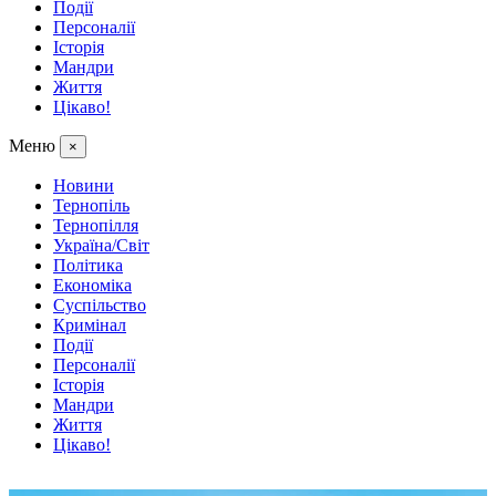
Події
Персоналії
Історія
Мандри
Життя
Цікаво!
Меню
×
Новини
Тернопіль
Тернопілля
Україна/Світ
Політика
Економіка
Суспільство
Кримінал
Події
Персоналії
Історія
Мандри
Життя
Цікаво!