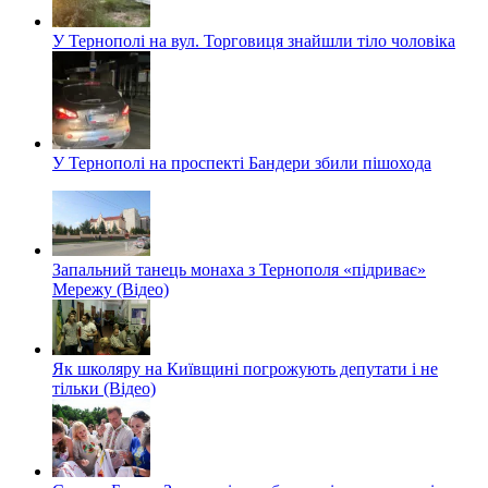
У Тернополі на вул. Торговиця знайшли тіло чоловіка
У Тернополі на проспекті Бандери збили пішохода
Запальний танець монаха з Тернополя «підриває»
Мережу (Відео)
Як школяру на Київщині погрожують депутати і не
тільки (Відео)