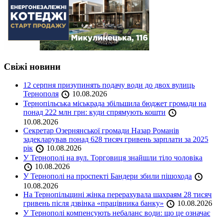
Свіжі новини
12 серпня призупинять подачу води до двох вулиць
Тернополя
10.08.2026
Тернопільська міськрада збільшила бюджет громади на
понад 222 млн грн: куди спрямують кошти
10.08.2026
Секретар Озернянської громади Назар Романів
задекларував понад 628 тисяч гривень зарплати за 2025
рік
10.08.2026
У Тернополі на вул. Торговиця знайшли тіло чоловіка
10.08.2026
У Тернополі на проспекті Бандери збили пішохода
10.08.2026
На Тернопільщині жінка перерахувала шахраям 28 тисяч
гривень після дзвінка «працівника банку»
10.08.2026
У Тернополі компенсують небаланс води: що це означає