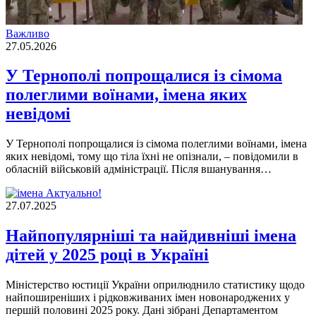
Важливо
27.05.2026
У Тернополі попрощалися із сімома
полеглими воїнами, імена яких
невідомі
У Тернополі попрощалися із сімома полеглими воїнами, імена
яких невідомі, тому що тіла їхні не опізнали, – повідомили в
обласній військовій адміністрації. Після вшанування…
Актуально!
27.07.2025
Найпопулярніші та найдивніші імена
дітей у 2025 році в Україні
Міністерство юстиції України оприлюднило статистику щодо
найпоширеніших і рідковживаних імен новонароджених у
першій половині 2025 року. Дані зібрані Департаментом