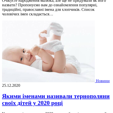
Очікуєте народження малюка, але ще не придумали як його
назвати? Пропонуємо вам до ознайомлення популярні,
традиційні, православні імена для хлопчиків. Список
чоловічих імен складається…
Новини
25.12.2020
Якими іменами називали тернополяни
своїх дітей у 2020 році