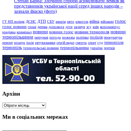
Степан Барна: Злочинні спроби асимілювати лемків як
представників української нації серед інших народів –
зазнали фіаско (фото)
голос
війна
ДТП
ГУ НП поліція
ДСНС
СБУ
аварія
авто
алкоголь
військові
голос новини
зсу
гроші
дитина
допомога
діти
загинув
київ
коронавірус
новини
новини тернополя
новини
новини голос
кримінал
крадіжка
тернопільщини
поліція
патрульні
погода
пожежа
політика
прокуратура
тернопілля
суд
ремонт
розшук
росія
рятувальники
сергій надал
смерть
спорт
тернопіль
тернопільщина
україна
тернопільські новини
чортків
Архіви
Архіви
Ми в соціальних мережах