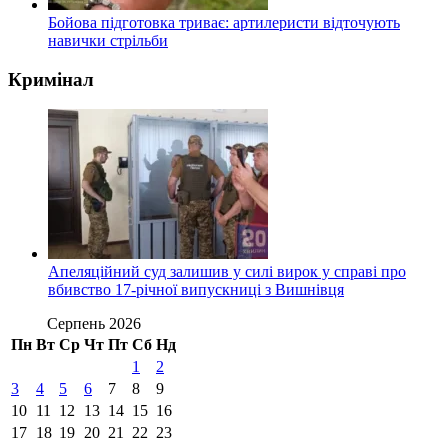
Бойова підготовка триває: артилеристи відточують
навички стрільби
Кримінал
Апеляційний суд залишив у силі вирок у справі про
вбивство 17-річної випускниці з Вишнівця
Серпень 2026
Пн
Вт
Ср
Чт
Пт
Сб
Нд
1
2
3
4
5
6
7
8
9
10
11
12
13
14
15
16
17
18
19
20
21
22
23