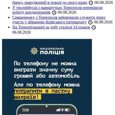
бренд, народжений в повазі до свого краю
06.08.2026
У тролейбусах і маршрутках Тернополя перевірили
роботу кондиціонерів
06.08.2026
Священнику з Тернополя заборонили служити через
участь у зібраннях Київського патріархату
06.08.2026
На Тернопільщині за добу сталося 14 пожеж
06.08.2026