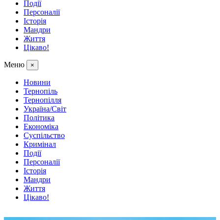
Події
Персоналії
Історія
Мандри
Життя
Цікаво!
Меню
×
Новини
Тернопіль
Тернопілля
Україна/Світ
Політика
Економіка
Суспільство
Кримінал
Події
Персоналії
Історія
Мандри
Життя
Цікаво!