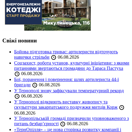
Свіжі новини
Бойова підготовка триває: артилеристи відточують
навички стрільби
06.08.2026
Соцзахист, робота установ, культурні ініціативи: з якими
питаннями звертаються громадяни до Тараса Пастуха
06.08.2026
Бої, поранення і повернення: шлях артилериста 44-ї
бригади
06.08.2026
У Тернополі знову зафіксували температурний рекорд
06.08.2026
У Тернополі відкриють виставку живопису та
скульптури закарпатського подружжя митців Корж
06.08.2026
У Тернопільській громаді призначили уповноваженого з
питань безбар’єрності
06.08.2026
«ТернОпілля» – це нова сторінка розвитку компанії і