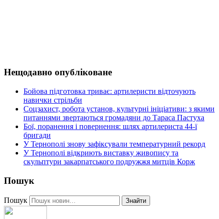
Нещодавно опубліковане
Бойова підготовка триває: артилеристи відточують
навички стрільби
Соцзахист, робота установ, культурні ініціативи: з якими
питаннями звертаються громадяни до Тараса Пастуха
Бої, поранення і повернення: шлях артилериста 44-ї
бригади
У Тернополі знову зафіксували температурний рекорд
У Тернополі відкриють виставку живопису та
скульптури закарпатського подружжя митців Корж
Пошук
Пошук
Знайти