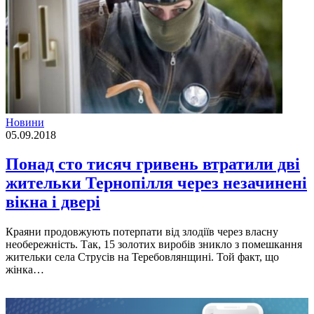
Новини
05.09.2018
Понад сто тисяч гривень втратили дві
жительки Тернопілля через незачинені
вікна і двері
Краяни продовжують потерпати від злодіїв через власну
необережність. Так, 15 золотих виробів зникло з помешкання
жительки села Струсів на Теребовлянщині. Той факт, що
жінка…