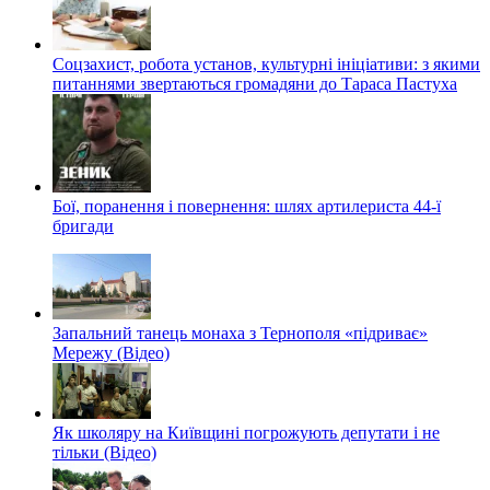
Соцзахист, робота установ, культурні ініціативи: з якими
питаннями звертаються громадяни до Тараса Пастуха
Бої, поранення і повернення: шлях артилериста 44-ї
бригади
Запальний танець монаха з Тернополя «підриває»
Мережу (Відео)
Як школяру на Київщині погрожують депутати і не
тільки (Відео)