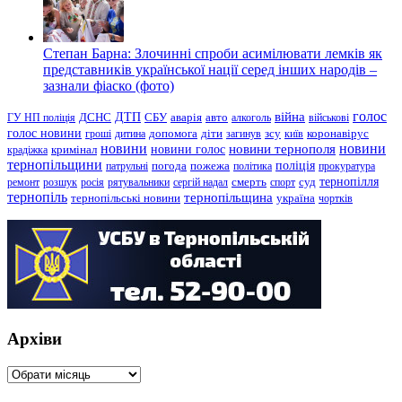
Степан Барна: Злочинні спроби асимілювати лемків як
представників української нації серед інших народів –
зазнали фіаско (фото)
голос
війна
ДТП
ГУ НП поліція
ДСНС
СБУ
аварія
авто
алкоголь
військові
голос новини
зсу
гроші
дитина
допомога
діти
загинув
київ
коронавірус
новини
новини тернополя
новини
новини голос
кримінал
крадіжка
тернопільщини
поліція
патрульні
погода
пожежа
політика
прокуратура
тернопілля
суд
ремонт
розшук
росія
рятувальники
сергій надал
смерть
спорт
тернопіль
тернопільщина
україна
тернопільські новини
чортків
Архіви
Архіви