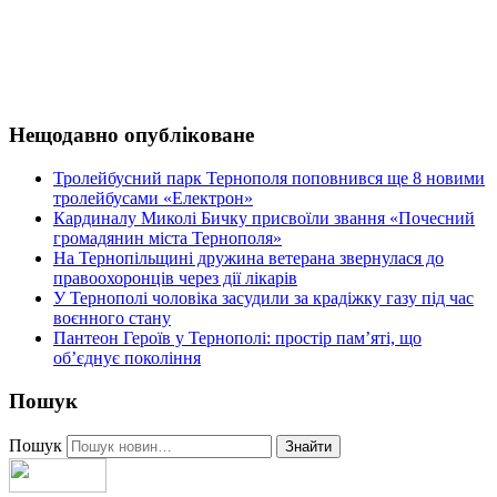
Нещодавно опубліковане
Тролейбусний парк Тернополя поповнився ще 8 новими
тролейбусами «Електрон»
Кардиналу Миколі Бичку присвоїли звання «Почесний
громадянин міста Тернополя»
На Тернопільщині дружина ветерана звернулася до
правоохоронців через дії лікарів
У Тернополі чоловіка засудили за крадіжку газу під час
воєнного стану
Пантеон Героїв у Тернополі: простір пам’яті, що
об’єднує покоління
Пошук
Пошук
Знайти