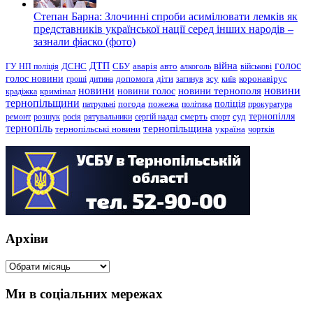
Степан Барна: Злочинні спроби асимілювати лемків як
представників української нації серед інших народів –
зазнали фіаско (фото)
голос
війна
ДТП
ГУ НП поліція
ДСНС
СБУ
аварія
авто
алкоголь
військові
голос новини
зсу
гроші
дитина
допомога
діти
загинув
київ
коронавірус
новини
новини тернополя
новини
новини голос
кримінал
крадіжка
тернопільщини
поліція
патрульні
погода
пожежа
політика
прокуратура
тернопілля
суд
ремонт
розшук
росія
рятувальники
сергій надал
смерть
спорт
тернопіль
тернопільщина
україна
тернопільські новини
чортків
Архіви
Архіви
Ми в соціальних мережах