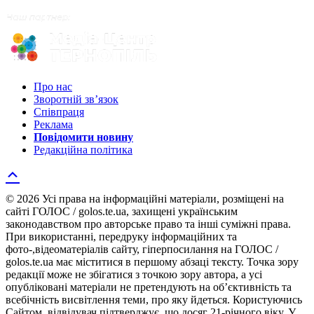
Про нас
Зворотній зв’язок
Співпраця
Реклама
Повідомити новину
Редакційна політика
© 2026 Усі права на інформаційні матеріали, розміщені на
сайті ГОЛОС / golos.te.ua, захищені українським
законодавством про авторське право та інші суміжні права.
При використанні, передруку інформаційних та
фото-,відеоматеріалів сайту, гіперпосилання на ГОЛОС /
golos.te.ua має міститися в першому абзаці тексту. Точка зору
редакції може не збігатися з точкою зору автора, а усі
опубліковані матеріали не претендують на об’єктивність та
всебічність висвітлення теми, про яку йдеться. Користуючись
Сайтом, відвідувач підтверджує, що досяг 21-річного віку. У