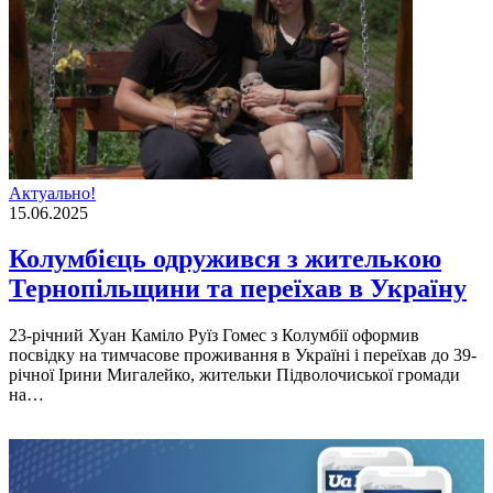
Актуально!
15.06.2025
Колумбієць одружився з жителькою
Тернопільщини та переїхав в Україну
23-річний Хуан Каміло Руїз Гомес з Колумбії оформив
посвідку на тимчасове проживання в Україні і переїхав до 39-
річної Ірини Мигалейко, жительки Підволочиської громади
на…