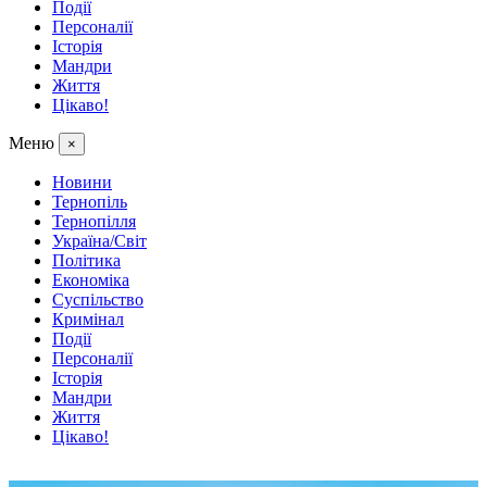
Події
Персоналії
Історія
Мандри
Життя
Цікаво!
Меню
×
Новини
Тернопіль
Тернопілля
Україна/Світ
Політика
Економіка
Суспільство
Кримінал
Події
Персоналії
Історія
Мандри
Життя
Цікаво!