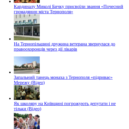
Кардиналу Миколі Бичку присвоїли звання «Почесний
громадянин міста Тернополя»
На Тернопільщині дружина ветерана звернулася до
правоохоронців через дії лікарів
Запальний танець монаха з Тернополя «підриває»
Мережу (Відео)
Як школяру на Київщині погрожують депутати і не
тільки (Відео)