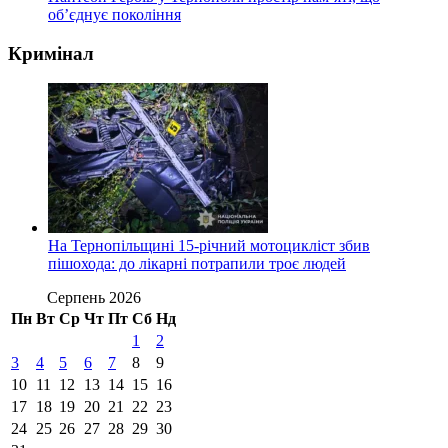
об’єднує покоління
Кримінал
На Тернопільщині 15-річний мотоцикліст збив
пішохода: до лікарні потрапили троє людей
Серпень 2026
Пн
Вт
Ср
Чт
Пт
Сб
Нд
1
2
3
4
5
6
7
8
9
10
11
12
13
14
15
16
17
18
19
20
21
22
23
24
25
26
27
28
29
30