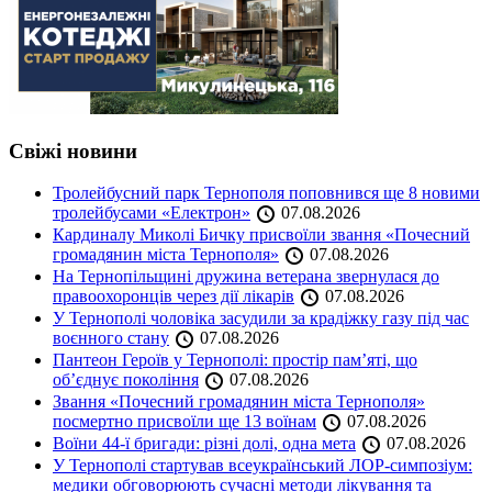
Свіжі новини
Тролейбусний парк Тернополя поповнився ще 8 новими
тролейбусами «Електрон»
07.08.2026
Кардиналу Миколі Бичку присвоїли звання «Почесний
громадянин міста Тернополя»
07.08.2026
На Тернопільщині дружина ветерана звернулася до
правоохоронців через дії лікарів
07.08.2026
У Тернополі чоловіка засудили за крадіжку газу під час
воєнного стану
07.08.2026
Пантеон Героїв у Тернополі: простір пам’яті, що
об’єднує покоління
07.08.2026
Звання «Почесний громадянин міста Тернополя»
посмертно присвоїли ще 13 воїнам
07.08.2026
Воїни 44-ї бригади: різні долі, одна мета
07.08.2026
У Тернополі стартував всеукраїнський ЛОР-симпозіум:
медики обговорюють сучасні методи лікування та