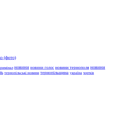
о (фото)
новини
новини тернополя
новини
новини голос
кримінал
ль
тернопільщина
україна
тернопільські новини
чортків