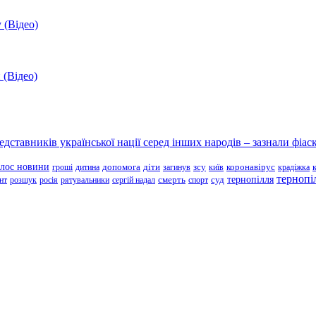
 (Відео)
 (Відео)
ставників української нації серед інших народів – зазнали фіаск
олос новини
зсу
гроші
дитина
допомога
діти
загинув
київ
коронавірус
крадіжка
тернопі
тернопілля
суд
нт
розшук
росія
рятувальники
сергій надал
смерть
спорт