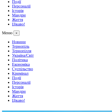
Події
Персоналії
Історія
Мандри
Життя
Цікаво!
Меню
×
Новини
Тернопіль
Тернопілля
Україна/Світ
Політика
Економіка
Суспільство
Кримінал
Події
Персоналії
Історія
Мандри
Життя
Цікаво!