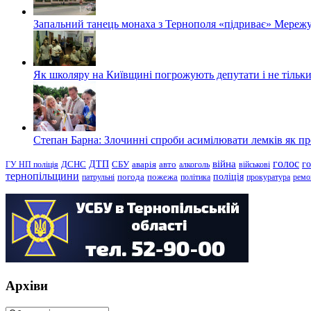
Запальний танець монаха з Тернополя «підриває» Мережу
Як школяру на Київщині погрожують депутати і не тільки
Степан Барна: Злочинні спроби асимілювати лемків як пред
голос
війна
г
ДТП
ГУ НП поліція
ДСНС
СБУ
аварія
авто
алкоголь
військові
тернопільщини
поліція
патрульні
погода
пожежа
політика
прокуратура
ремо
Архіви