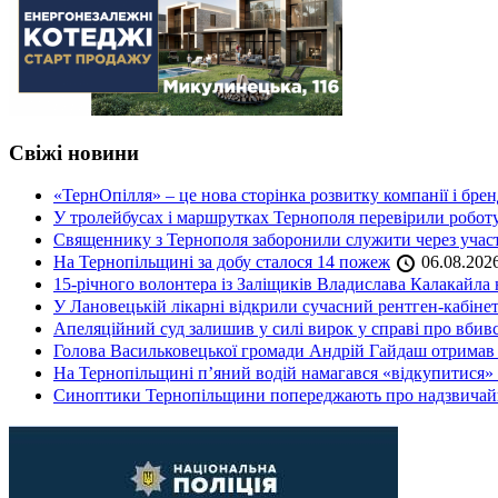
Свіжі новини
«ТернОпілля» – це нова сторінка розвитку компанії і бре
У тролейбусах і маршрутках Тернополя перевірили робот
Священнику з Тернополя заборонили служити через участь
На Тернопільщині за добу сталося 14 пожеж
06.08.202
15-річного волонтера із Заліщиків Владислава Калакайл
У Лановецькій лікарні відкрили сучасний рентген-кабінет
Апеляційний суд залишив у силі вирок у справі про вбив
Голова Васильковецької громади Андрій Гайдаш отримав
На Тернопільщині п’яний водій намагався «відкупитися» в
Синоптики Тернопільщини попереджають про надзвичайн