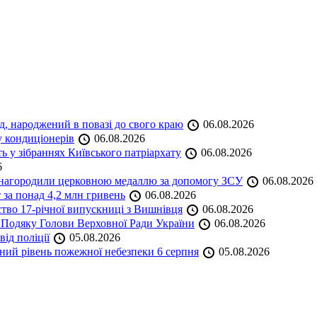
нд, народжений в повазі до свого краю
06.08.2026
у кондиціонерів
06.08.2026
 у зібраннях Київського патріархату
06.08.2026
6
а нагородили церковною медаллю за допомогу ЗСУ
06.08.2026
 за понад 4,2 млн гривень
06.08.2026
ство 17-річної випускниці з Вишнівця
06.08.2026
 Подяку Голови Верховної Ради України
06.08.2026
ід поліції
05.08.2026
ий рівень пожежної небезпеки 6 серпня
05.08.2026