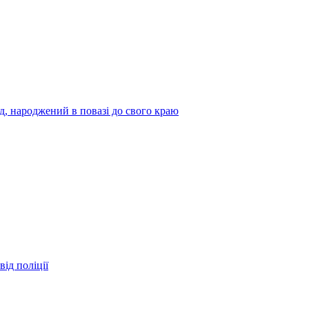
нд, народжений в повазі до свого краю
ід поліції