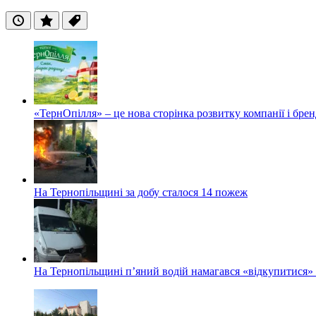
Останні
Популярні
Теги
«ТернОпілля» – це нова сторінка розвитку компанії і бре
На Тернопільщині за добу сталося 14 пожеж
На Тернопільщині п’яний водій намагався «відкупитися» в