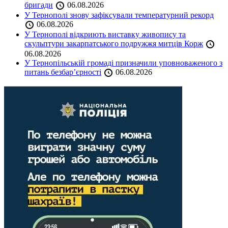
бригади
06.08.2026
У Тернополі знову зафіксували температурний рекорд
06.08.2026
У Тернополі відкриють виставку живопису та
скульптури закарпатського подружжя митців Корж
06.08.2026
У Тернопільській громаді призначили уповноваженого з
питань безбар’єрності
06.08.2026