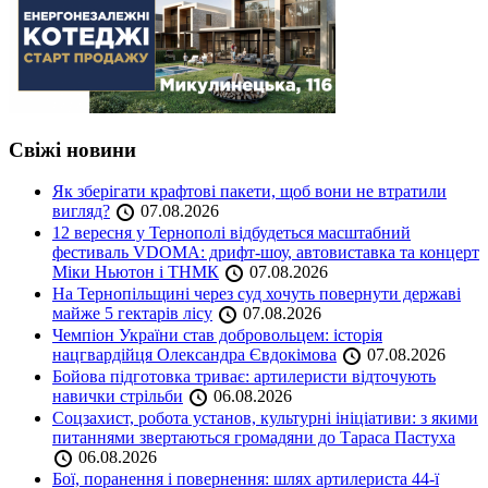
Свіжі новини
Як зберігати крафтові пакети, щоб вони не втратили
вигляд?
07.08.2026
12 вересня у Тернополі відбудеться масштабний
фестиваль VDOMA: дрифт-шоу, автовиставка та концерт
Міки Ньютон і ТНМК
07.08.2026
На Тернопільщині через суд хочуть повернути державі
майже 5 гектарів лісу
07.08.2026
Чемпіон України став добровольцем: історія
нацгвардійця Олександра Євдокімова
07.08.2026
Бойова підготовка триває: артилеристи відточують
навички стрільби
06.08.2026
Соцзахист, робота установ, культурні ініціативи: з якими
питаннями звертаються громадяни до Тараса Пастуха
06.08.2026
Бої, поранення і повернення: шлях артилериста 44-ї