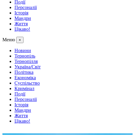
Події
Персоналії
Історія
Мандри
Життя
Цікаво!
Меню
×
Новини
Тернопіль
Тернопілля
Україна/Світ
Політика
Економіка
Суспільство
Кримінал
Події
Персоналії
Історія
Мандри
Життя
Цікаво!