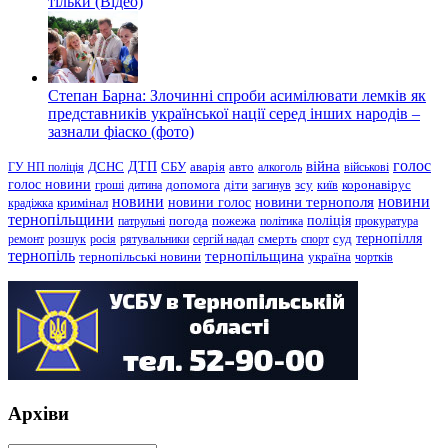
тільки (Відео)
Степан Барна: Злочинні спроби асимілювати лемків як
представників української нації серед інших народів –
зазнали фіаско (фото)
голос
війна
ДТП
ГУ НП поліція
ДСНС
СБУ
аварія
авто
алкоголь
військові
голос новини
зсу
гроші
дитина
допомога
діти
загинув
київ
коронавірус
новини
новини тернополя
новини
новини голос
кримінал
крадіжка
тернопільщини
поліція
патрульні
погода
пожежа
політика
прокуратура
тернопілля
суд
ремонт
розшук
росія
рятувальники
сергій надал
смерть
спорт
тернопіль
тернопільщина
україна
тернопільські новини
чортків
Архіви