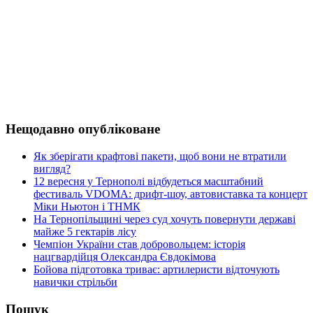
Нещодавно опубліковане
Як зберігати крафтові пакети, щоб вони не втратили
вигляд?
12 вересня у Тернополі відбудеться масштабний
фестиваль VDOMA: дрифт-шоу, автовиставка та концерт
Міки Ньютон і ТНМК
На Тернопільщині через суд хочуть повернути державі
майже 5 гектарів лісу
Чемпіон України став добровольцем: історія
нацгвардійця Олександра Євдокімова
Бойова підготовка триває: артилеристи відточують
навички стрільби
Пошук