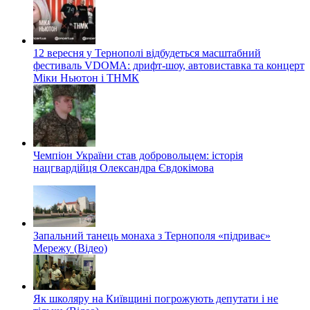
12 вересня у Тернополі відбудеться масштабний
фестиваль VDOMA: дрифт-шоу, автовиставка та концерт
Міки Ньютон і ТНМК
Чемпіон України став добровольцем: історія
нацгвардійця Олександра Євдокімова
Запальний танець монаха з Тернополя «підриває»
Мережу (Відео)
Як школяру на Київщині погрожують депутати і не