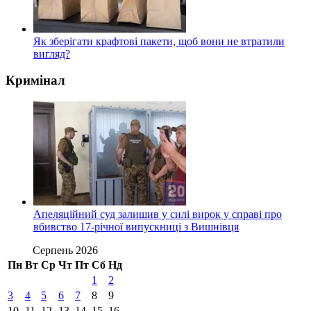
Як зберігати крафтові пакети, щоб вони не втратили
вигляд?
Кримінал
Апеляційний суд залишив у силі вирок у справі про
вбивство 17-річної випускниці з Вишнівця
Серпень 2026
Пн
Вт
Ср
Чт
Пт
Сб
Нд
1
2
3
4
5
6
7
8
9
10
11
12
13
14
15
16