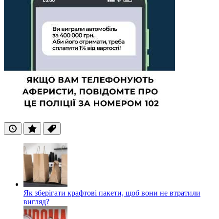
Останні
Популярні
Теги
Як зберігати крафтові пакети, щоб вони не втратили
вигляд?