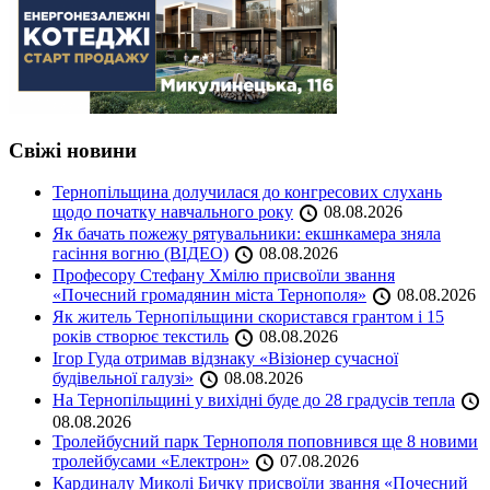
Свіжі новини
Тернопільщина долучилася до конгресових слухань
щодо початку навчального року
08.08.2026
Як бачать пожежу рятувальники: екшнкамера зняла
гасіння вогню (ВІДЕО)
08.08.2026
Професору Стефану Хмілю присвоїли звання
«Почесний громадянин міста Тернополя»
08.08.2026
Як житель Тернопільщини скористався грантом і 15
років створює текстиль
08.08.2026
Ігор Гуда отримав відзнаку «Візіонер сучасної
будівельної галузі»
08.08.2026
На Тернопільщині у вихідні буде до 28 градусів тепла
08.08.2026
Тролейбусний парк Тернополя поповнився ще 8 новими
тролейбусами «Електрон»
07.08.2026
Кардиналу Миколі Бичку присвоїли звання «Почесний