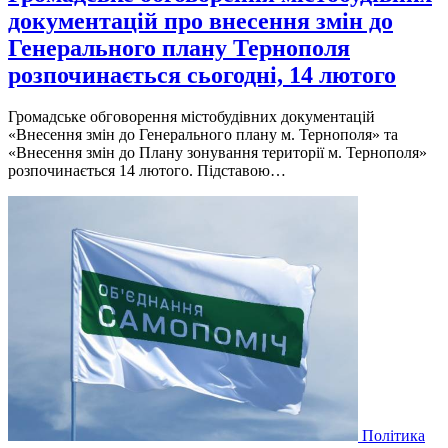
документацій про внесення змін до
Генерального плану Тернополя
розпочинається сьогодні, 14 лютого
Громадське обговорення мiстобудiвних документацiй
«Внесення змiн до Генерального плану м. Тернополя» та
«Внесення змiн до Плану зонування територiї м. Тернополя»
розпочинається 14 лютого. Пiдставою…
Політика