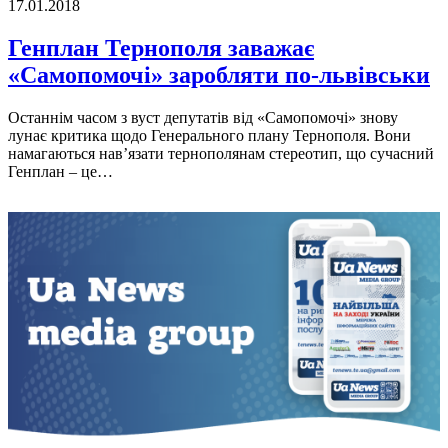
17.01.2018
Генплан Тернополя заважає
«Самопомочі» заробляти по-львівськи
Останнім часом з вуст депутатів від «Самопомочі» знову
лунає критика щодо Генерального плану Тернополя. Вони
намагаються нав’язати тернополянам стереотип, що сучасний
Генплан – це…