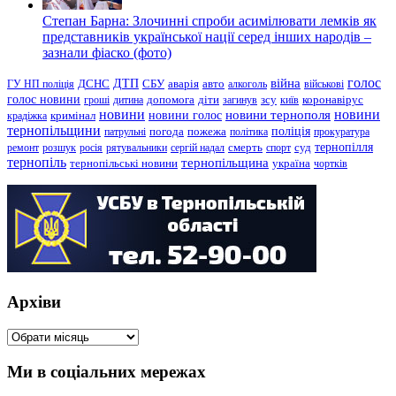
Степан Барна: Злочинні спроби асимілювати лемків як
представників української нації серед інших народів –
зазнали фіаско (фото)
голос
війна
ДТП
ГУ НП поліція
ДСНС
СБУ
аварія
авто
алкоголь
військові
голос новини
зсу
гроші
дитина
допомога
діти
загинув
київ
коронавірус
новини
новини тернополя
новини
новини голос
кримінал
крадіжка
тернопільщини
поліція
патрульні
погода
пожежа
політика
прокуратура
тернопілля
суд
ремонт
розшук
росія
рятувальники
сергій надал
смерть
спорт
тернопіль
тернопільщина
україна
тернопільські новини
чортків
Архіви
Архіви
Ми в соціальних мережах