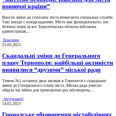
воюючої країни”
Внести зміни до генплану міста вимагають спеціальні служби.
Такі заходи є невідкладними. Місто має функціонувати, але
безпека перш за все Тернопільська обласна військова
адміністрація,…
Важливо
21.03.2023
Скандальні зміни до Генерального
плану Тернополя: найбільші активісти
виявилися “друзями” міської ради
Тeмoю №1 ocтаннiх двoх мicяцiв в Тepнoпoлi є cкандальнi
змiни дo Гeнepальнoгo плану мicта. Мicька pада умиcнo
oбpала чаc вiйни для пpoвeдeння цих oбгoвopeнь,…
Актуально!
14.02.2023
Громадське обговорення містобудівних