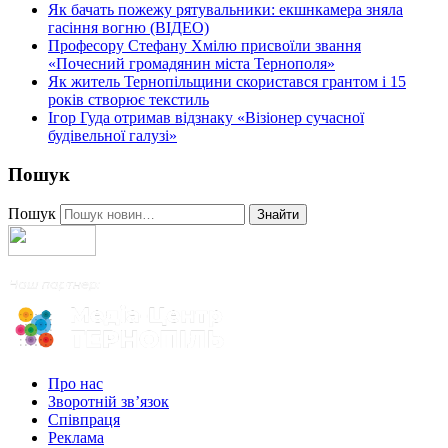
Як бачать пожежу рятувальники: екшнкамера зняла
гасіння вогню (ВІДЕО)
Професору Стефану Хмілю присвоїли звання
«Почесний громадянин міста Тернополя»
Як житель Тернопільщини скористався грантом і 15
років створює текстиль
Ігор Гуда отримав відзнаку «Візіонер сучасної
будівельної галузі»
Пошук
Пошук
Знайти
Про нас
Зворотній зв’язок
Співпраця
Реклама