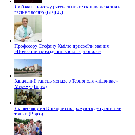
Як бачать пожежу рятувальники: екшнкамера зняла
гасіння вогню (ВІДЕО)
Професору Стефану Хмілю присвоїли звання
«Почесний громадянин міста Тернополя»
Запальний танець монаха з Тернополя «підриває»
Мережу (Відео)
Як школяру на Київщині погрожують депутати і не
тільки (Відео)