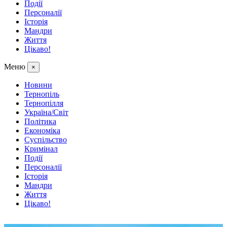
Події
Персоналії
Історія
Мандри
Життя
Цікаво!
Меню
×
Новини
Тернопіль
Тернопілля
Україна/Світ
Політика
Економіка
Суспільство
Кримінал
Події
Персоналії
Історія
Мандри
Життя
Цікаво!