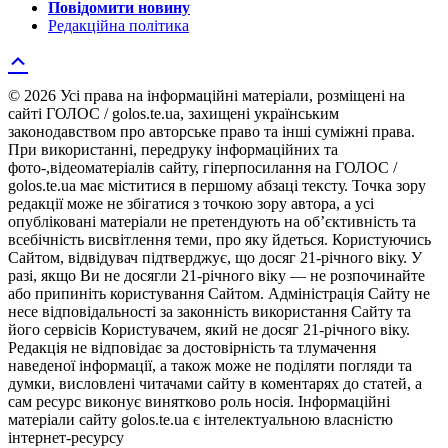
Повідомити новину
Редакційна політика
© 2026 Усі права на інформаційні матеріали, розміщені на
сайті ГОЛОС / golos.te.ua, захищені українським
законодавством про авторське право та інші суміжні права.
При використанні, передруку інформаційних та
фото-,відеоматеріалів сайту, гіперпосилання на ГОЛОС /
golos.te.ua має міститися в першому абзаці тексту. Точка зору
редакції може не збігатися з точкою зору автора, а усі
опубліковані матеріали не претендують на об’єктивність та
всебічність висвітлення теми, про яку йдеться. Користуючись
Сайтом, відвідувач підтверджує, що досяг 21-річного віку. У
разі, якщо Ви не досягли 21-річного віку — не розпочинайте
або припиніть користування Сайтом. Адміністрація Сайту не
несе відповідальності за законність використання Сайту та
його сервісів Користувачем, який не досяг 21-річного віку.
Редакція не відповідає за достовірність та тлумачення
наведеної інформації, а також може не поділяти погляди та
думки, висловлені читачами сайту в коментарях до статей, а
сам ресурс виконує винятково роль носія. Інформаційні
матеріали сайту golos.te.ua є інтелектуальною власністю
інтернет-ресурсу