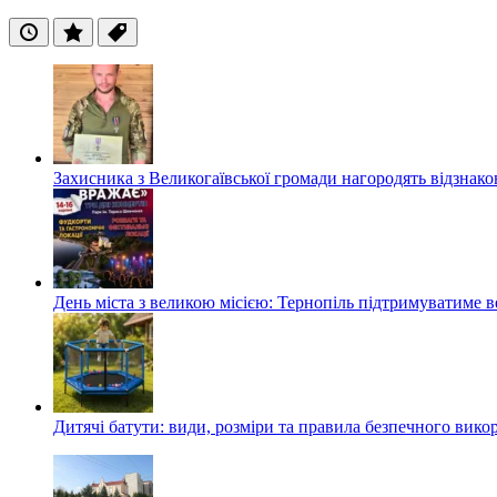
Останні
Популярні
Теги
Захисника з Великогаївської громади нагородять відзна
День міста з великою місією: Тернопіль підтримуватиме в
Дитячі батути: види, розміри та правила безпечного вико