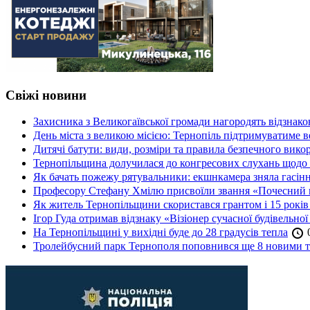
Свіжі новини
Захисника з Великогаївської громади нагородять відзна
День міста з великою місією: Тернопіль підтримуватиме в
Дитячі батути: види, розміри та правила безпечного вико
Тернопільщина долучилася до конгресових слухань щодо 
Як бачать пожежу рятувальники: екшнкамера зняла гасін
Професору Стефану Хмілю присвоїли звання «Почесний 
Як житель Тернопільщини скористався грантом і 15 років
Ігор Гуда отримав відзнаку «Візіонер сучасної будівельної
На Тернопільщині у вихідні буде до 28 градусів тепла
0
Тролейбусний парк Тернополя поповнився ще 8 новими 