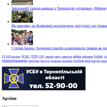
Запальний танець монаха з Тернополя «підриває» Мережу
Як школяру на Київщині погрожують депутати і не тільки
Степан Барна: Злочинні спроби асимілювати лемків як пред
голос
війна
г
ДТП
ГУ НП поліція
ДСНС
СБУ
аварія
авто
алкоголь
військові
тернопільщини
поліція
патрульні
погода
пожежа
політика
прокуратура
ремо
Архіви