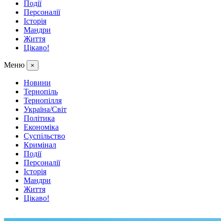
Події
Персоналії
Історія
Мандри
Життя
Цікаво!
Меню
×
Новини
Тернопіль
Тернопілля
Україна/Світ
Політика
Економіка
Суспільство
Кримінал
Події
Персоналії
Історія
Мандри
Життя
Цікаво!