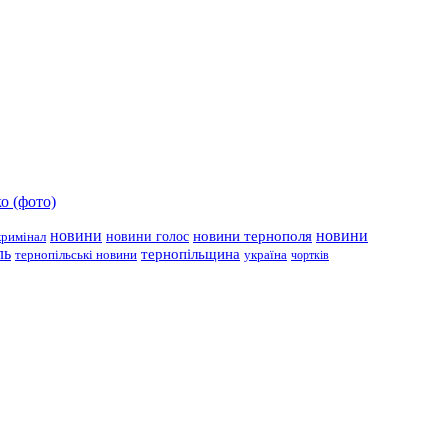
о (фото)
новини
новини тернополя
новини
новини голос
кримінал
ль
тернопільщина
україна
тернопільські новини
чортків