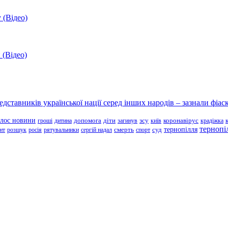
 (Відео)
 (Відео)
ставників української нації серед інших народів – зазнали фіаск
олос новини
зсу
гроші
дитина
допомога
діти
загинув
київ
коронавірус
крадіжка
тернопі
тернопілля
суд
нт
розшук
росія
рятувальники
сергій надал
смерть
спорт