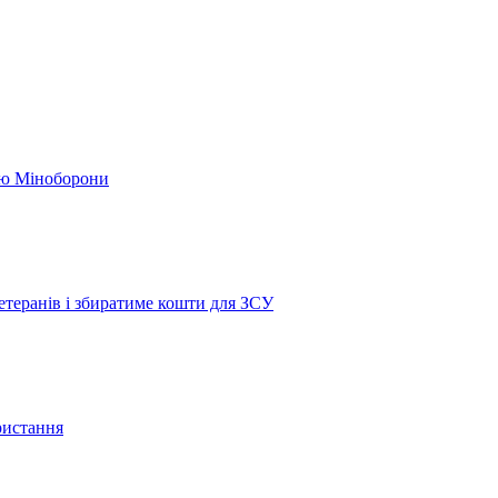
кою Міноборони
етеранів і збиратиме кошти для ЗСУ
ристання