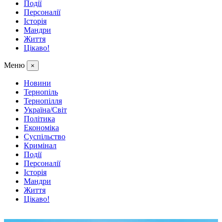
Події
Персоналії
Історія
Мандри
Життя
Цікаво!
Меню
×
Новини
Тернопіль
Тернопілля
Україна/Світ
Політика
Економіка
Суспільство
Кримінал
Події
Персоналії
Історія
Мандри
Життя
Цікаво!