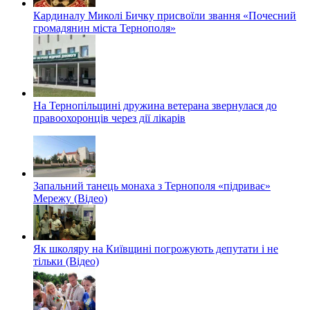
Кардиналу Миколі Бичку присвоїли звання «Почесний
громадянин міста Тернополя»
На Тернопільщині дружина ветерана звернулася до
правоохоронців через дії лікарів
Запальний танець монаха з Тернополя «підриває»
Мережу (Відео)
Як школяру на Київщині погрожують депутати і не
тільки (Відео)