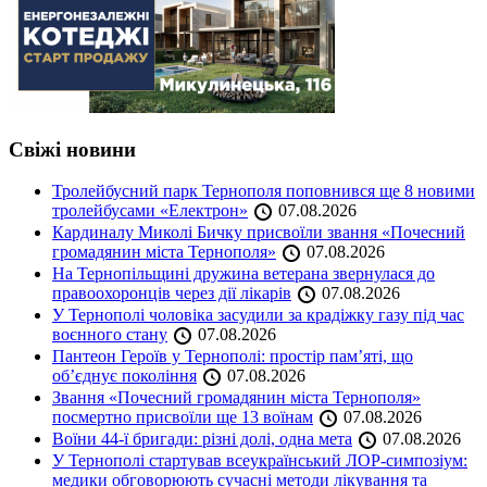
Свіжі новини
Тролейбусний парк Тернополя поповнився ще 8 новими
тролейбусами «Електрон»
07.08.2026
Кардиналу Миколі Бичку присвоїли звання «Почесний
громадянин міста Тернополя»
07.08.2026
На Тернопільщині дружина ветерана звернулася до
правоохоронців через дії лікарів
07.08.2026
У Тернополі чоловіка засудили за крадіжку газу під час
воєнного стану
07.08.2026
Пантеон Героїв у Тернополі: простір пам’яті, що
об’єднує покоління
07.08.2026
Звання «Почесний громадянин міста Тернополя»
посмертно присвоїли ще 13 воїнам
07.08.2026
Воїни 44-ї бригади: різні долі, одна мета
07.08.2026
У Тернополі стартував всеукраїнський ЛОР-симпозіум:
медики обговорюють сучасні методи лікування та