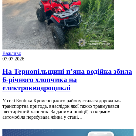
Важливо
07.07.2026
На Тернопільщині п’яна водійка збила
6-річного хлопчика на
електроквадроциклі
У селі Бонівка Кременецького району сталася дорожньо-
транспортна пригода, внаслідок якої тяжко травмувався
шестирічний хлопчик. За даними поліції, за кермом
автомобіля перебувала жінка у стані…