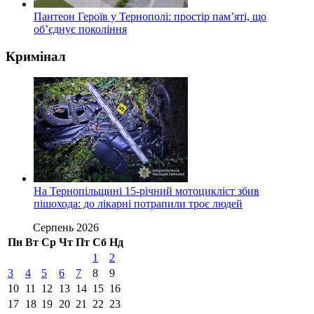
Пантеон Героїв у Тернополі: простір пам’яті, що
об’єднує покоління
Кримінал
На Тернопільщині 15-річний мотоцикліст збив
пішохода: до лікарні потрапили троє людей
Серпень 2026
Пн
Вт
Ср
Чт
Пт
Сб
Нд
1
2
3
4
5
6
7
8
9
10
11
12
13
14
15
16
17
18
19
20
21
22
23