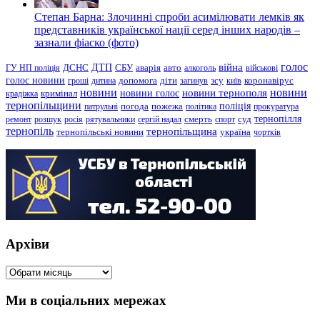
Степан Барна: Злочинні спроби асимілювати лемків як
представників української нації серед інших народів –
зазнали фіаско (фото)
голос
війна
ДТП
ГУ НП поліція
ДСНС
СБУ
аварія
авто
алкоголь
військові
голос новини
зсу
гроші
дитина
допомога
діти
загинув
київ
коронавірус
новини
новини тернополя
новини
новини голос
кримінал
крадіжка
тернопільщини
поліція
патрульні
погода
пожежа
політика
прокуратура
тернопілля
суд
ремонт
розшук
росія
рятувальники
сергій надал
смерть
спорт
тернопіль
тернопільщина
україна
тернопільські новини
чортків
Архіви
Архіви
Ми в соціальних мережах