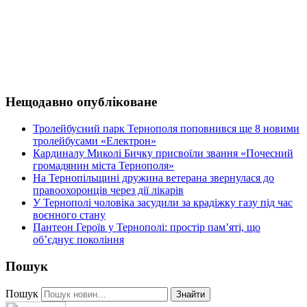
Нещодавно опубліковане
Тролейбусний парк Тернополя поповнився ще 8 новими
тролейбусами «Електрон»
Кардиналу Миколі Бичку присвоїли звання «Почесний
громадянин міста Тернополя»
На Тернопільщині дружина ветерана звернулася до
правоохоронців через дії лікарів
У Тернополі чоловіка засудили за крадіжку газу під час
воєнного стану
Пантеон Героїв у Тернополі: простір пам’яті, що
об’єднує покоління
Пошук
Пошук
Знайти