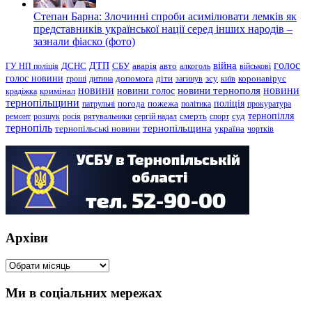
Степан Барна: Злочинні спроби асимілювати лемків як
представників української нації серед інших народів –
зазнали фіаско (фото)
голос
війна
ДТП
ГУ НП поліція
ДСНС
СБУ
аварія
авто
алкоголь
військові
голос новини
зсу
гроші
дитина
допомога
діти
загинув
київ
коронавірус
новини
новини тернополя
новини
новини голос
кримінал
крадіжка
тернопільщини
поліція
патрульні
погода
пожежа
політика
прокуратура
тернопілля
суд
ремонт
розшук
росія
рятувальники
сергій надал
смерть
спорт
тернопіль
тернопільщина
україна
тернопільські новини
чортків
Архіви
Архіви
Ми в соціальних мережах