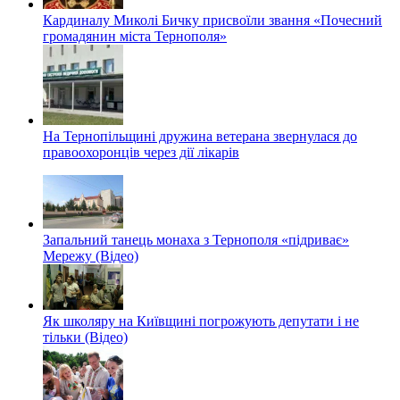
Кардиналу Миколі Бичку присвоїли звання «Почесний
громадянин міста Тернополя»
На Тернопільщині дружина ветерана звернулася до
правоохоронців через дії лікарів
Запальний танець монаха з Тернополя «підриває»
Мережу (Відео)
Як школяру на Київщині погрожують депутати і не
тільки (Відео)