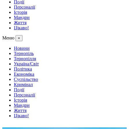
Події
Персоналії
Історія
Мандри
Життя
Цікаво!
Меню
×
Новини
Тернопіль
Тернопілля
Україна/Світ
Політика
Економіка
Суспільство
Кримінал
Події
Персоналії
Історія
Мандри
Життя
Цікаво!