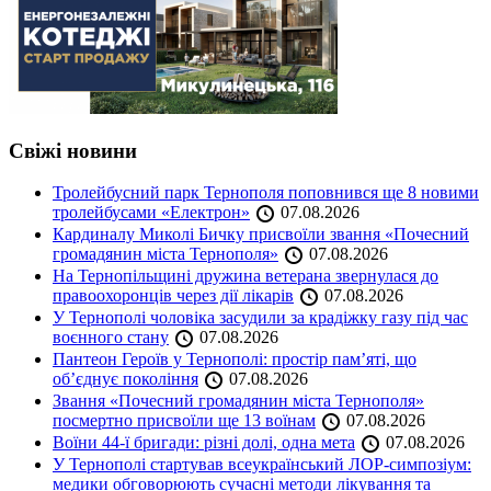
Свіжі новини
Тролейбусний парк Тернополя поповнився ще 8 новими
тролейбусами «Електрон»
07.08.2026
Кардиналу Миколі Бичку присвоїли звання «Почесний
громадянин міста Тернополя»
07.08.2026
На Тернопільщині дружина ветерана звернулася до
правоохоронців через дії лікарів
07.08.2026
У Тернополі чоловіка засудили за крадіжку газу під час
воєнного стану
07.08.2026
Пантеон Героїв у Тернополі: простір пам’яті, що
об’єднує покоління
07.08.2026
Звання «Почесний громадянин міста Тернополя»
посмертно присвоїли ще 13 воїнам
07.08.2026
Воїни 44-ї бригади: різні долі, одна мета
07.08.2026
У Тернополі стартував всеукраїнський ЛОР-симпозіум:
медики обговорюють сучасні методи лікування та