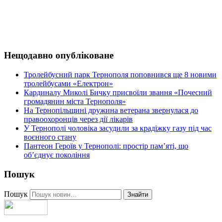
Нещодавно опубліковане
Тролейбусний парк Тернополя поповнився ще 8 новими
тролейбусами «Електрон»
Кардиналу Миколі Бичку присвоїли звання «Почесний
громадянин міста Тернополя»
На Тернопільщині дружина ветерана звернулася до
правоохоронців через дії лікарів
У Тернополі чоловіка засудили за крадіжку газу під час
воєнного стану
Пантеон Героїв у Тернополі: простір пам’яті, що
об’єднує покоління
Пошук
Пошук
Знайти