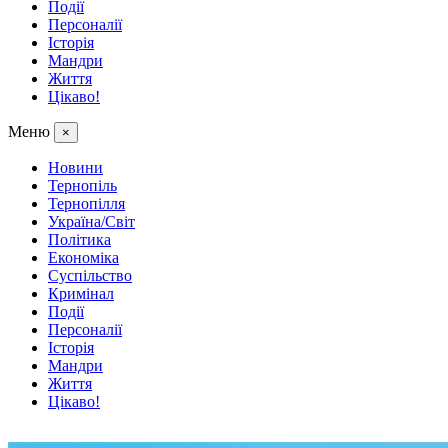
Події
Персоналії
Історія
Мандри
Життя
Цікаво!
Меню
×
Новини
Тернопіль
Тернопілля
Україна/Світ
Політика
Економіка
Суспільство
Кримінал
Події
Персоналії
Історія
Мандри
Життя
Цікаво!