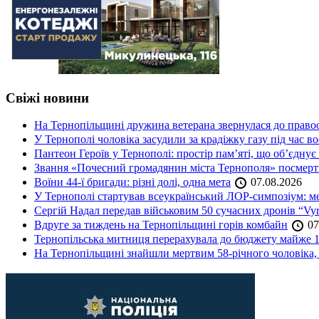
Свіжі новини
На Тернопільщині дружина ветерана звернулася до правоох
У Тернополі чоловіка засудили за крадіжку газу під час в
Пантеон Героїв у Тернополі: простір пам’яті, що об’єднує
Звання «Почесний громадянин міста Тернополя» посмерт
Воїни 44-ї бригади: різні долі, одна мета
07.08.2026
У Тернополі стартував всеукраїнський ЛОР-симпозіум: ме
Сергій Надал передав військовим 50 сучасних дронів “Vyr
Вдруге за тиждень на Тернопільщині горів комбайн
07
Тернопільська митниця перерахувала до бюджету майже 1
На Тернопільщині знайшли мертвим 58-річного чоловіка, 