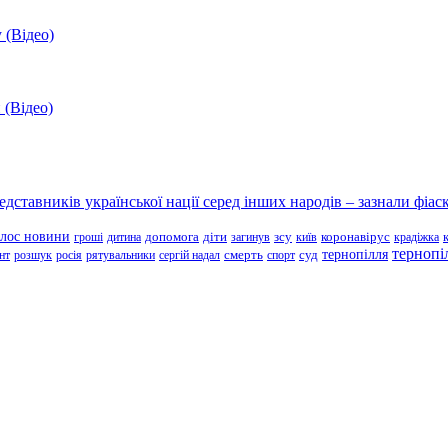
 (Відео)
 (Відео)
ставників української нації серед інших народів – зазнали фіаск
олос новини
зсу
гроші
дитина
допомога
діти
загинув
київ
коронавірус
крадіжка
тернопі
тернопілля
суд
нт
розшук
росія
рятувальники
сергій надал
смерть
спорт