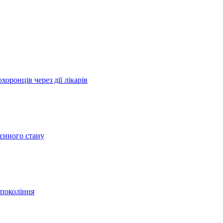
оронців через дії лікарів
оєнного стану
 покоління