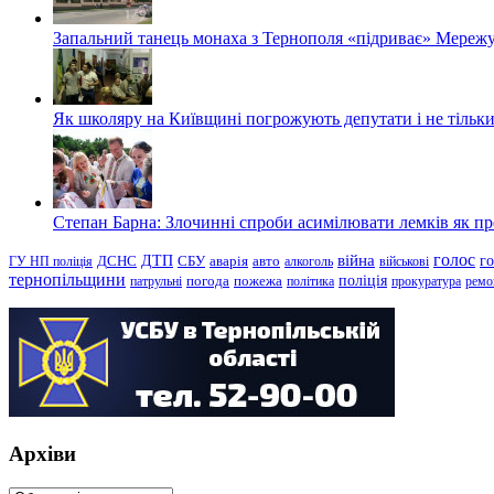
Запальний танець монаха з Тернополя «підриває» Мережу
Як школяру на Київщині погрожують депутати і не тільки
Степан Барна: Злочинні спроби асимілювати лемків як пред
голос
війна
г
ДТП
ГУ НП поліція
ДСНС
СБУ
аварія
авто
алкоголь
військові
тернопільщини
поліція
патрульні
погода
пожежа
політика
прокуратура
ремо
Архіви