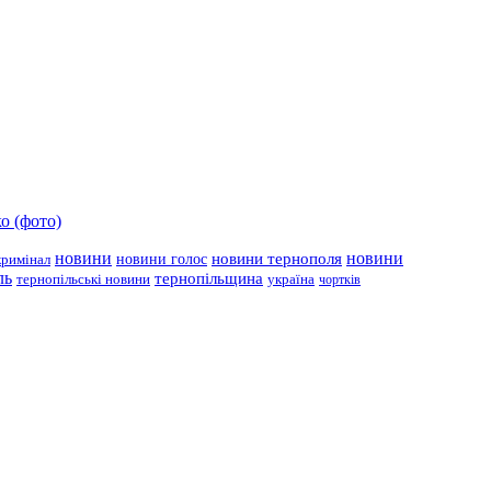
о (фото)
новини
новини тернополя
новини
новини голос
кримінал
ль
тернопільщина
україна
тернопільські новини
чортків