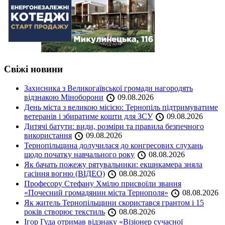
Свіжі новини
Захисника з Великогаївської громади нагородять
відзнакою Міноборони
09.08.2026
День міста з великою місією: Тернопіль підтримуватиме
ветеранів і збиратиме кошти для ЗСУ
09.08.2026
Дитячі батути: види, розміри та правила безпечного
використання
09.08.2026
Тернопільщина долучилася до конгресових слухань
щодо початку навчального року
08.08.2026
Як бачать пожежу рятувальники: екшнкамера зняла
гасіння вогню (ВІДЕО)
08.08.2026
Професору Стефану Хмілю присвоїли звання
«Почесний громадянин міста Тернополя»
08.08.2026
Як житель Тернопільщини скористався грантом і 15
років створює текстиль
08.08.2026
Ігор Гуда отримав відзнаку «Візіонер сучасної