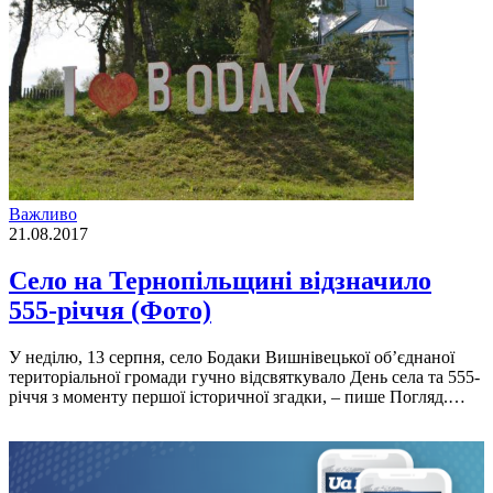
Важливо
21.08.2017
Село на Тернопільщині відзначило
555-річчя (Фото)
У неділю, 13 серпня, село Бодаки Вишнівецької об’єднаної
територіальної громади гучно відсвяткувало День села та 555-
річчя з моменту першої історичної згадки, – пише Погляд.…