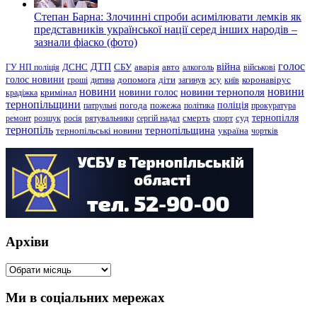
Степан Барна: Злочинні спроби асимілювати лемків як
представників української нації серед інших народів –
зазнали фіаско (фото)
голос
війна
ДТП
ГУ НП поліція
ДСНС
СБУ
аварія
авто
алкоголь
військові
голос новини
зсу
гроші
дитина
допомога
діти
загинув
київ
коронавірус
новини
новини тернополя
новини
новини голос
кримінал
крадіжка
тернопільщини
поліція
патрульні
погода
пожежа
політика
прокуратура
тернопілля
суд
ремонт
розшук
росія
рятувальники
сергій надал
смерть
спорт
тернопіль
тернопільщина
україна
тернопільські новини
чортків
Архіви
Архіви
Ми в соціальних мережах