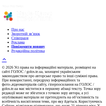
Про нас
Зворотній зв’язок
Співпраця
Реклама
Повідомити новину
Редакційна політика
© 2026 Усі права на інформаційні матеріали, розміщені на
сайті ГОЛОС / golos.te.ua, захищені українським
законодавством про авторське право та інші суміжні права.
При використанні, передруку інформаційних та
фото-,відеоматеріалів сайту, гіперпосилання на ГОЛОС /
golos.te.ua має міститися в першому абзаці тексту. Точка зору
редакції може не збігатися з точкою зору автора, а усі
опубліковані матеріали не претендують на об’єктивність та
всебічність висвітлення теми, про яку йдеться. Користуючись
Сайтом, відвідувач підтверджує, що досяг 21-річного віку. У