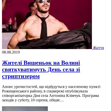
Життя
08.08.2019
Жителі Вишеньок на Волині
святкуватимуть День села зі
стриптизером
Анонс урочистостей, що відбудуться у населеному пункті
Рожищенського району, в соцмережі опублікувала
співорганізаторка Дня села Антоніна Клімчук. Програма
заходів у суботу, 10 серпня, обіцяє…