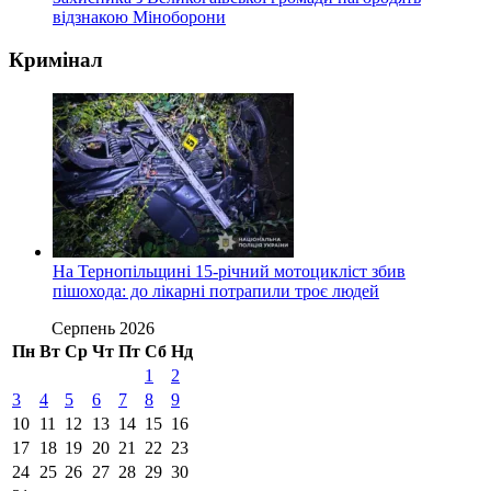
відзнакою Міноборони
Кримінал
На Тернопільщині 15-річний мотоцикліст збив
пішохода: до лікарні потрапили троє людей
Серпень 2026
Пн
Вт
Ср
Чт
Пт
Сб
Нд
1
2
3
4
5
6
7
8
9
10
11
12
13
14
15
16
17
18
19
20
21
22
23
24
25
26
27
28
29
30