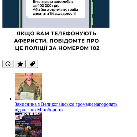
Останні
Популярні
Теги
Захисника з Великогаївської громади нагородять
відзнакою Міноборони