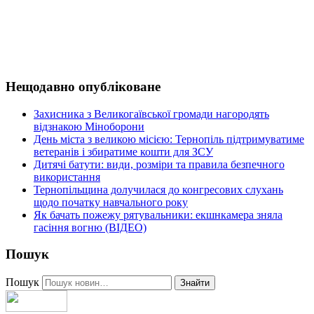
Нещодавно опубліковане
Захисника з Великогаївської громади нагородять
відзнакою Міноборони
День міста з великою місією: Тернопіль підтримуватиме
ветеранів і збиратиме кошти для ЗСУ
Дитячі батути: види, розміри та правила безпечного
використання
Тернопільщина долучилася до конгресових слухань
щодо початку навчального року
Як бачать пожежу рятувальники: екшнкамера зняла
гасіння вогню (ВІДЕО)
Пошук
Пошук
Знайти