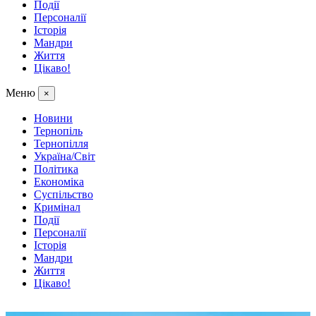
Події
Персоналії
Історія
Мандри
Життя
Цікаво!
Меню
×
Новини
Тернопіль
Тернопілля
Україна/Світ
Політика
Економіка
Суспільство
Кримінал
Події
Персоналії
Історія
Мандри
Життя
Цікаво!