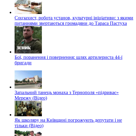
Соцзахист, робота установ, культурні ініціативи: з якими
питаннями звертаються громадяни до Тараса Пастуха
Бої, поранення і повернення: шлях артилериста 44-ї
бригади
Запальний танець монаха з Тернополя «підриває»
Мережу (Відео)
Як школяру на Київщині погрожують депутати і не
тільки (Відео)