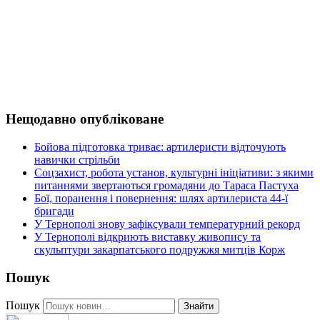
Нещодавно опубліковане
Бойова підготовка триває: артилеристи відточують
навички стрільби
Соцзахист, робота установ, культурні ініціативи: з якими
питаннями звертаються громадяни до Тараса Пастуха
Бої, поранення і повернення: шлях артилериста 44-ї
бригади
У Тернополі знову зафіксували температурний рекорд
У Тернополі відкриють виставку живопису та
скульптури закарпатського подружжя митців Корж
Пошук
Пошук
Знайти