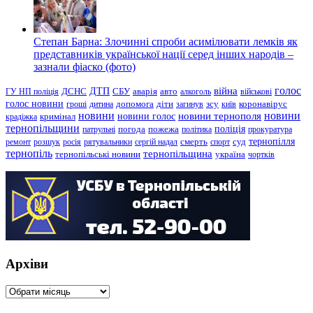
Степан Барна: Злочинні спроби асимілювати лемків як
представників української нації серед інших народів –
зазнали фіаско (фото)
голос
війна
ДТП
ГУ НП поліція
ДСНС
СБУ
аварія
авто
алкоголь
військові
голос новини
зсу
гроші
дитина
допомога
діти
загинув
київ
коронавірус
новини
новини тернополя
новини
новини голос
кримінал
крадіжка
тернопільщини
поліція
патрульні
погода
пожежа
політика
прокуратура
тернопілля
суд
ремонт
розшук
росія
рятувальники
сергій надал
смерть
спорт
тернопіль
тернопільщина
україна
тернопільські новини
чортків
Архіви
Архіви