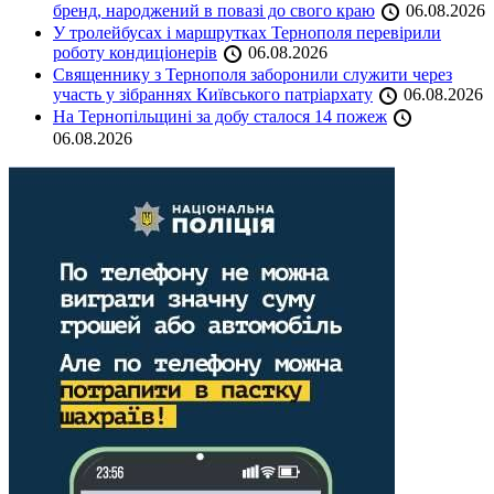
бренд, народжений в повазі до свого краю
06.08.2026
У тролейбусах і маршрутках Тернополя перевірили
роботу кондиціонерів
06.08.2026
Священнику з Тернополя заборонили служити через
участь у зібраннях Київського патріархату
06.08.2026
На Тернопільщині за добу сталося 14 пожеж
06.08.2026