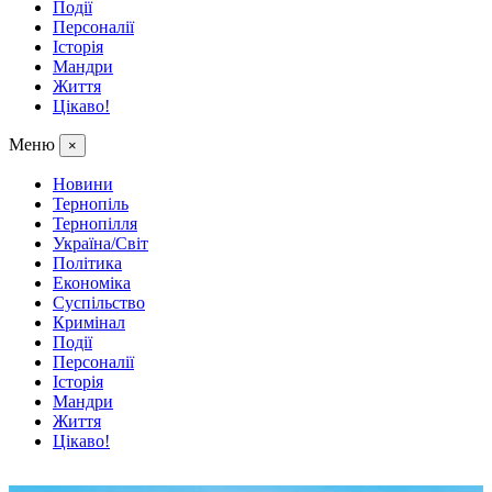
Події
Персоналії
Історія
Мандри
Життя
Цікаво!
Меню
×
Новини
Тернопіль
Тернопілля
Україна/Світ
Політика
Економіка
Суспільство
Кримінал
Події
Персоналії
Історія
Мандри
Життя
Цікаво!