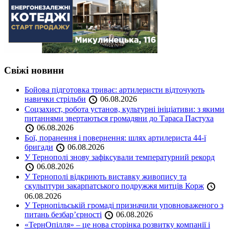
Свіжі новини
Бойова підготовка триває: артилеристи відточують
навички стрільби
06.08.2026
Соцзахист, робота установ, культурні ініціативи: з якими
питаннями звертаються громадяни до Тараса Пастуха
06.08.2026
Бої, поранення і повернення: шлях артилериста 44-ї
бригади
06.08.2026
У Тернополі знову зафіксували температурний рекорд
06.08.2026
У Тернополі відкриють виставку живопису та
скульптури закарпатського подружжя митців Корж
06.08.2026
У Тернопільській громаді призначили уповноваженого з
питань безбар’єрності
06.08.2026
«ТернОпілля» – це нова сторінка розвитку компанії і