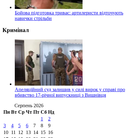
Бойова підготовка триває: артилеристи відточують
навички стрільби
Кримінал
Апеляційний суд залишив у силі вирок у справі про
вбивство 17-річної випускниці з Вишнівця
Серпень 2026
Пн
Вт
Ср
Чт
Пт
Сб
Нд
1
2
3
4
5
6
7
8
9
10
11
12
13
14
15
16