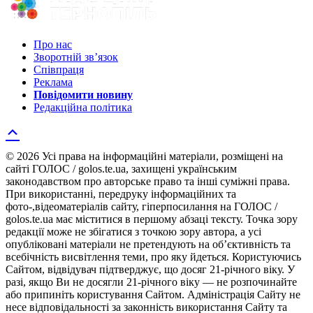
Про нас
Зворотній зв’язок
Співпраця
Реклама
Повідомити новину
Редакційна політика
© 2026 Усі права на інформаційні матеріали, розміщені на
сайті ГОЛОС / golos.te.ua, захищені українським
законодавством про авторське право та інші суміжні права.
При використанні, передруку інформаційних та
фото-,відеоматеріалів сайту, гіперпосилання на ГОЛОС /
golos.te.ua має міститися в першому абзаці тексту. Точка зору
редакції може не збігатися з точкою зору автора, а усі
опубліковані матеріали не претендують на об’єктивність та
всебічність висвітлення теми, про яку йдеться. Користуючись
Сайтом, відвідувач підтверджує, що досяг 21-річного віку. У
разі, якщо Ви не досягли 21-річного віку — не розпочинайте
або припиніть користування Сайтом. Адміністрація Сайту не
несе відповідальності за законність використання Сайту та