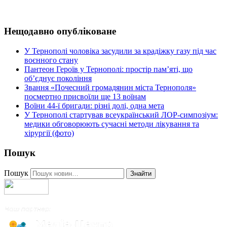
Нещодавно опубліковане
У Тернополі чоловіка засудили за крадіжку газу під час
воєнного стану
Пантеон Героїв у Тернополі: простір пам’яті, що
об’єднує покоління
Звання «Почесний громадянин міста Тернополя»
посмертно присвоїли ще 13 воїнам
Воїни 44-ї бригади: різні долі, одна мета
У Тернополі стартував всеукраїнський ЛОР-симпозіум:
медики обговорюють сучасні методи лікування та
хірургії (фото)
Пошук
Пошук
Знайти