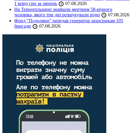
1 млрд грн за липень
07.08.2026
На Тернопільщині знайшли мертвим 58-річного
чоловіка, якого три дні розшукували рідні
07.08.2026
Фонд “Подоляни” передав генератор захисникам 105
бригади
07.08.2026