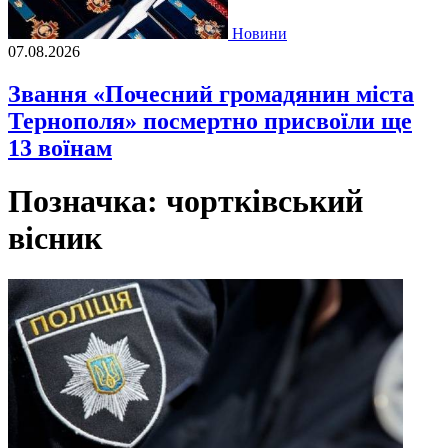
Новини
07.08.2026
Звання «Почесний громадянин міста
Тернополя» посмертно присвоїли ще
13 воїнам
Позначка:
чортківський
вісник