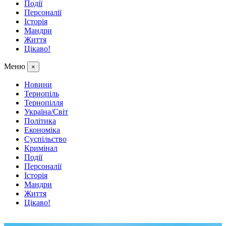
Події
Персоналії
Історія
Мандри
Життя
Цікаво!
Меню
×
Новини
Тернопіль
Тернопілля
Україна/Світ
Політика
Економіка
Суспільство
Кримінал
Події
Персоналії
Історія
Мандри
Життя
Цікаво!