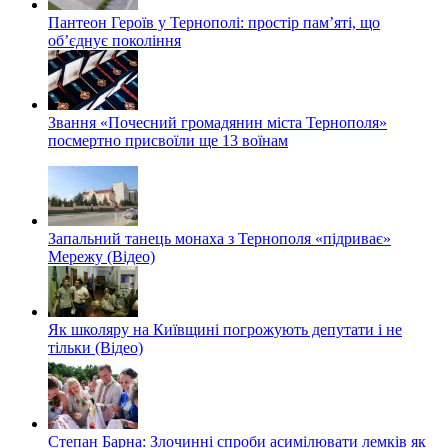
Пантеон Героїв у Тернополі: простір пам’яті, що
об’єднує покоління
Звання «Почесний громадянин міста Тернополя»
посмертно присвоїли ще 13 воїнам
Запальний танець монаха з Тернополя «підриває»
Мережу (Відео)
Як школяру на Київщині погрожують депутати і не
тільки (Відео)
Степан Барна: Злочинні спроби асимілювати лемків як