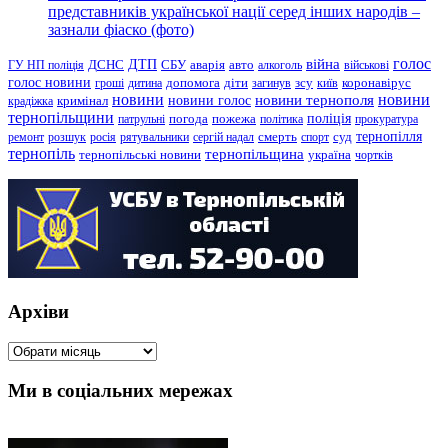
представників української нації серед інших народів –
зазнали фіаско (фото)
голос
війна
ДТП
ГУ НП поліція
ДСНС
СБУ
аварія
авто
алкоголь
військові
голос новини
зсу
гроші
дитина
допомога
діти
загинув
київ
коронавірус
новини
новини тернополя
новини
новини голос
кримінал
крадіжка
тернопільщини
поліція
патрульні
погода
пожежа
політика
прокуратура
тернопілля
суд
ремонт
розшук
росія
рятувальники
сергій надал
смерть
спорт
тернопіль
тернопільщина
україна
тернопільські новини
чортків
Архіви
Архіви
Ми в соціальних мережах