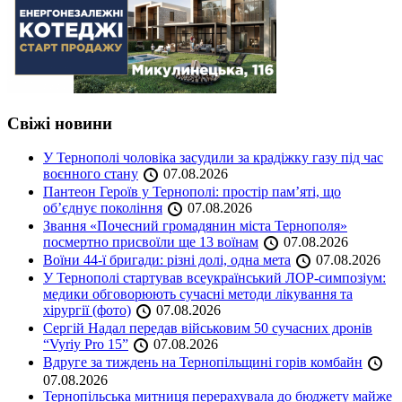
Свіжі новини
У Тернополі чоловіка засудили за крадіжку газу під час
воєнного стану
07.08.2026
Пантеон Героїв у Тернополі: простір пам’яті, що
об’єднує покоління
07.08.2026
Звання «Почесний громадянин міста Тернополя»
посмертно присвоїли ще 13 воїнам
07.08.2026
Воїни 44-ї бригади: різні долі, одна мета
07.08.2026
У Тернополі стартував всеукраїнський ЛОР-симпозіум:
медики обговорюють сучасні методи лікування та
хірургії (фото)
07.08.2026
Сергій Надал передав військовим 50 сучасних дронів
“Vyriy Pro 15”
07.08.2026
Вдруге за тиждень на Тернопільщині горів комбайн
07.08.2026
Тернопільська митниця перерахувала до бюджету майже