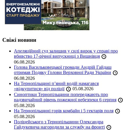
Свіжі новини
Апеляційний суд залишив у силі вирок у справі про
вбивство 17-річної випускниці з Вишнівця
06.08.2026
Голова Васильковецької громади Андрій Гайдаш
отримав Подяку Голови Верховної Ради України
06.08.2026
На Тернопільщині п’яний водій намагався
«відкупитися» від поліції
05.08.2026
Синоптики Тернопільщини попереджають про
надзвичайний рівень пожежної небезпеки 6 серпня
05.08.2026
На Тернопільщині горів комбайн і 5 гектарів поля
05.08.2026
Поліцейського з Тернопільщини Олександра
Гайдукевича нагородили за службу на фронті