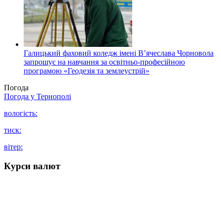
Галицький фаховий коледж імені В’ячеслава Чорновола
запрошує на навчання за освітньо-професійною
програмою «Геодезія та землеустрій»
Погода
Погода у
Тернополі
вологість:
тиск:
вітер:
Курси валют