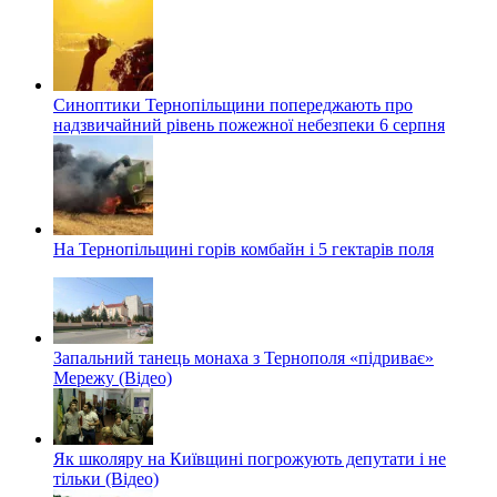
Синоптики Тернопільщини попереджають про
надзвичайний рівень пожежної небезпеки 6 серпня
На Тернопільщині горів комбайн і 5 гектарів поля
Запальний танець монаха з Тернополя «підриває»
Мережу (Відео)
Як школяру на Київщині погрожують депутати і не
тільки (Відео)