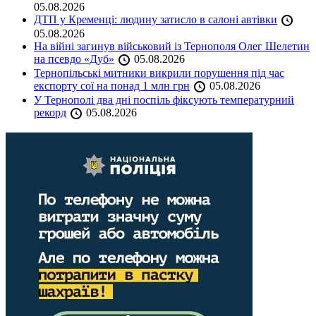
05.08.2026
ДТП у Кременці: людину затисло в салоні автівки
05.08.2026
На війні загинув військовий із Тернополя Олег Шелетин
на псевдо «Дуб»
05.08.2026
Тернопільські митники викрили порушення під час
експорту сої на понад 1 млн грн
05.08.2026
У Тернополі два дні поспіль фіксують температурний
рекорд
05.08.2026