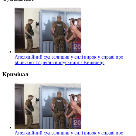
Апеляційний суд залишив у силі вирок у справі про
вбивство 17-річної випускниці з Вишнівця
Кримінал
Апеляційний суд залишив у силі вирок у справі про