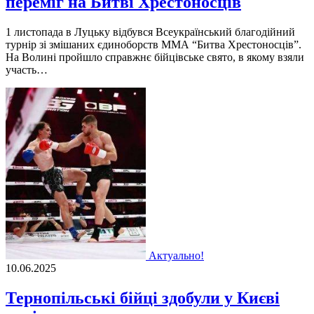
переміг на Битві Хрестоносців
1 листопада в Луцьку відбувся Всеукраїнський благодійний
турнір зі змішаних єдиноборств ММА “Битва Хрестоносців”.
На Волині пройшло справжнє бійцівське свято, в якому взяли
участь…
Актуально!
10.06.2025
Тернопільські бійці здобули у Києві