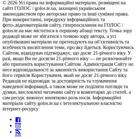
© 2026 Усі права на інформаційні матеріали, розміщені на
сайті ГОЛОС / golos.te.ua, захищені українським
законодавством про авторське право та інші суміжні права.
При використанні, передруку інформаційних та
фото-,відеоматеріалів сайту, гіперпосилання на ГОЛОС /
golos.te.ua має міститися в першому абзаці тексту. Точка зору
редакції може не збігатися з точкою зору автора, а усі
опубліковані матеріали не претендують на об’єктивність та
всебічність висвітлення теми, про яку йдеться. Користуючись
Сайтом, відвідувач підтверджує, що досяг 21-річного віку. У
разі, якщо Ви не досягли 21-річного віку — не розпочинайте
або припиніть користування Сайтом. Адміністрація Сайту не
несе відповідальності за законність використання Сайту та
його сервісів Користувачем, який не досяг 21-річного віку.
Редакція не відповідає за достовірність та тлумачення
наведеної інформації, а також може не поділяти погляди та
думки, висловлені читачами сайту в коментарях до статей, а
сам ресурс виконує винятково роль носія. Інформаційні
матеріали сайту golos.te.ua є інтелектуальною власністю
інтернет-ресурсу