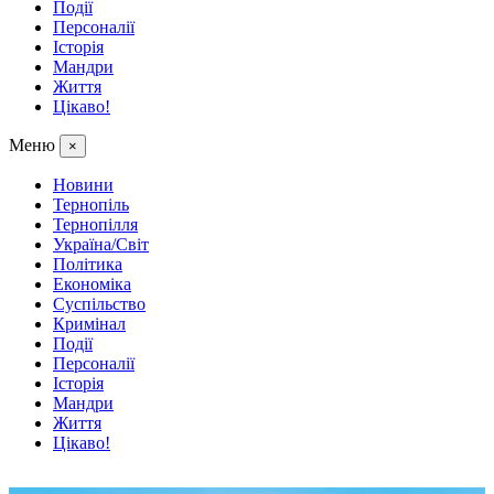
Події
Персоналії
Історія
Мандри
Життя
Цікаво!
Меню
×
Новини
Тернопіль
Тернопілля
Україна/Світ
Політика
Економіка
Суспільство
Кримінал
Події
Персоналії
Історія
Мандри
Життя
Цікаво!