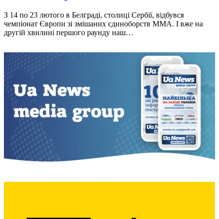
З 14 по 23 лютого в Белграді, столиці Сербії, відбувся
чемпіонат Європи зі змішаних єдиноборств ММА. І вже на
другій хвилині першого раунду наш…