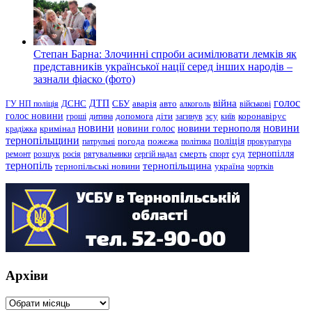
Степан Барна: Злочинні спроби асимілювати лемків як
представників української нації серед інших народів –
зазнали фіаско (фото)
голос
війна
ДТП
ГУ НП поліція
ДСНС
СБУ
аварія
авто
алкоголь
військові
голос новини
зсу
гроші
дитина
допомога
діти
загинув
київ
коронавірус
новини
новини тернополя
новини
новини голос
кримінал
крадіжка
тернопільщини
поліція
патрульні
погода
пожежа
політика
прокуратура
тернопілля
суд
ремонт
розшук
росія
рятувальники
сергій надал
смерть
спорт
тернопіль
тернопільщина
україна
тернопільські новини
чортків
Архіви
Архіви